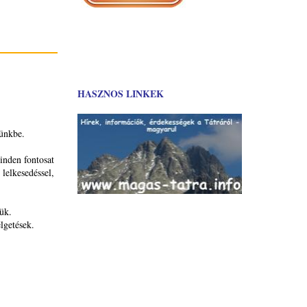
HASZNOS LINKEK
tünkbe.
nden fontosat
lelkesedéssel,
ük.
lgetések.