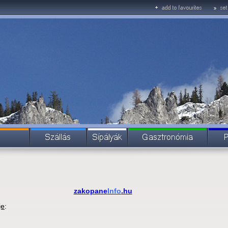
zakopane
Info
.hu
je
: