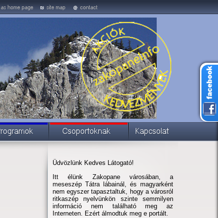
Üdvözlünk Kedves Látogató!
Itt élünk Zakopane városában, a
meseszép Tátra lábainál, és magyarként
nem egyszer tapasztaltuk, hogy a városról
ritkaszép nyelvünkön szinte semmilyen
információ nem található meg az
Interneten. Ezért álmodtuk meg e portált.