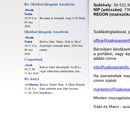
Re: Októberi látogatás Auschwitz
Székhely
: 34-511 K
NIP (adószám)
: 73
~Poczik
Noémi
REGON (statisztika
10:30 Csü,
Bocsánat az lemaradt, hogy 8-10 főnek.
06 Aug
2026
Októberi látogatás Auschwitz
Szállásfoglalással,
~Poczik
office@zakopaneinf
Noémi
Kedves Gabi, Marci, Stefi és Ákos!
10:21 Csü,
Segítséget szeretnék kérni, 2026 őszi
Bármilyen kérdésete
06 Aug
szünet...
a portálon, vagy ép
2026
alábbi címre:
Csoportunk
~Zsolt
info@zakopaneinfo
Kedves Gabi! Köszönjük! Az IFA-t,
09:27 Hé,
végül többszörös kérdésünkre sem...
13 Júl 2026
Ha szeretnétek meg
Re: kutya
címre írjatok:
~CsMarton
Kedves Tünde! Nem. A Tátrai Nemzeti
21:44 Szo,
Park területére nem lehet bevinni
marketing@zakopan
11 Júl 2026
háziállatot,...
Minden visszajelzés
Gabi és Marci - aza