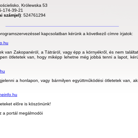
ościelisko, Królewska 53
6-174-39-21
i számjel)
: 524761294
______________________________________________
 programszervezéssel kapcsolatban kérünk a következő címre írjatok:
o.hu
k van Zakopanéról, a Tátráról, vagy épp a környékről, és nem találtat
pen ötletetek van, hogy miképp lehetne még jobbá tenni a lapot, kérü
.hu
jelenni a honlapon, vagy bármilyen együttműködési ötletetek van, ak
einfo.hu
eteket előre is köszönünk!
z a portál megálmodói