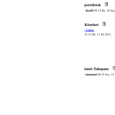
portálotok
~KatiZ
09:35 Ke, 28 Jún
Köszönet
~Gábor
21:33 Hé, 11 Júl 2011
ismét Zakopane
~lauzsuzsi
08:19 Szo, 15