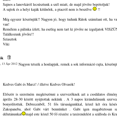
Sajnos a lanovkáról lecsúsztunk a szél miatt, de majd jövőre bepótoljuk!
A sajtok és a helyi kaják kitűnőek, a piacról nem is beszélve
!!
Még egyszer köszönjük!! Nagyon jó, hogy tudunk Rátok számítani ott, ha 
van!
Remélem a pálinka ízlett, ha esetleg nem tart ki jövőre ne izguljatok VISZ
Találkozunk jővőre!!
Sziasztok
Viki
ók
, 13 Ápr 2012
Nagyon tetszik a honlapjuk, remek a sok információ rajta, köszönj
Kedves Gabi és Marci! / illetve Kedves Olvasók!
Először is szeretném megköszönni a szervezőknek azt a csodálatos élmény
április 28-30 között nyújtottak nekünk . A 3 napos kirándulásunk szerve
bonyolítottuk. Debrecenből, 51 fős társaságunkkal, közel két óra késés
Zakopaneba, ahol Gabi várt bennünket . Gabi igen magabiztosan sz
délutánunkat
majd este közel 50 fő részére a taxirendelést a szálloda és Kr