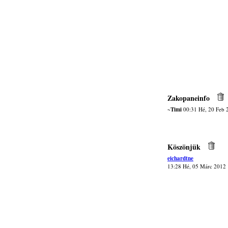
Zakopaneinfo
~Timi
00:31 Hé, 20 Feb 
Köszönjük
eichardtne
13:28 Hé, 05 Márc 2012