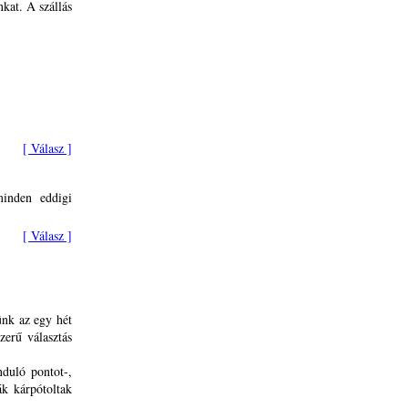
kat. A szállás
[ Válasz ]
inden eddigi
[ Válasz ]
ünk az egy hét
erű választás
nduló pontot-,
k kárpótoltak