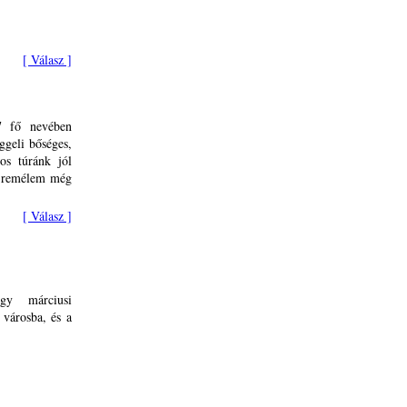
[ Válasz ]
7 fő nevében
ggeli bőséges,
os túránk jól
, remélem még
[ Válasz ]
gy márciusi
 városba, és a