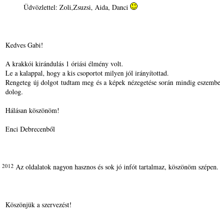
Üdvözlettel: Zoli,Zsuzsi, Aida, Danci
Kedves Gabi!
A krakkói kirándulás 1 óriási élmény volt.
Le a kalappal, hogy a kis csoportot milyen jól irányítottad.
Rengeteg új dolgot tudtam meg és a képek nézegetése során mindig eszembe
dolog.
Hálásan köszönöm!
Enci Debrecenből
n 2012
Az oldalatok nagyon hasznos és sok jó infót tartalmaz, köszönöm szépen.
Köszönjük a szervezést!