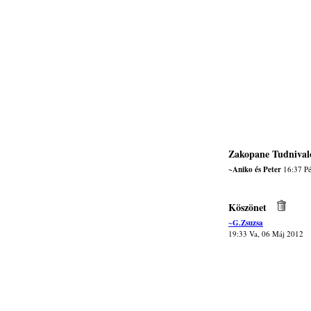
Zakopane Tudnival
~Aniko és Peter
16:37 Pé
Köszönet
~G.Zsuzsa
19:33 Va, 06 Máj 2012