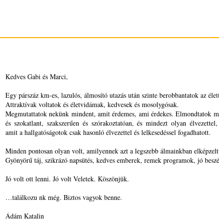
Kedves Gabi és Marci,
Egy párszáz km-es, lazulós, álmosító utazás után szinte berobbantatok az éle
Attraktívak voltatok és életvidámak, kedvesek és mosolygósak.
Megmutattatok nekünk mindent, amit érdemes, ami érdekes. Elmondtatok mi
és szokatlant, szakszerűen és szórakoztatóan, és mindezt olyan élvezettel, 
amit a hallgatóságotok csak hasonló élvezettel és lelkesedéssel fogadhatott.
Minden pontosan olyan volt, amilyennek azt a legszebb álmainkban elképzelt
Gyönyörű táj, szikrázó napsütés, kedves emberek, remek programok, jó beszé
Jó volt ott lenni. Jó volt Veletek. Köszönjük.
…találkozu nk még. Biztos vagyok benne.
Ádám Katalin