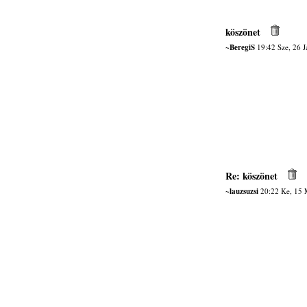
köszönet
~BeregiS
19:42 Sze, 26 
Re: köszönet
~lauzsuzsi
20:22 Ke, 15 