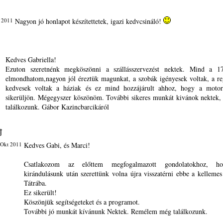
 2011
Nagyon jó honlapot készítettetek, igazi kedvcsináló!
Kedves Gabriella!
Ezuton szeretnénk megköszönni a szállásszervezést nektek. Mind a 1
elmondhatom,nagyon jól éreztük magunkat, a szobák igényesek voltak, a re
kedvesek voltak a háziak és ez mind hozzájárult ahhoz, hogy a motor
sikerüljön. Mégegyszer köszönöm. További sikeres munkát kivánok nektek
találkozunk. Gábor Kazincbarcikáról
 Okt 2011
Kedves Gabi, és Marci!
Csatlakozom az előttem megfogalmazott gondolatokhoz, ho
kirándulásunk után szerettünk volna újra visszatérni ebbe a kellemes
Tátrába.
Ez sikerült!
Köszönjük segítségeteket és a programot.
További jó munkát kívánunk Nektek. Remélem még találkozunk.