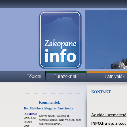
KONTAKT
Kommentek
Re: Októberi látogatás Auschwitz
~CsMarton
Az oldal üzemeltető
Kedves Noémi! Köszönjük
20:37 Csü,
hozzászólásaidat. Nem véletlen, hogy
06 Aug
INFO.hu sp. z.o.o.
nem tudsz magyar...
2026