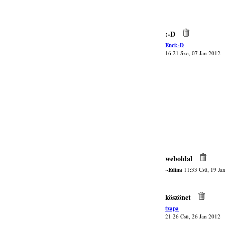
:-D
Enci:-D
16:21 Szo, 07 Jan 2012
weboldal
~Edina
11:33 Csü, 19 Ja
köszönet
tzapa
21:26 Csü, 26 Jan 2012