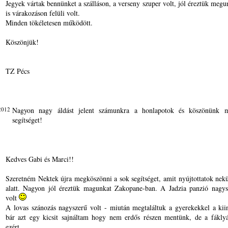
Jegyek vártak bennünket a szálláson, a verseny szuper volt, jól éreztük megun
is várakozáson felüli volt.
Minden tökéletesen működött.
Köszönjük!
TZ Pécs
2012
Nagyon nagy áldást jelent számunkra a honlapotok és köszönünk m
segítséget!
Kedves Gabi és Marci!!
Szeretném Nektek újra megköszönni a sok segítséget, amit nyújtottatok nek
alatt. Nagyon jól éreztük magunkat Zakopane-ban. A Jadzia panzió nagysz
volt
A lovas szánozás nagyszerű volt - miután megtaláltuk a gyerekekkel a kii
bár azt egy kicsit sajnáltam hogy nem erdős részen mentünk, de a fáklyá
ezért.