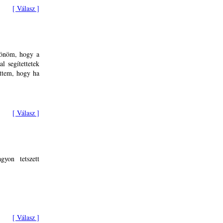
[ Válasz ]
zönöm, hogy a
l segítettetek
ttem, hogy ha
[ Válasz ]
gyon tetszett
[ Válasz ]