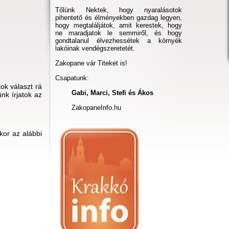
Tőlünk Nektek, hogy nyaralásotok
pihentető és élményekben gazdag legyen,
hogy megtaláljátok, amit kerestek, hogy
ne maradjatok le semmiről, és hogy
gondtalanul élvezhessétek a környék
lakóinak vendégszeretetét.
Zakopane vár Titeket is!
Csapatunk:
ok választ rá
Gabi, Marci, Stefi és Ákos
nk írjatok az
ZakopaneInfo.hu
kor az alábbi