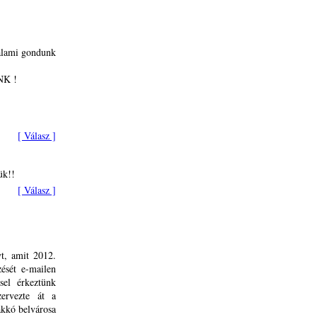
valami gondunk
ÜNK !
[ Válasz ]
ük!!
[ Válasz ]
t, amit 2012.
zését e-mailen
sel érkeztünk
ervezte át a
akkó belvárosa