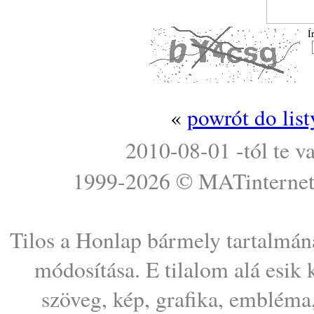
Í
«
powrót do lis
2010-08-01 -tól te v
1999-2026 ©
MATinterne
Tilos a Honlap bármely tartalmána
módosítása. E tilalom alá esik
szöveg, kép, grafika, embléma