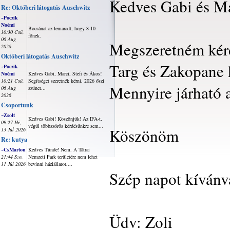
Kedves Gabi és Ma
Re: Októberi látogatás Auschwitz
~Poczik
Noémi
Bocsánat az lemaradt, hogy 8-10
10:30 Csü,
főnek.
06 Aug
Megszeretném kérd
2026
Októberi látogatás Auschwitz
Targ és Zakopane 
~Poczik
Noémi
Kedves Gabi, Marci, Stefi és Ákos!
10:21 Csü,
Segítséget szeretnék kérni, 2026 őszi
Mennyire járható 
06 Aug
szünet...
2026
Csoportunk
~Zsolt
Kedves Gabi! Köszönjük! Az IFA-t,
09:27 Hé,
végül többszörös kérdésünkre sem...
Köszönöm
13 Júl 2026
Re: kutya
~CsMarton
Kedves Tünde! Nem. A Tátrai
21:44 Szo,
Nemzeti Park területére nem lehet
11 Júl 2026
bevinni háziállatot,...
Szép napot kívánv
Üdv: Zoli