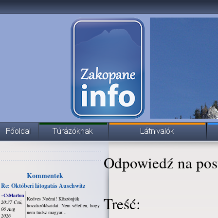
Odpowiedź na pos
Kommentek
Re: Októberi látogatás Auschwitz
~CsMarton
Treść:
Kedves Noémi! Köszönjük
20:37 Csü,
hozzászólásaidat. Nem véletlen, hogy
06 Aug
nem tudsz magyar...
2026