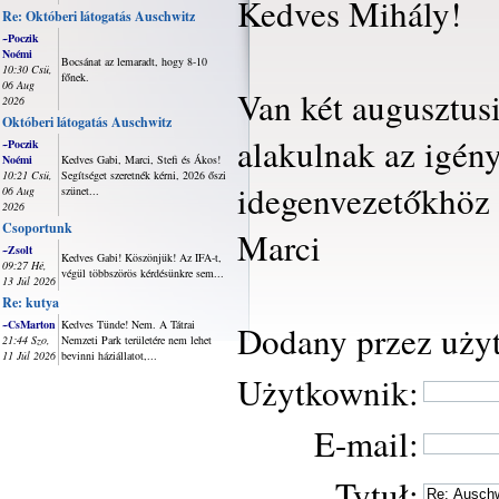
Kedves Mihály!
Re: Októberi látogatás Auschwitz
~Poczik
Noémi
Bocsánat az lemaradt, hogy 8-10
10:30 Csü,
főnek.
06 Aug
Van két augusztusi
2026
Októberi látogatás Auschwitz
alakulnak az igén
~Poczik
Noémi
Kedves Gabi, Marci, Stefi és Ákos!
10:21 Csü,
Segítséget szeretnék kérni, 2026 őszi
idegenvezetőkhöz i
06 Aug
szünet...
2026
Csoportunk
Marci
~Zsolt
Kedves Gabi! Köszönjük! Az IFA-t,
09:27 Hé,
végül többszörös kérdésünkre sem...
13 Júl 2026
Re: kutya
~CsMarton
Kedves Tünde! Nem. A Tátrai
Dodany przez uży
21:44 Szo,
Nemzeti Park területére nem lehet
11 Júl 2026
bevinni háziállatot,...
Użytkownik:
E-mail:
Tytuł: