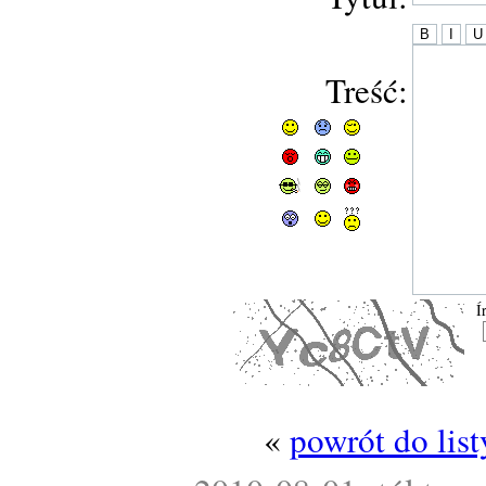
Treść:
Í
«
powrót do lis