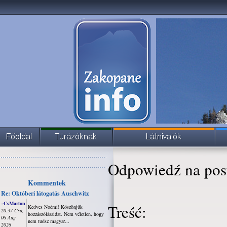
Odpowiedź na pos
Kommentek
Re: Októberi látogatás Auschwitz
~CsMarton
Treść:
Kedves Noémi! Köszönjük
20:37 Csü,
hozzászólásaidat. Nem véletlen, hogy
06 Aug
nem tudsz magyar...
2026