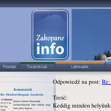
Odpowiedź na post:
Re:
Kommentek
Re: Októberi látogatás Auschwitz
Treść:
~CsMarton
Kedves Noémi! Köszönjük
20:37 Csü,
Keddig minden helyünk 
hozzászólásaidat. Nem véletlen, hogy
06 Aug
nem tudsz magyar...
2026