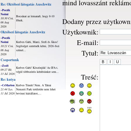
mind lovasszánt reklámo
Re: Októberi látogatás Auschwitz
~Poczik
Noémi
Bocsánat az lemaradt, hogy 8-10
10:30 Csü,
Dodany przez użytkown
főnek.
06 Aug
2026
Użytkownik:
Októberi látogatás Auschwitz
~Poczik
E-mail:
Noémi
Kedves Gabi, Marci, Stefi és Ákos!
10:21 Csü,
Segítséget szeretnék kérni, 2026 őszi
06 Aug
szünet...
Tytuł:
2026
Csoportunk
~Zsolt
Kedves Gabi! Köszönjük! Az IFA-t,
09:27 Hé,
végül többszörös kérdésünkre sem...
13 Júl 2026
Treść:
Re: kutya
~CsMarton
Kedves Tünde! Nem. A Tátrai
21:44 Szo,
Nemzeti Park területére nem lehet
11 Júl 2026
bevinni háziállatot,...