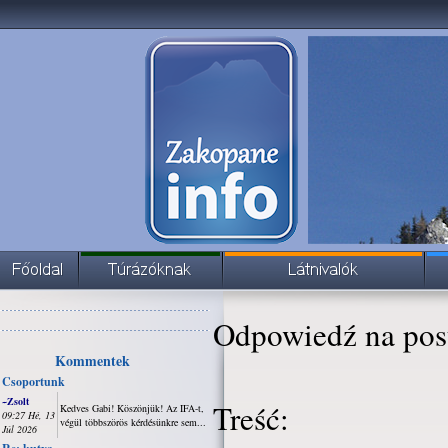
Odpowiedź na pos
Kommentek
Csoportunk
~Zsolt
Treść:
Kedves Gabi! Köszönjük! Az IFA-t,
09:27 Hé, 13
végül többszörös kérdésünkre sem...
Júl 2026