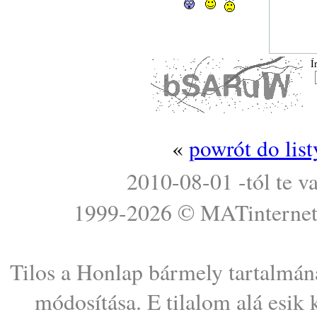
Í
«
powrót do lis
2010-08-01 -tól te v
1999-2026 ©
MATinterne
Tilos a Honlap bármely tartalmána
módosítása. E tilalom alá esik