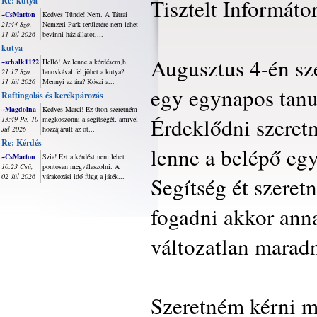
Tisztelt Informátor
Re: kutya
~CsMarton
Kedves Tünde! Nem. A Tátrai
21:44 Szo,
Nemzeti Park területére nem lehet
11 Júl 2026
bevinni háziállatot,...
kutya
Augusztus 4-én sz
~schalk1122
Helló! Az lenne a kérdésem,h
21:17 Szo,
lanovkával fel jöhet a kutya?
11 Júl 2026
Mennyi az ára? Köszi a...
egy egynapos tanu
Raftingolás és kerékpározás
~Magdolna
Kedves Marci! Ez úton szeretném
Érdeklődni szeret
13:49 Pé, 10
megköszönni a segítségét, amivel
Júl 2026
hozzájárult az öt...
Re: Kérdés
lenne a belépő egy
~CsMarton
Szia! Ezt a kérdést nem lehet
10:23 Csü,
pontosan megválaszolni. A
02 Júl 2026
várakozási idő függ a játék...
Segítség ét szeret
fogadni akkor anna
változatlan maradn
Szeretném kérni mi