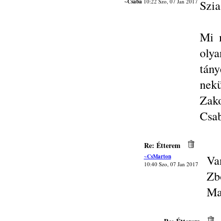
~Csaba
10:22 Szo, 07 Jan 2017
Szia
Mi 
oly
tány
nek
Zako
Csa
Re: Étterem
~CsMarton
Va
10:40 Szo, 07 Jan 2017
Zbó
Ma