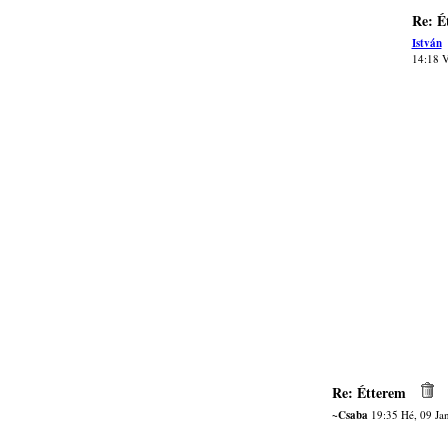
Re: É
István
14:18 V
Re: Étterem
~Csaba
19:35 Hé, 09 Ja