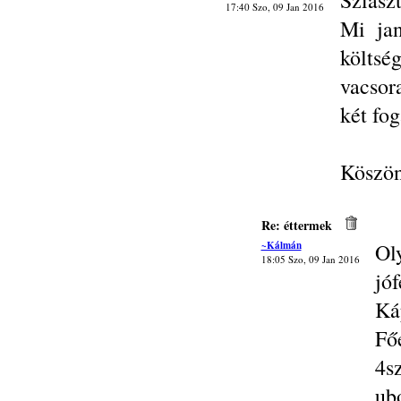
Sziasz
17:40 Szo, 09 Jan 2016
Mi ja
költsé
vacsora
két fog
Köszön
Re: éttermek
~Kálmán
Ol
18:05 Szo, 09 Jan 2016
jóf
Ká
Fő
4sz
ubo