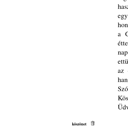
has
egy
hon
a 
étt
nap
ett
az 
han
Szó
Kös
Üdv
köszönet