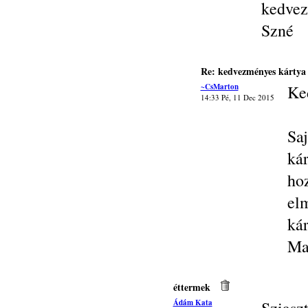
kedvez
Szné
Re: kedvezményes kártya
~CsMarton
Ke
14:33 Pé, 11 Dec 2015
Sa
ká
ho
el
kár
Ma
éttermek
Ádám Kata