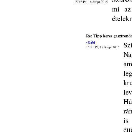
15:42 Pé, 18 Szept 2015
mi az
ételek
Re: Tipp keres gasztronó
~Gabi
Szi
15:51 Pé, 18 Szept 2015
Na
am
le
kr
le
Hú
rán
is
ét