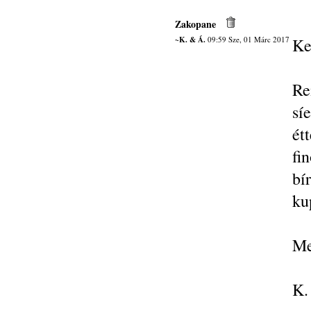
Zakopane
~K. & Á.
09:59 Sze, 01 Márc 2017
Ke
Re
sí
ét
fi
bí
ku
Me
K.