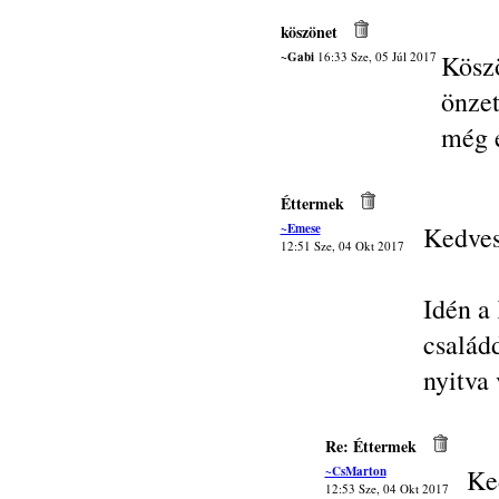
köszönet
~Gabi
16:33 Sze, 05 Júl 2017
Kösz
önze
még e
Éttermek
~Emese
Kedves
12:51 Sze, 04 Okt 2017
Idén a
család
nyitva
Re: Éttermek
~CsMarton
Ke
12:53 Sze, 04 Okt 2017