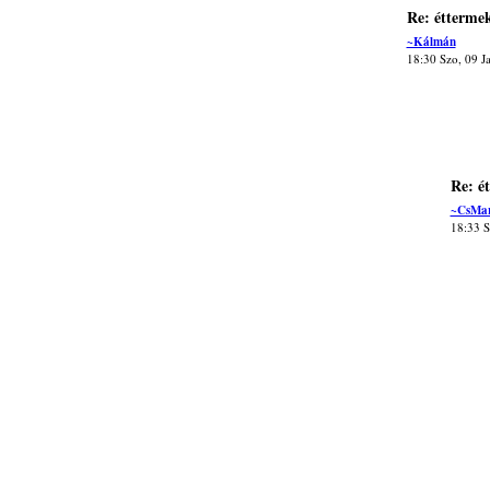
Re: étterme
~Kálmán
18:30 Szo, 09 J
Re: é
~CsMa
18:33 S