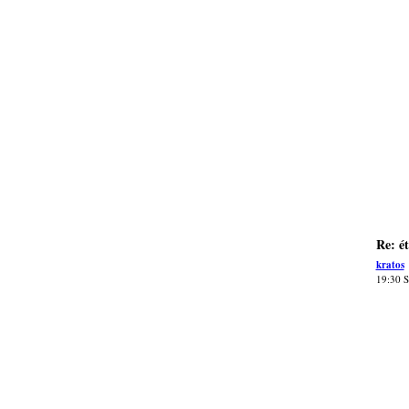
Re: é
kratos
19:30 S