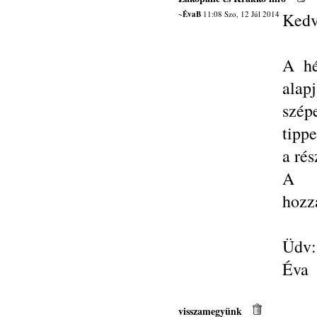
~ÉvaB
11:08 Szo, 12 Júl 2014
Kedv
A hé
alap
szép
tipp
a rés
A f
hozz
Üdv:
Éva
visszamegyünk