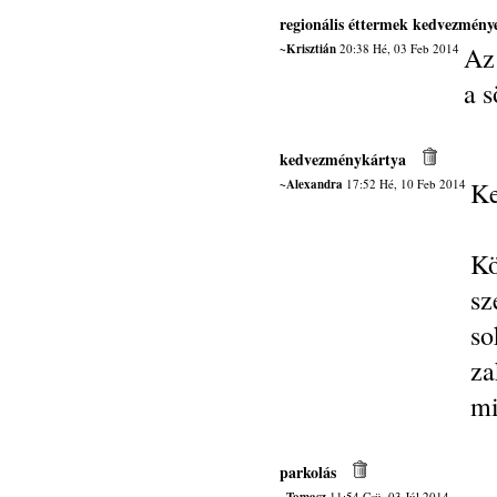
regionális éttermek kedvezmény
~Krisztián
20:38 Hé, 03 Feb 2014
Az
a s
kedvezménykártya
~Alexandra
17:52 Hé, 10 Feb 2014
Ke
K
sz
s
z
mi
parkolás
11:54 Csü, 03 Júl 2014