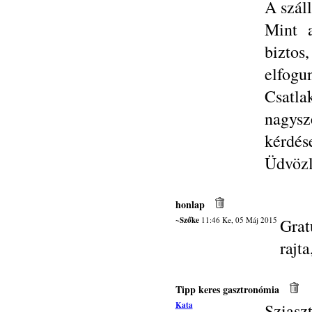
A száll
Mint a
biztos
elfogu
Csatla
nagys
kérdés
Üdvözle
honlap
~Szőke
11:46 Ke, 05 Máj 2015
Grat
rajt
Tipp keres gasztronómia
Kata
Sziasz