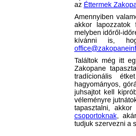
az
Éttermek Zakop
Amennyiben valamely
akkor lapozzatok 
melyben időről-időr
kívánni is, h
office@zakopanein
Találtok még itt e
Zakopane tapaszta
tradícionális ét
hagyományos, górál
juhsajtot kell kip
véleményre jutnáto
tapasztalni, akkor
csoportoknak
, ak
tudjuk szervezni a 