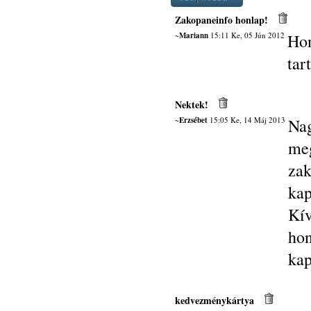
Zakopaneinfo honlap!
~Mariann
15:11 Ke, 05 Jún 2012
Hon
tar
Nektek!
~Erzsébet
15:05 Ke, 14 Máj 2013
Na
me
zak
kap
Kí
hon
kap
kedvezménykártya