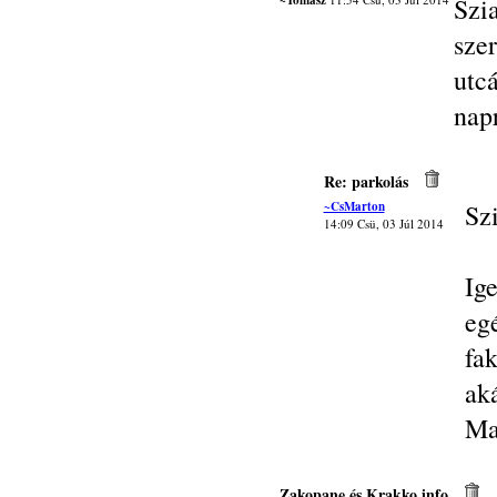
~Tomasz
Szi
sze
utc
napr
Re: parkolás
~CsMarton
Sz
14:09 Csü, 03 Júl 2014
Ig
eg
fak
aká
Ma
Zakopane és Krakko info