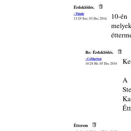
Érdeklődés.
~Tünde
10-én
13:29 Szo, 03 Dec 2016
melye
étterm
Re: Érdeklődés.
~CsMarton
Ke
10:28 Hé, 05 Dec 2016
A 
St
Ka
Ét
Étterem