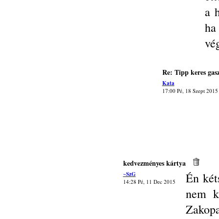
a h
ha
vég
Re: Tipp keres gas
Kata
17:00 Pé, 18 Szept 2015
kedvezményes kártya
~SzG
Én két
14:28 Pé, 11 Dec 2015
nem ka
Zakop