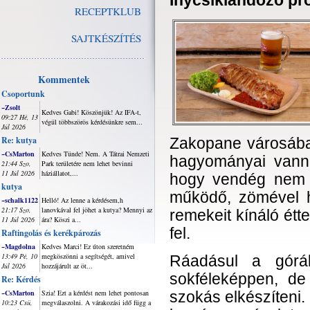
Ínycsiklandozó p
RECEPTKLUB
SAJTKÉSZÍTÉS
Kommentek
Csoportunk
~Zsolt
Kedves Gabi! Köszönjük! Az IFA-t,
09:27 Hé, 13
végül többszörös kérdésünkre sem...
Júl 2026
Re: kutya
Zakopane városába
~CsMarton
Kedves Tünde! Nem. A Tátrai Nemzeti
hagyományai vanna
21:44 Szo,
Park területére nem lehet bevinni
11 Júl 2026
háziállatot,...
hogy vendég nem 
kutya
működő, zömével 
~schalk1122
Helló! Az lenne a kérdésem,h
21:17 Szo,
lanovkával fel jöhet a kutya? Mennyi az
remekeit kínáló ét
11 Júl 2026
ára? Köszi a...
fel.
Raftingolás és kerékpározás
~Magdolna
Kedves Marci! Ez úton szeretném
13:49 Pé, 10
megköszönni a segítségét, amivel
Ráadásul a górá
Júl 2026
hozzájárult az öt...
sokféleképpen, de 
Re: Kérdés
~CsMarton
Szia! Ezt a kérdést nem lehet pontosan
szokás elkészíteni
10:23 Csü,
megválaszolni. A várakozási idő függ a