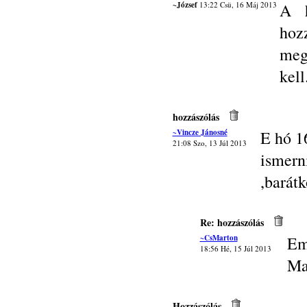
~József
13:22 Csü, 16 Máj 2013
A h
hoz
meg
kell.
hozzászólás
~Vincze Jánosné
E hó 1
21:08 Szo, 13 Júl 2013
isme
,barátk
Re: hozzászólás
~CsMarton
Em
18:56 Hé, 15 Júl 2013
Ma
Hozzászólás