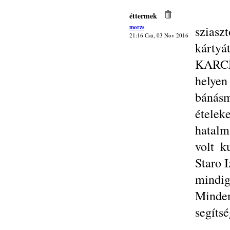
éttermek
morzs
sziasz
21:16 Csü, 03 Nov 2016
kártyát
KARCM
helye
bánásm
ételek
hatalm
volt k
Staro I
mindi
Minden
segítsé