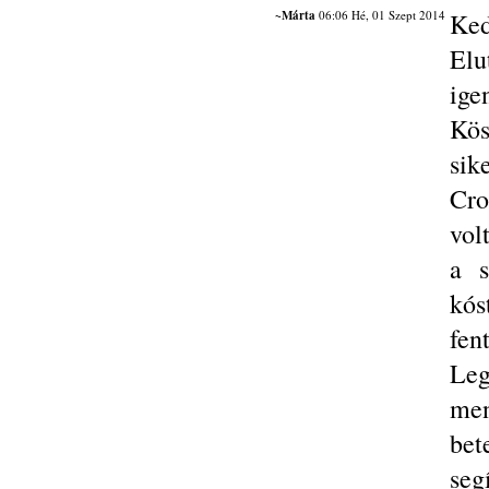
~Márta
06:06 Hé, 01 Szept 2014
Ked
Elu
ig
Kös
sik
Cro
vol
a s
kós
fen
Leg
men
be
s