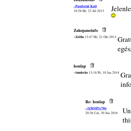
~Pasztorné Kati
Jelenle
18:58 Hé, 22 Júl 2013
Zakopaneinfo
~Zsófia
13:47 Hé, 21 Okt 2013
Grat
egés
honlap
~tunderke
13:18 Pé, 10 Jan 2014
Gra
inf
Re: honlap
~JzXQjPrc70u
Un
20:36 Csü, 30 Jún 2016
thi