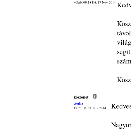
~Gabi
09:18 Hé, 17 Nov 2014
Kedv
Kösz
távo
vilá
segí
szám
Kösz
köszönet
csodoz
Kedves
17:25 Hé, 24 Nov 2014
Nagyon