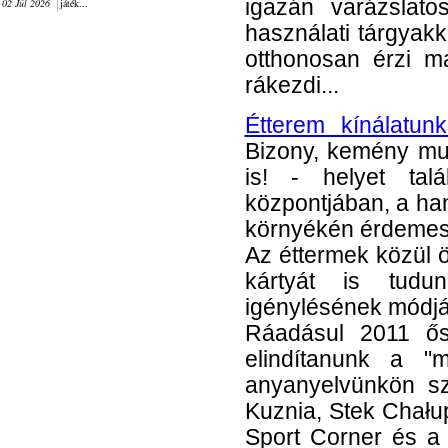
igazán varázslato
02 Júl 2026
játék...
használati tárgyak
otthonosan érzi 
rákezdi...
Étterem kínálatun
Bizony, kemény mun
is! - helyet tal
központjában, a ha
környékén érdemes
Az éttermek közül
kártyát is tudun
igénylésének módj
Ráadásul 2011 ősz
elindítanunk a "m
anyanyelvünkön sz
Kuznia, Stek Chału
Sport Corner és a 