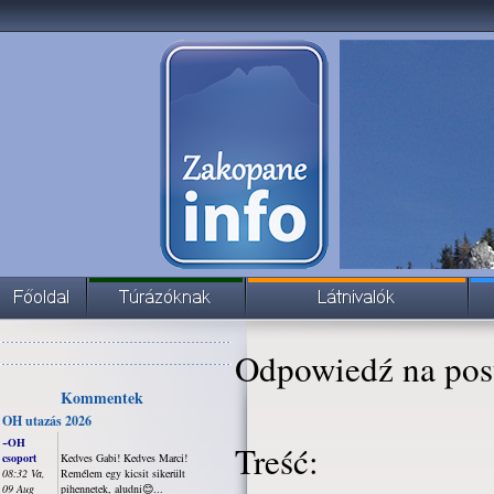
Odpowiedź na pos
Kommentek
OH utazás 2026
~OH
Treść:
csoport
Kedves Gabi! Kedves Marci!
08:32 Va,
Remélem egy kicsit sikerült
09 Aug
pihennetek, aludni😊...