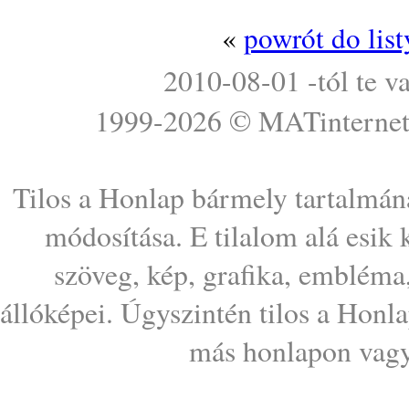
«
powrót do lis
2010-08-01 -tól te v
1999-2026 ©
MATinterne
Tilos a Honlap bármely tartalmána
módosítása. E tilalom alá esik
szöveg, kép, grafika, embléma
állóképei. Úgyszintén tilos a Honl
más honlapon vagy