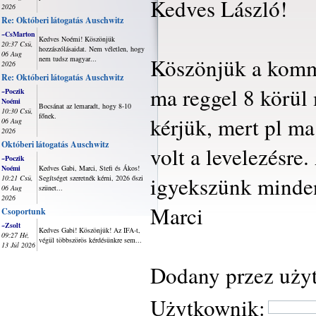
Kedves László!
2026
Re: Októberi látogatás Auschwitz
~CsMarton
Kedves Noémi! Köszönjük
20:37 Csü,
hozzászólásaidat. Nem véletlen, hogy
06 Aug
Köszönjük a komme
nem tudsz magyar...
2026
Re: Októberi látogatás Auschwitz
ma reggel 8 körül 
~Poczik
Noémi
Bocsánat az lemaradt, hogy 8-10
10:30 Csü,
főnek.
kérjük, mert pl ma
06 Aug
2026
Októberi látogatás Auschwitz
volt a levelezésr
~Poczik
Noémi
Kedves Gabi, Marci, Stefi és Ákos!
igyekszünk minden
10:21 Csü,
Segítséget szeretnék kérni, 2026 őszi
06 Aug
szünet...
2026
Marci
Csoportunk
~Zsolt
Kedves Gabi! Köszönjük! Az IFA-t,
09:27 Hé,
végül többszörös kérdésünkre sem...
13 Júl 2026
Dodany przez uży
Użytkownik: