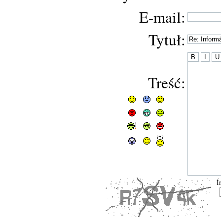
E-mail:
Tytuł:
Treść:
Í