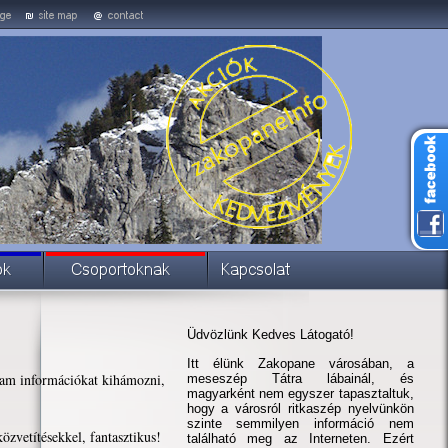
Üdvözlünk Kedves Látogató!
Itt élünk Zakopane városában, a
dtam információkat kihámozni,
meseszép Tátra lábainál, és
magyarként nem egyszer tapasztaltuk,
hogy a városról ritkaszép nyelvünkön
szinte semmilyen információ nem
özvetítésekkel, fantasztikus!
található meg az Interneten. Ezért