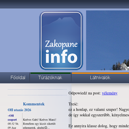
Odpowiedź na post:
vélemény
Kommentek
Treść:
ez a honlap, ez valami szuper! Nagy
OH utazás 2026
de így sokkal egyszerűbb, kényelme
~OH
csoport
Kedves Gabi! Kedves Marci!
08:32 Va,
Remélem egy kicsit sikerült
Ez annyira klassz dolog, hogy mindenk
09 Aug
pihennetek, aludni😊...