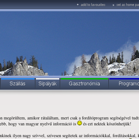
on megörültem, amikor rátaláltam, mert csak a fordítóprogram segítségével tu
sebb, hogy van magyar nyelvű információ is
és ezt nektek köszönhetjük!
inek ilyen nagy szívvel, szívesen segítetek az információkkal, fordításokkal, k