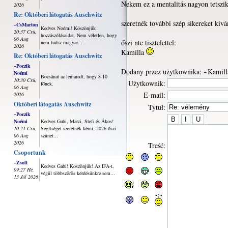
Nekem ez a mentalitás nagyon tetszik
2026
Re: Októberi látogatás Auschwitz
szeretnék további szép sikereket kív
~CsMarton
Kedves Noémi! Köszönjük
20:37 Csü,
hozzászólásaidat. Nem véletlen, hogy
06 Aug
őszi nte tisztelettel:
nem tudsz magyar...
2026
Kamilla
Re: Októberi látogatás Auschwitz
~Poczik
Dodany przez użytkownika: ~Kamill
Noémi
Bocsánat az lemaradt, hogy 8-10
10:30 Csü,
Użytkownik:
főnek.
06 Aug
E-mail:
2026
Októberi látogatás Auschwitz
Tytuł:
~Poczik
Noémi
Kedves Gabi, Marci, Stefi és Ákos!
10:21 Csü,
Segítséget szeretnék kérni, 2026 őszi
06 Aug
szünet...
2026
Treść:
Csoportunk
~Zsolt
Kedves Gabi! Köszönjük! Az IFA-t,
09:27 Hé,
végül többszörös kérdésünkre sem...
13 Júl 2026