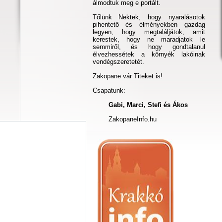
álmodtuk meg e portált.
Tőlünk Nektek, hogy nyaralásotok
pihentető és élményekben gazdag
legyen, hogy megtaláljátok, amit
kerestek, hogy ne maradjatok le
semmiről, és hogy gondtalanul
élvezhessétek a környék lakóinak
vendégszeretetét.
Zakopane vár Titeket is!
Csapatunk:
Gabi, Marci, Stefi és Ákos
ZakopaneInfo.hu