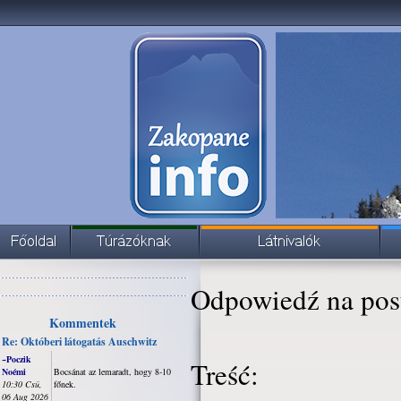
Odpowiedź na pos
Kommentek
Re: Októberi látogatás Auschwitz
~Poczik
Treść:
Noémi
Bocsánat az lemaradt, hogy 8-10
10:30 Csü,
főnek.
06 Aug 2026