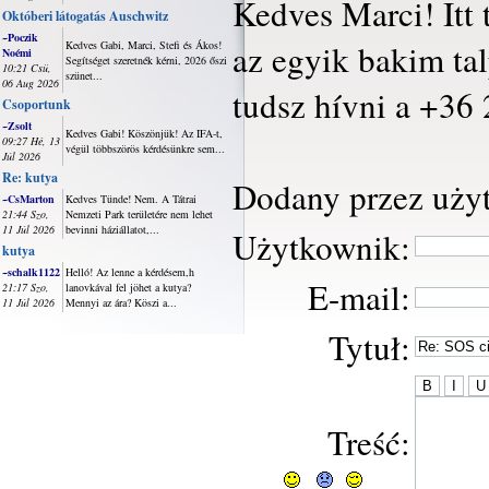
Kedves Marci! Itt 
Októberi látogatás Auschwitz
~Poczik
az egyik bakim ta
Kedves Gabi, Marci, Stefi és Ákos!
Noémi
Segítséget szeretnék kérni, 2026 őszi
10:21 Csü,
szünet...
06 Aug 2026
tudsz hívni a +36
Csoportunk
~Zsolt
Kedves Gabi! Köszönjük! Az IFA-t,
09:27 Hé, 13
végül többszörös kérdésünkre sem...
Júl 2026
Re: kutya
Dodany przez uży
~CsMarton
Kedves Tünde! Nem. A Tátrai
21:44 Szo,
Nemzeti Park területére nem lehet
11 Júl 2026
bevinni háziállatot,...
Użytkownik:
kutya
~schalk1122
Helló! Az lenne a kérdésem,h
E-mail:
21:17 Szo,
lanovkával fel jöhet a kutya?
11 Júl 2026
Mennyi az ára? Köszi a...
Tytuł:
Treść: