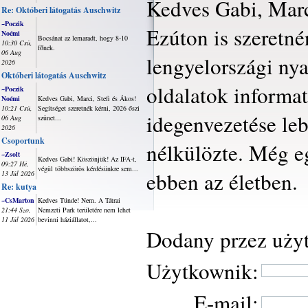
Kedves Gabi, Marc
Re: Októberi látogatás Auschwitz
~Poczik
Ezúton is szeretné
Noémi
Bocsánat az lemaradt, hogy 8-10
10:30 Csü,
főnek.
06 Aug
lengyelországi ny
2026
Októberi látogatás Auschwitz
oldalatok informat
~Poczik
Noémi
Kedves Gabi, Marci, Stefi és Ákos!
10:21 Csü,
Segítséget szeretnék kérni, 2026 őszi
idegenvezetése leb
06 Aug
szünet...
2026
Csoportunk
nélkülözte. Még e
~Zsolt
Kedves Gabi! Köszönjük! Az IFA-t,
09:27 Hé,
végül többszörös kérdésünkre sem...
ebben az életben.
13 Júl 2026
Re: kutya
~CsMarton
Kedves Tünde! Nem. A Tátrai
21:44 Szo,
Nemzeti Park területére nem lehet
11 Júl 2026
bevinni háziállatot,...
Dodany przez uży
Użytkownik:
E-mail: