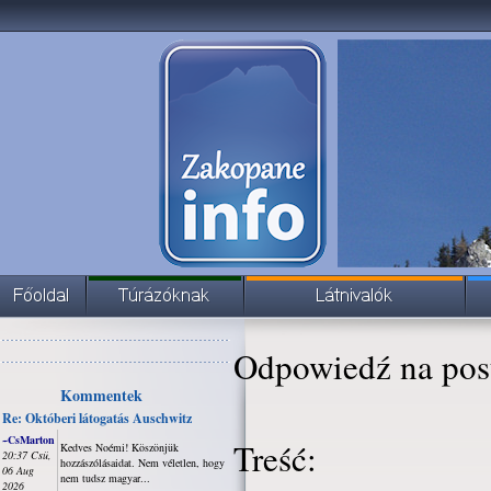
Odpowiedź na pos
Kommentek
Re: Októberi látogatás Auschwitz
~CsMarton
Treść:
Kedves Noémi! Köszönjük
20:37 Csü,
hozzászólásaidat. Nem véletlen, hogy
06 Aug
nem tudsz magyar...
2026