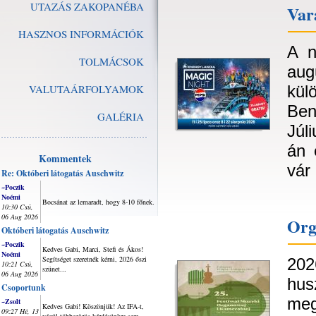
UTAZÁS ZAKOPANÉBA
Vará
HASZNOS INFORMÁCIÓK
A n
TOLMÁCSOK
au
VALUTAÁRFOLYAMOK
kü
Ben
GALÉRIA
Júl
án 
Kommentek
vár
Re: Októberi látogatás Auschwitz
~Poczik
Noémi
Bocsánat az lemaradt, hogy 8-10 főnek.
10:30 Csü,
06 Aug 2026
Org
Októberi látogatás Auschwitz
~Poczik
Kedves Gabi, Marci, Stefi és Ákos!
Noémi
Segítséget szeretnék kérni, 2026 őszi
202
10:21 Csü,
szünet...
06 Aug 2026
hu
Csoportunk
meg
~Zsolt
Kedves Gabi! Köszönjük! Az IFA-t,
09:27 Hé, 13