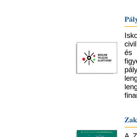
Pál
Isk
civ
és
fig
pál
len
le
fin
Zak
A Z