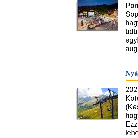
Pon
So
hag
üdü
egy
aug
Nyá
202
Köt
(Ka
hog
Ezz
leh