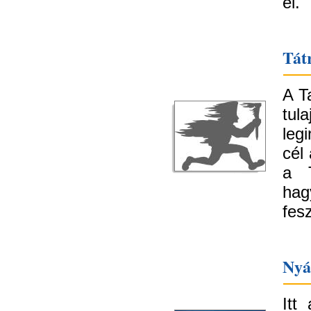
el.
Tátr
A T
tul
leg
cél
a T
ha
fes
Nyá
I
tt 