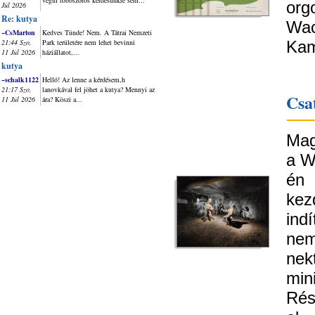
végül többszörös kérdésünkre sem...
org
Júl 2026
Re: kutya
Wa
~CsMarton
Kedves Tünde! Nem. A Tátrai Nemzeti
21:44 Szo,
Park területére nem lehet bevinni
Kam
11 Júl 2026
háziállatot,...
kutya
~schalk1122
Helló! Az lenne a kérdésem,h
21:17 Szo,
lanovkával fel jöhet a kutya? Mennyi az
Csat
11 Júl 2026
ára? Köszi a...
Mag
a W
én
kez
ind
nem
nek
min
Rés