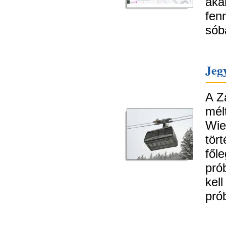
ak
fen
sób
Jeg
A Z
mé
Wie
tör
fől
pró
kel
pró