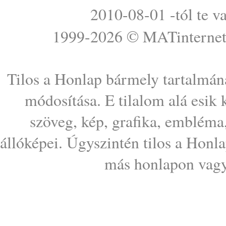
2010-08-01 -tól te v
1999-2026 ©
MATinterne
Tilos a Honlap bármely tartalmána
módosítása. E tilalom alá esik
szöveg, kép, grafika, embléma
állóképei. Úgyszintén tilos a Honl
más honlapon vagy