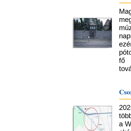
Mag
meg
múz
nap
ezé
pót
fő 
tov
Cso
20
töb
a W