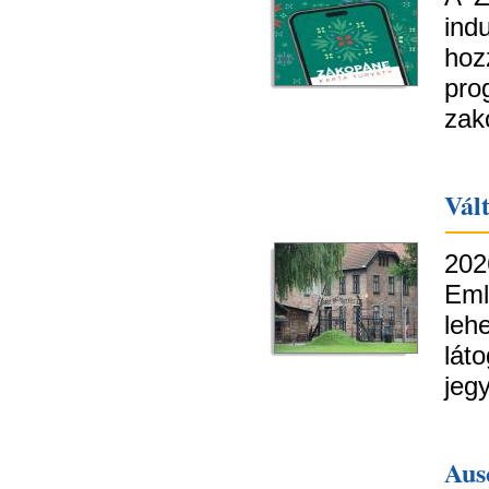
ind
ho
pro
zak
Vált
202
Eml
leh
lát
jeg
Aus