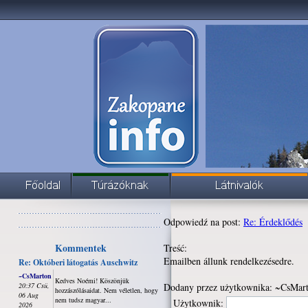
Odpowiedź na post:
Re: Érdeklődés
Kommentek
Treść:
Emailben állunk rendelkezésedre.
Re: Októberi látogatás Auschwitz
~CsMarton
Kedves Noémi! Köszönjük
20:37 Csü,
Dodany przez użytkownika: ~CsMart
hozzászólásaidat. Nem véletlen, hogy
06 Aug
nem tudsz magyar...
Użytkownik:
2026