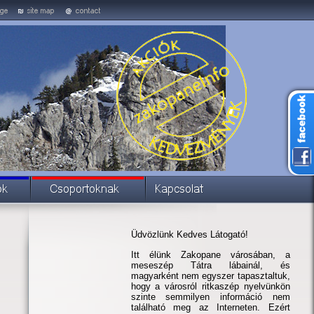
Üdvözlünk Kedves Látogató!
Itt élünk Zakopane városában, a
meseszép Tátra lábainál, és
magyarként nem egyszer tapasztaltuk,
hogy a városról ritkaszép nyelvünkön
szinte semmilyen információ nem
található meg az Interneten. Ezért