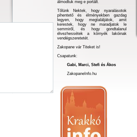
álmodtuk meg e portált.
Tőlünk Nektek, hogy nyaralásotok
pihentető és élményekben gazdag
legyen, hogy megtaláljátok, amit
kerestek, hogy ne maradjatok le
semmiről, és hogy gondtalanul
élvezhessétek a környék lakóinak
vendégszeretetét.
Zakopane vár Titeket is!
Csapatunk:
Gabi, Marci, Stefi és Ákos
ZakopaneInfo.hu