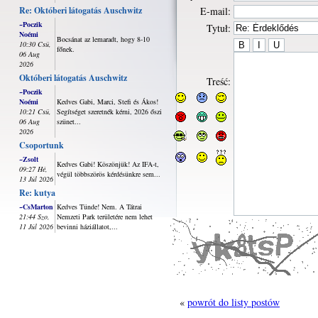
Re: Októberi látogatás Auschwitz
E-mail:
~Poczik
Tytuł:
Noémi
Bocsánat az lemaradt, hogy 8-10
10:30 Csü,
főnek.
06 Aug
2026
Októberi látogatás Auschwitz
Treść:
~Poczik
Noémi
Kedves Gabi, Marci, Stefi és Ákos!
10:21 Csü,
Segítséget szeretnék kérni, 2026 őszi
06 Aug
szünet...
2026
Csoportunk
~Zsolt
Kedves Gabi! Köszönjük! Az IFA-t,
09:27 Hé,
végül többszörös kérdésünkre sem...
13 Júl 2026
Re: kutya
~CsMarton
Kedves Tünde! Nem. A Tátrai
21:44 Szo,
Nemzeti Park területére nem lehet
11 Júl 2026
bevinni háziállatot,...
«
powrót do listy postów