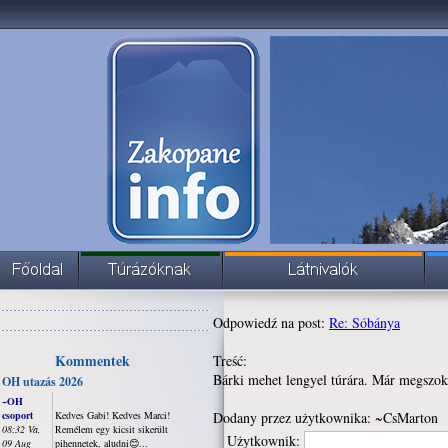
Odpowiedź na post:
Re: Sóbánya
Kommentek
Treść:
Bárki mehet lengyel túrára. Már megszok
OH utazás 2026
~OH
csoport
Kedves Gabi! Kedves Marci!
Dodany przez użytkownika: ~CsMarton
08:32 Va,
Remélem egy kicsit sikerült
Użytkownik:
09 Aug
pihennetek, aludni😊...