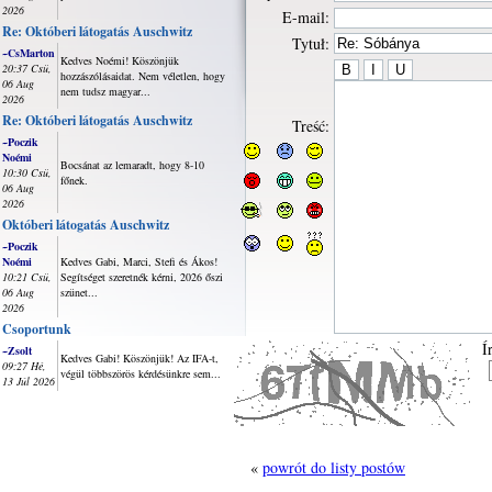
2026
E-mail:
Re: Októberi látogatás Auschwitz
Tytuł:
~CsMarton
Kedves Noémi! Köszönjük
20:37 Csü,
hozzászólásaidat. Nem véletlen, hogy
06 Aug
nem tudsz magyar...
2026
Re: Októberi látogatás Auschwitz
Treść:
~Poczik
Noémi
Bocsánat az lemaradt, hogy 8-10
10:30 Csü,
főnek.
06 Aug
2026
Októberi látogatás Auschwitz
~Poczik
Noémi
Kedves Gabi, Marci, Stefi és Ákos!
10:21 Csü,
Segítséget szeretnék kérni, 2026 őszi
06 Aug
szünet...
2026
Csoportunk
Í
~Zsolt
Kedves Gabi! Köszönjük! Az IFA-t,
09:27 Hé,
végül többszörös kérdésünkre sem...
13 Júl 2026
«
powrót do listy postów