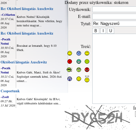
Dodany przez użytkownika: stokeron
2026
Re: Októberi látogatás Auschwitz
Użytkownik:
~CsMarton
E-mail:
Kedves Noémi! Köszönjük
20:37 Csü,
hozzászólásaidat. Nem véletlen, hogy
Tytuł:
06 Aug
nem tudsz magyar...
2026
Re: Októberi látogatás Auschwitz
~Poczik
Noémi
Bocsánat az lemaradt, hogy 8-10
Treść:
10:30 Csü,
főnek.
06 Aug
2026
Októberi látogatás Auschwitz
~Poczik
Noémi
Kedves Gabi, Marci, Stefi és Ákos!
10:21 Csü,
Segítséget szeretnék kérni, 2026 őszi
06 Aug
szünet...
2026
Csoportunk
~Zsolt
Kedves Gabi! Köszönjük! Az IFA-t,
09:27 Hé,
végül többszörös kérdésünkre sem...
13 Júl 2026
Í