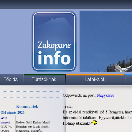
Odpowiedź na post:
Nagyszerű
Kommentek
Treść:
Ez az oldal rendkívül jó!!! Rengeteg has
OH utazás 2026
információt találtam. Egyszerű,áttekinthet
~OH
csoport
Kedves Gabi! Kedves Marci!
Holnap utazunk!4
08:32 Va,
Remélem egy kicsit sikerült
09 Aug
pihennetek, aludni😊...