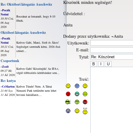
Köszönök minden segítséget!
Re: Októberi látogatás Auschwitz
~Poczik
Üdvözlettel :
Noémi
Bocsánat az lemaradt, hogy 8-10
10:30 Csü,
főnek.
06 Aug
Anita
2026
Októberi látogatás Auschwitz
Dodany przez użytkownika: ~Anita
~Poczik
Użytkownik:
Noémi
Kedves Gabi, Marci, Stefi és Ákos!
10:21 Csü,
Segítséget szeretnék kérni, 2026 őszi
E-mail:
06 Aug
szünet...
2026
Tytuł:
Csoportunk
~Zsolt
Kedves Gabi! Köszönjük! Az IFA-t,
09:27 Hé,
végül többszörös kérdésünkre sem...
13 Júl 2026
Treść:
Re: kutya
~CsMarton
Kedves Tünde! Nem. A Tátrai
21:44 Szo,
Nemzeti Park területére nem lehet
11 Júl 2026
bevinni háziállatot,...