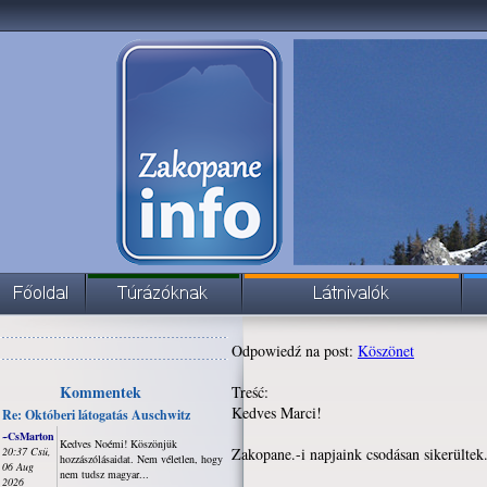
Odpowiedź na post:
Köszönet
Kommentek
Treść:
Kedves Marci!
Re: Októberi látogatás Auschwitz
~CsMarton
Kedves Noémi! Köszönjük
20:37 Csü,
Zakopane.-i napjaink csodásan sikerültek
hozzászólásaidat. Nem véletlen, hogy
06 Aug
nem tudsz magyar...
2026