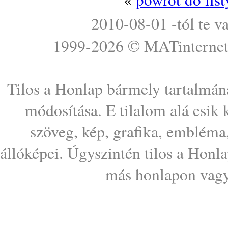
2010-08-01 -tól te v
1999-2026 ©
MATinterne
Tilos a Honlap bármely tartalmána
módosítása. E tilalom alá esik
szöveg, kép, grafika, embléma
állóképei. Úgyszintén tilos a Honl
más honlapon vagy