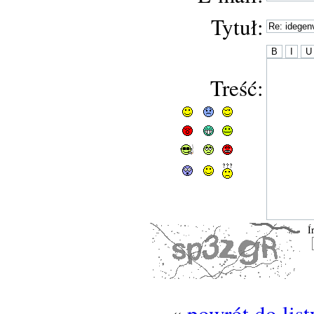
Tytuł:
Treść:
Í
«
powrót do lis