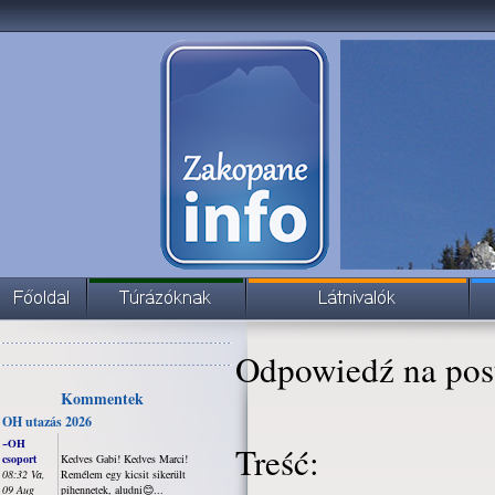
Odpowiedź na pos
Kommentek
OH utazás 2026
~OH
Treść:
csoport
Kedves Gabi! Kedves Marci!
08:32 Va,
Remélem egy kicsit sikerült
09 Aug
pihennetek, aludni😊...