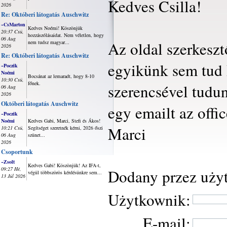
Kedves Csilla!
2026
Re: Októberi látogatás Auschwitz
~CsMarton
Kedves Noémi! Köszönjük
20:37 Csü,
hozzászólásaidat. Nem véletlen, hogy
06 Aug
Az oldal szerkeszt
nem tudsz magyar...
2026
Re: Októberi látogatás Auschwitz
egyikünk sem tud 
~Poczik
Noémi
Bocsánat az lemaradt, hogy 8-10
10:30 Csü,
főnek.
szerencsével tudun
06 Aug
2026
Októberi látogatás Auschwitz
egy emailt az off
~Poczik
Noémi
Kedves Gabi, Marci, Stefi és Ákos!
Marci
10:21 Csü,
Segítséget szeretnék kérni, 2026 őszi
06 Aug
szünet...
2026
Csoportunk
~Zsolt
Kedves Gabi! Köszönjük! Az IFA-t,
09:27 Hé,
Dodany przez uży
végül többszörös kérdésünkre sem...
13 Júl 2026
Użytkownik:
E-mail: