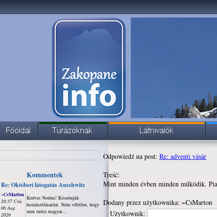
Odpowiedź na post:
Re: adventi vásár
Kommentek
Treść:
Mint minden évben minden működik. Piac, 
Re: Októberi látogatás Auschwitz
~CsMarton
Kedves Noémi! Köszönjük
20:37 Csü,
Dodany przez użytkownika: ~CsMarton
hozzászólásaidat. Nem véletlen, hogy
06 Aug
nem tudsz magyar...
Użytkownik:
2026