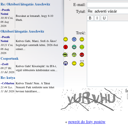
Re: Októberi látogatás Auschwitz
E-mail:
~Poczik
Tytuł:
Noémi
Bocsánat az lemaradt, hogy 8-10
10:30 Csü,
főnek.
06 Aug
2026
Októberi látogatás Auschwitz
Treść:
~Poczik
Noémi
Kedves Gabi, Marci, Stefi és Ákos!
10:21 Csü,
Segítséget szeretnék kérni, 2026 őszi
06 Aug
szünet...
2026
Csoportunk
~Zsolt
Kedves Gabi! Köszönjük! Az IFA-t,
09:27 Hé,
végül többszörös kérdésünkre sem...
13 Júl 2026
Re: kutya
~CsMarton
Kedves Tünde! Nem. A Tátrai
21:44 Szo,
Nemzeti Park területére nem lehet
Í
11 Júl 2026
bevinni háziállatot,...
«
powrót do listy postów