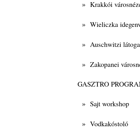
»
Krakkói városnéz
»
Wieliczka idegen
»
Auschwitzi látoga
»
Zakopanei városn
GASZTRO PROGR
»
Sajt workshop
»
Vodkakóstoló