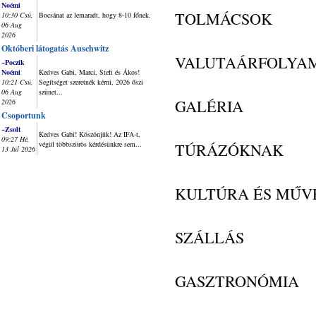
Noémi
TOLMÁCSOK
10:30 Csü,
Bocsánat az lemaradt, hogy 8-10 főnek.
06 Aug
2026
Októberi látogatás Auschwitz
VALUTAÁRFOLYA
~Poczik
Noémi
Kedves Gabi, Marci, Stefi és Ákos!
10:21 Csü,
Segítséget szeretnék kérni, 2026 őszi
06 Aug
szünet...
GALÉRIA
2026
Csoportunk
~Zsolt
Kedves Gabi! Köszönjük! Az IFA-t,
09:27 Hé,
végül többszörös kérdésünkre sem...
TÚRÁZÓKNAK
13 Júl 2026
KULTÚRA ÉS MŰV
SZÁLLÁS
GASZTRONÓMIA