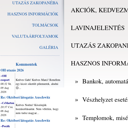
UTAZÁS ZAKOPANÉBA
AKCIÓK, KEDVEZ
HASZNOS INFORMÁCIÓK
TOLMÁCSOK
LAVINAJELENTÉS
VALUTAÁRFOLYAMOK
UTAZÁS ZAKOPAN
GALÉRIA
HASZNOS INFORM
Kommentek
OH utazás 2026
~OH
»
Bankok, automat
csoport
Kedves Gabi! Kedves Marci! Remélem
08:32 Va,
egy kicsit sikerült pihennetek, aludni
09 Aug
😊...
2026
»
Re: Októberi látogatás Auschwitz
Vészhelyzet eseté
~CsMarton
Kedves Noémi! Köszönjük
20:37 Csü,
hozzászólásaidat. Nem véletlen, hogy
06 Aug
nem tudsz magyar...
2026
»
Templomok, misé
Re: Októberi látogatás Auschwitz
~Poczik