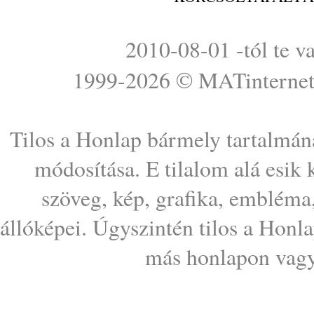
2010-08-01 -tól te v
1999-2026 ©
MATinterne
Tilos a Honlap bármely tartalmána
módosítása. E tilalom alá esik
szöveg, kép, grafika, embléma
állóképei. Úgyszintén tilos a Honl
más honlapon vagy