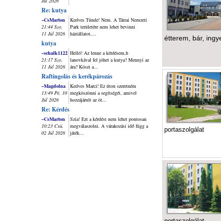
Júl 2026
Re: kutya
~CsMarton
Kedves Tünde! Nem. A Tátrai Nemzeti
21:44 Szo,
Park területére nem lehet bevinni
11 Júl 2026
háziállatot,...
étterem, bár, ing
kutya
~schalk1122
Helló! Az lenne a kérdésem,h
21:17 Szo,
lanovkával fel jöhet a kutya? Mennyi az
11 Júl 2026
ára? Köszi a...
Raftingolás és kerékpározás
~Magdolna
Kedves Marci! Ez úton szeretném
13:49 Pé, 10
megköszönni a segítségét, amivel
Júl 2026
hozzájárult az öt...
Re: Kérdés
~CsMarton
Szia! Ezt a kérdést nem lehet pontosan
10:23 Csü,
megválaszolni. A várakozási idő függ a
portaszolgálat
02 Júl 2026
játék...
portaszolgálat