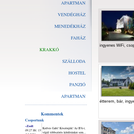
APARTMAN
VENDÉGHÁZ
MENEDÉKHÁZ
FAHÁZ
ingyenes WiFi, cs
KRAKKÓ
SZÁLLODA
HOSTEL
PANZIÓ
APARTMAN
étterem, bár, ingy
Kommentek
Csoportunk
~Zsolt
Kedves Gabi! Köszönjük! Az IFA-t,
09:27 Hé, 13
végül többszörös kérdésünkre sem...