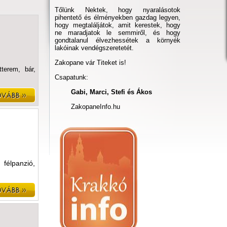
Tőlünk Nektek, hogy nyaralásotok
pihentető és élményekben gazdag legyen,
hogy megtaláljátok, amit kerestek, hogy
ne maradjatok le semmiről, és hogy
gondtalanul élvezhessétek a környék
lakóinak vendégszeretetét.
Zakopane vár Titeket is!
tterem, bár,
Csapatunk:
Gabi, Marci, Stefi és Ákos
ZakopaneInfo.hu
 félpanzió,