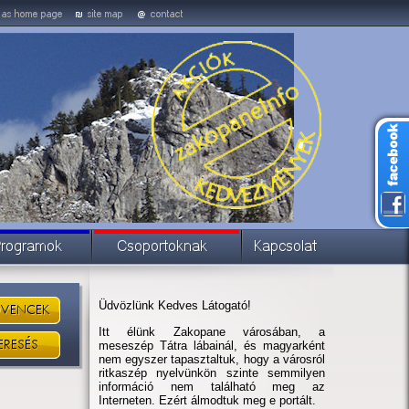
Üdvözlünk Kedves Látogató!
Itt élünk Zakopane városában, a
meseszép Tátra lábainál, és magyarként
nem egyszer tapasztaltuk, hogy a városról
ritkaszép nyelvünkön szinte semmilyen
információ nem található meg az
Interneten. Ezért álmodtuk meg e portált.