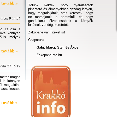
tovább »
Tőlünk Nektek, hogy nyaralásotok
pihentető és élményekben gazdag legyen,
hogy megtaláljátok, amit kerestek, hogy
ne maradjatok le semmiről, és hogy
ember 9 14:34
gondtalanul élvezhessétek a környék
lakóinak vendégszeretetét.
űbb csúcsa a
Zakopane vár Titeket is!
nóval könnyen
ől is - melyek
Csapatunk:
Gabi, Marci, Stefi és Ákos
tovább »
ZakopaneInfo.hu
rilis 27 15:12
4 méter magas
l is könnyen
 megtalálni.
lasszikusabb
tovább »