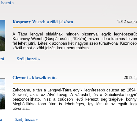
 hozzá »
Kasprowy Wierch a zöld jelzésen
2012 szept
A Tátra lengyel oldalának minden bizonnyal egyik legnépszer
Kasprowy Wierch (Gáspár-csúcs, 1987m), hiszen ide a kabinos felvo
fel lehet jutni. Létezik azonban két nagyon szép túraútvonal Kuznicéb
közül most a zöld jelzés kerül bemutatásra.
zá
Szólj hozzá »
Giewont - klasszikus út.
2012 áp
Zakopane, s tán a Lengyel-Tátra egyik leghíresebb csúcsa az 189
Giewont, azaz az Alvó-Lovag. A városból, és a Gubałówka-hegyrő
beazonosítható, hisz a csúcson lévő kereszt segítségével könnyű
Meghódítása több úton is lehetséges, így lássuk az egyik legk
útvonalat.
á
Szólj hozzá »