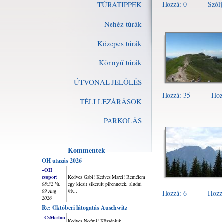
TÚRATIPPEK
Hozzá: 0
Szólj
Nehéz túrák
Közepes túrák
Könnyű túrák
ÚTVONAL JELÖLÉS
Hozzá: 35
Hoz
TÉLI LEZÁRÁSOK
PARKOLÁS
Kommentek
OH utazás 2026
~OH
csoport
Kedves Gabi! Kedves Marci! Remélem
08:32 Va,
egy kicsit sikerült pihennetek, aludni
09 Aug
😊...
Hozzá: 6
Hozz
2026
Re: Októberi látogatás Auschwitz
~CsMarton
Kedves Noémi! Köszönjük