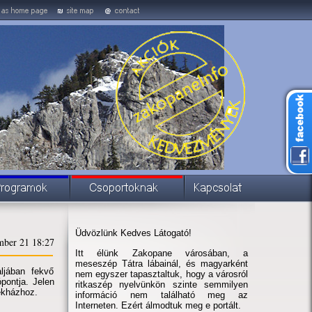
Üdvözlünk Kedves Látogató!
mber 21 18:27
Itt élünk Zakopane városában, a
meseszép Tátra lábainál, és magyarként
ljában fekvő
nem egyszer tapasztaltuk, hogy a városról
pontja. Jelen
ritkaszép nyelvünkön szinte semmilyen
dékházhoz.
információ nem található meg az
Interneten. Ezért álmodtuk meg e portált.