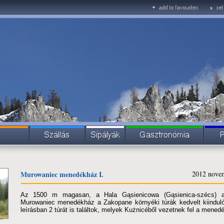
Murowaniec menedékház I.
2012 nove
Az 1500 m magasan, a Hala Gąsienicowa (Gąsienica-szécs) a
Murowaniec menedékház a Zakopane környéki túrák kedvelt kiinduló
leírásban 2 túrát is találtok, melyek Kużnicéből vezetnek fel a mene