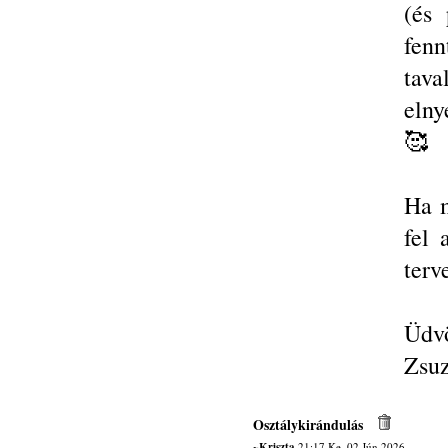
(és 
fen
tava
elny
🥰
Ha m
fel 
terv
Üdvö
Zsuz
Osztálykirándulás
~Kriszta
21:17 Ke, 02 Jún 2026