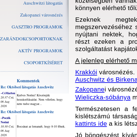
közelségben vannak
Auschwitzi látogatás
könnyen elérhető től
Zakopanei városnézés
Ezeknek megtek
megszervezéséhez s
GASZTRO PROGRAMOK
nyújtani nektek, h
ZARÁNDOKCSOPORTOKNAK
részt ezeken a pr
szolgáltatást kapjáto
AKTÍV PROGRAMOK
A jelenleg elérhető 
CSOPORTKÍSÉRET
Krakkói
városnézés.
Auschwitz és Birken
Kommentek
Re: Októberi látogatás Auschwitz
Zakopane
i városnéz
~CsMarton
Kedves Noémi! Köszönjük
Wieliczka-sóbánya
m
20:37 Csü,
hozzászólásaidat. Nem véletlen, hogy
06 Aug
nem tudsz magyar...
2026
Természetesen a fe
Re: Októberi látogatás Auschwitz
kislétszámú társaság
~Poczik
Noémi
kattints ide
a kis lét
10:30 Csü,
Bocsánat az lemaradt, hogy 8-10 főnek.
06 Aug
Jó böngészést kíván
2026