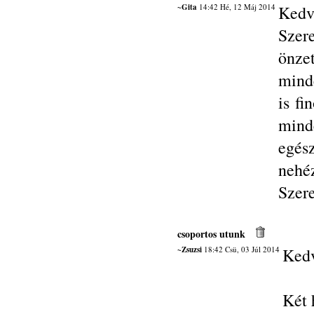
~Gita
14:42 Hé, 12 Máj 2014
Kedv
Szer
önze
minde
is fi
minde
egés
nehé
Szere
csoportos utunk
~Zsuzsi
18:42 Csü, 03 Júl 2014
Kedv
Két 