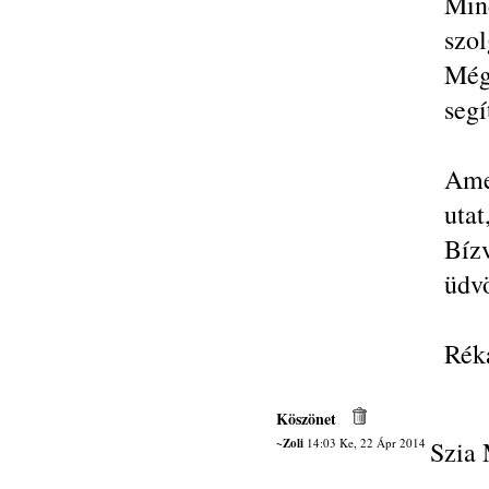
Mind
szol
Még
segí
Ame
utat
Bíz
üdvö
Rék
Köszönet
~Zoli
14:03 Ke, 22 Ápr 2014
Szia 