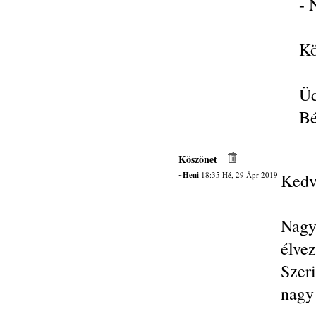
- 
Kö
Üd
Bé
Köszönet
~Heni
18:35 Hé, 29 Ápr 2019
Kedv
Nagy
élvez
Szer
nagy 