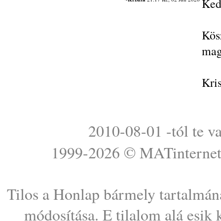
Ked
Kös
mag
Kri
2010-08-01 -tól te v
1999-2026 ©
MATinterne
Tilos a Honlap bármely tartalmána
módosítása. E tilalom alá esik