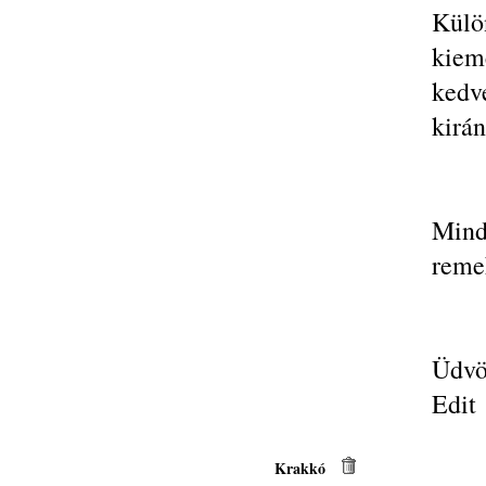
Kül
kiem
kedv
kirá
Mind
remek
Üdvöz
Edit
Krakkó