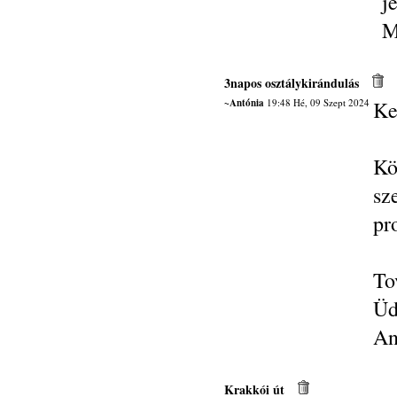
j
M
3napos osztálykirándulás
~Antónia
19:48 Hé, 09 Szept 2024
Ke
Kö
sz
pr
To
Üd
An
Krakkói út