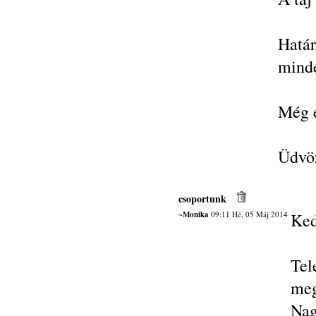
Határ
minde
Még e
Üdvöz
csoportunk
~Monika
09:11 Hé, 05 Máj 2014
Ked
Te
meg
Nag