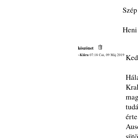
Szép 
Heni
köszönet
~Klára
07:18 Csü, 09 Máj 2019
Ked
Hál
Kra
mag
tud
ért
Aus
süt