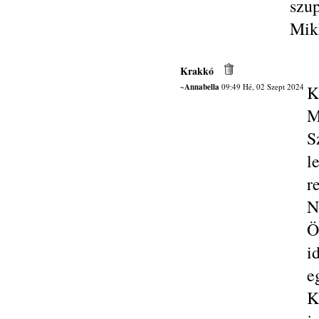
szup
Mik
Krakkó
~Annabella
09:49 Hé, 02 Szept 2024
K
M
S
l
r
N
Ö
i
e
K