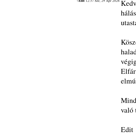
~Edit
12:37 Sze, 29 Ápr 2026
Kedv
hál
utast
Kösz
hala
végig
Elfár
elmú
Mind
való 
Edit