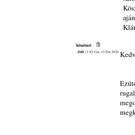
Kös
ajá
Klá
köszönet
~Edit
11:45 Csü, 13 Feb 2020
Kedv
Ezút
ruga
mego
megkö