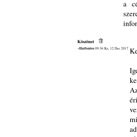
a cé
sze
info
Köszönet
~Hatfontos
09:36 Ke, 12 Dec 2017
Ke
Ig
ke
Az
ér
ve
mi
ad