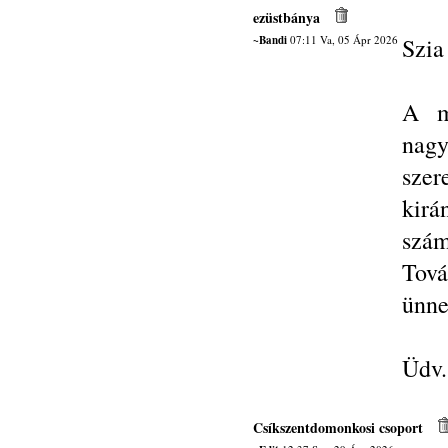
ezüstbánya
~Bandi
07:11 Va, 05 Ápr 2026
Szia
A mú
nag
szer
kir
szám
Tová
ünne
Üdv.
Csíkszentdomonkosi csoport