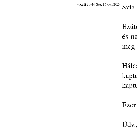
~Kati
20:44 Sze, 16 Okt 2024
Szia
Ezút
és n
meg 
Hálá
kapt
kapt
Ezer 
Üdv.,