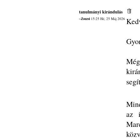
tanulmányi kirándulás
~Zsuzsi
15:25 Hé, 25 Máj 2026
Kedv
Gyor
Még
kir
segí
Mind
az 
Mar
közv