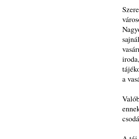
Szer
város
Nagyo
sajn
vasár
iro
tájék
a vas
Valób
enne
csodá
A táj