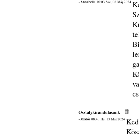
~Annabella
10:03 Sze, 08 Máj 2024
K
Sz
Kr
t
Bi
l
g
K
v
cs
Osztálykirándulásunk
~Miklós
08:43 Hé, 13 Máj 2024
Ked
Kös