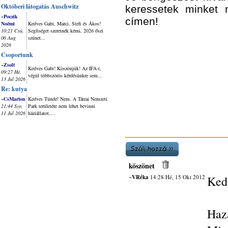
Októberi látogatás Auschwitz
keressetek minket
~Poczik
címen!
Noémi
Kedves Gabi, Marci, Stefi és Ákos!
10:21 Csü,
Segítséget szeretnék kérni, 2026 őszi
06 Aug
szünet...
2026
Csoportunk
~Zsolt
Kedves Gabi! Köszönjük! Az IFA-t,
09:27 Hé,
végül többszörös kérdésünkre sem...
13 Júl 2026
Re: kutya
~CsMarton
Kedves Tünde! Nem. A Tátrai Nemzeti
21:44 Szo,
Park területére nem lehet bevinni
11 Júl 2026
háziállatot,...
köszönet
~VRéka
14:28 Hé, 15 Okt 2012
Kedv
Haza