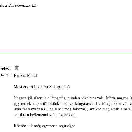
lica Daniłowicza 10.
zetése
 Júl 2018
Kedves Marci,
Most érkeztünk haza Zakopanéból
Nagyon jól sikerült a látogatás, minden tökéletes volt, Mária nagyon k
egy remek napot töltöttünk a bánya látogatással. Ez főleg akkor vált a
után fantasztikussá ( ha lehet még fokozni), amikor megláttuk a hata
sorokat a be/lemenni szándékozókkal.
Köszön jük még egyszer a segítséged