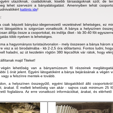
gyéni utazóknak, családoknak, kisebb társaságoknak szól, de te
eg lehet szervezni a bányalátogatást. Amennyiben tehát csoporto
tudnivalókért
kattints ide
!
k
:
a csak képzett bányász-idegenvezető vezetésével lehetséges, ez m
ni látogatókra is szigorúan vonatkozik. A bánya a helyszínen össze
san állítja össze a csoportokat, és indítja őket - kb 30-40 főt egyszer
ogatás több nyelven is lehetséges.
tama a hagyományos turistaútvonalon - mely összesen a bánya három szin
e visz a só birodalmába - kb 2-2,5 óra időtartamú. Fontos tudni, hogy 
kell haladni, az út kezdetén rögtön 380 lépcsőfok vár rátok, hogy elér
szállítanak majd Titeket!
 végén lehetőség van a bányamúzeum fő részeinek meglátogatá
vábbi 1 órát jelent. Egyéni látogatóként a bánya bejárásának a végén v
vagy a felszínre mentek-e tovább.
don, a helyszínen összegyűlő, egyéni látogatókból álló csoportokról
t, árakat. E mellett lehetőség van akár - sajnos csak minimum 25 f
ető foglalásra. Az erre vonatkozó információkat, árakat, és elérhet