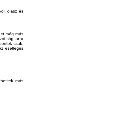
ol, olasz és
ehet még más
zottság arra
őpontok csak.
az esetleges
thetitek más