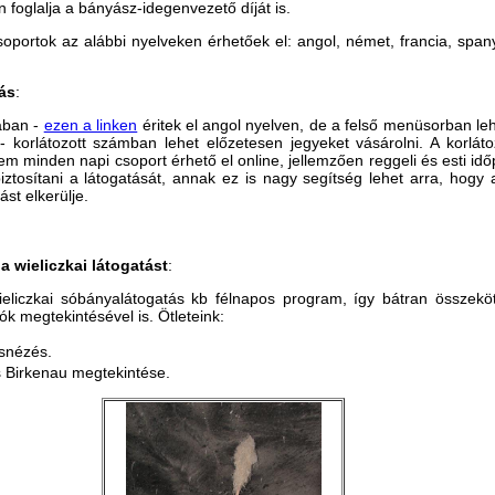
 foglalja a bányász-idegenvezető díját is.
oportok az alábbi nyelveken érhetőek el: angol, német, francia, spany
ás
:
ában -
ezen a linken
éritek el angol nyelven, de a felső menüsorban l
 - korlátozott számban lehet előzetesen jegyeket vásárolni. A korláto
em minden napi csoport érhető el online, jellemzően reggeli és esti id
iztosítani a látogatását, annak ez is nagy segítség lehet arra, hogy 
ást elkerülje.
a wieliczkai látogatást
:
liczkai sóbányalátogatás kb félnapos program, így bátran összekö
lók megtekintésével is. Ötleteink:
snézés.
 Birkenau megtekintése.