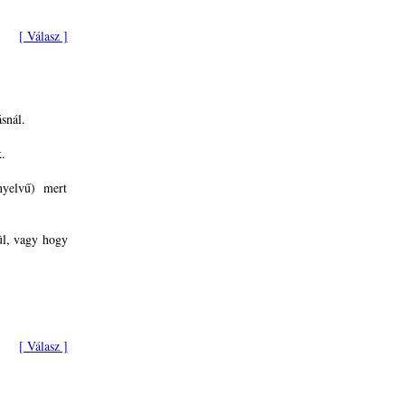
[ Válasz ]
snál.
.
nyelvű) mert
l, vagy hogy
[ Válasz ]