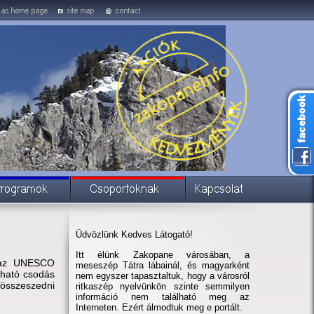
Üdvözlünk Kedves Látogató!
Itt élünk Zakopane városában, a
el az UNESCO
meseszép Tátra lábainál, és magyarként
álható csodás
nem egyszer tapasztaltuk, hogy a városról
 összeszedni
ritkaszép nyelvünkön szinte semmilyen
információ nem található meg az
Interneten. Ezért álmodtuk meg e portált.