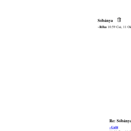
Sóbánya
~Réka
10:59 Csü, 11 O
Re: Sóbány
~Gabi