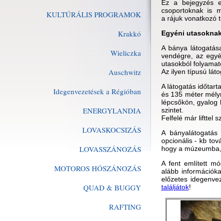
Ez a bejegyzés e
csoportoknak is m
KULTÚRÁLIS PROGRAMOK
a rájuk vonatkozó 
Krakkó
Egyéni utasokna
A bánya látogatás
Wieliczka
vendégre, az egyé
utasokból folyamato
Auschwitz
Az ilyen típusú lát
A látogatás időtar
Idegenvezetések a Régióban
és 135 méter mélyr
lépcsőkön, gyalog 
ENERGYLANDIA
szintet.
Felfelé már lifttel 
LOVASKOCSIZÁS
A bányalátogatás
opcionális - kb to
LOVASSZÁNOZÁS
hogy a múzeumba, 
A fent említett mó
MOTOROS HÓSZÁNOZÁS
alább információka
előzetes idegenvez
QUAD & BUGGY
találjátok
!
RAFTING