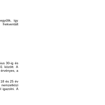
gyűlik, így
frekventált
ius 30-ig
és
1 között. A
 érvényes, a
t 18 és 25 év
 nemzetközi
l igazolni.
A