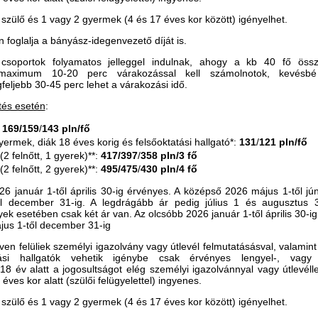
2 szülő és 1 vagy 2 gyermek (4 és 17 éves kor között) igényelhet.
 foglalja a bányász-idegenvezető díját is.
csoportok folyamatos jelleggel indulnak, ahogy a kb 40 fő össze
maximum 10-20 perc várakozással kell számolnotok, kevésbé 
feljebb 30-45 perc lehet a várakozási idő.
tés esetén
:
:
169/159
/
143 pln/fő
yermek, diák 18 éves korig és
felsőoktatási hallgató*
:
131
/
121 pln/fő
(2 felnőtt, 1 gyerek)**:
417/397
/
358 pln/3 fő
(2 felnőtt, 2 gyerek)**:
495/475
/
430 pln/4 fő
26 január 1-től április 30-ig érvényes. A középső 2026 május 1-től jún
l december 31-ig. A legdrágább ár pedig július 1 és augusztus 3
k esetében csak két ár van. Az olcsóbb 2026 január 1-től április 30-ig
jus 1-től december 31-ig
éven felüliek személyi igazolvány vagy útlevél felmutatásásval, valamin
atási hallgatók vehetik igénybe csak érvényes lengyel-, vagy
.
18 év alatt a jogosultságot elég személyi igazolvánnyal vagy útlevélle
éves kor alatt (szülői felügyelettel) ingyenes.
2 szülő és 1 vagy 2 gyermek (4 és 17 éves kor között) igényelhet.