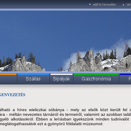
GENVEZETÉS
lálható a híres wieliczkai sóbánya - mely az elsők közt került f
jára - méltán nevezetes tárnáiról és termeiről, valamint az azokban tal
egyéb alkotásokról. Ebben a leírásban igyekszünk minden tudnivalót
eglátogathassátok ezt a gyönyörű földalatti múzeumot.