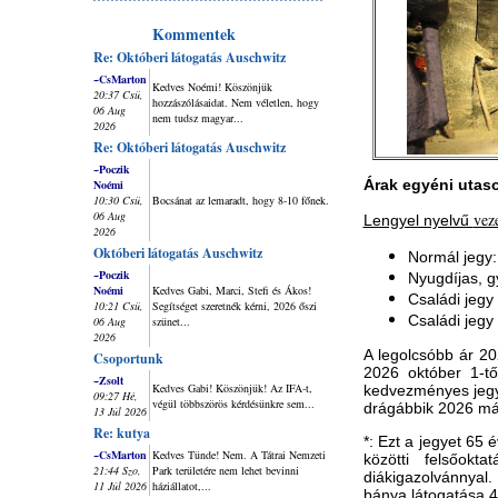
Kommentek
Re: Októberi látogatás Auschwitz
~CsMarton
Kedves Noémi! Köszönjük
20:37 Csü,
hozzászólásaidat. Nem véletlen, hogy
06 Aug
nem tudsz magyar...
2026
Re: Októberi látogatás Auschwitz
~Poczik
Árak egyéni utas
Noémi
10:30 Csü,
Bocsánat az lemaradt, hogy 8-10 főnek.
06 Aug
veze
Lengyel nyelvű
2026
Októberi látogatás Auschwitz
Normál jegy
~Poczik
Nyugdíjas, g
Noémi
Kedves Gabi, Marci, Stefi és Ákos!
Családi jegy 
10:21 Csü,
Segítséget szeretnék kérni, 2026 őszi
Családi jegy 
06 Aug
szünet...
2026
A legolcsóbb ár 20
Csoportunk
2026 október 1-tő
~Zsolt
Kedves Gabi! Köszönjük! Az IFA-t,
kedvezményes jegye
09:27 Hé,
végül többszörös kérdésünkre sem...
drágábbik 2026 má
13 Júl 2026
Re: kutya
*: Ezt a jegyet 65 
~CsMarton
Kedves Tünde! Nem. A Tátrai Nemzeti
közötti felsőokt
21:44 Szo,
Park területére nem lehet bevinni
diákigazolvánnyal. 
11 Júl 2026
háziállatot,...
bánya látogatása 4 