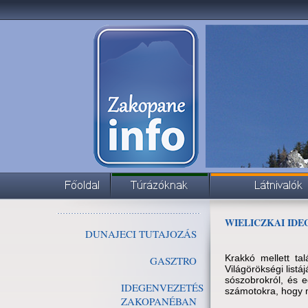
WIELICZKAI IDE
DUNAJECI TUTAJOZÁS
Krakkó mellett ta
GASZTRO
Világörökségi listá
sószobrokról, és 
IDEGENVEZETÉS
számotokra, hogy m
ZAKOPANÉBAN