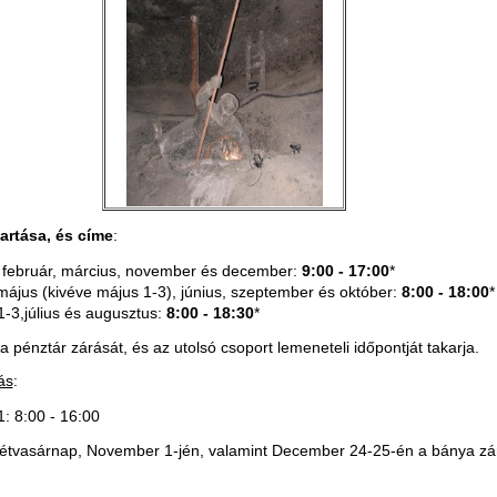
artása, és címe
:
 február, március, november és december:
9:00 - 17:00
*
 május (kivéve május 1-3), június, szeptember és október:
8:00 - 18:00
*
-3,július és augusztus:
8:00 - 18:30
*
 a pénztár zárását, és az utolsó csoport lemeneteli időpontját takarja.
ás
:
: 8:00 - 16:00
étvasárnap, November 1-jén, valamint December 24-25-én a bánya zár