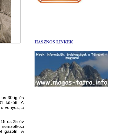
HASZNOS LINKEK
ius 30-ig és
1 között. A
 érvényes, a
t 18 és 25 év
 nemzetközi
l igazolni. A