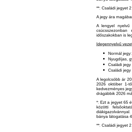
**: Családi jegyet 
A jegy ára magában
A lengyel nyelvű 
csúcsszezonban 
időszakokban is leg
Idegennyelvű veze
Normál jegy
Nyugdíjas, g
Családi jegy 
Családi jegy 
A leg
olcsóbb ár 20
2026 október 1-tő
kedvezményes jegye
drágábbik 2026 má
*: Ezt a jegyet 65 
közötti felsőokt
diákigazolvánnyal
bánya látogatása 4 
**: Családi jegyet 