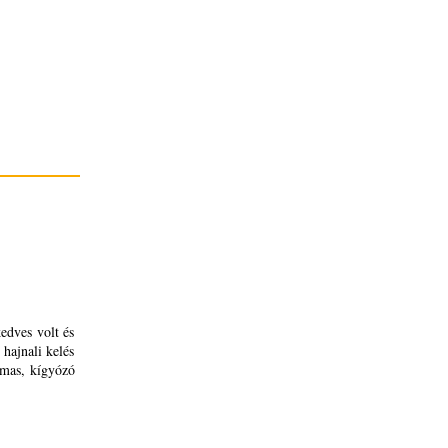
edves volt és
 hajnali kelés
lmas, kígyózó