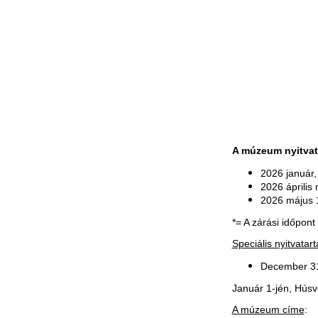
A múzeum nyitvat
2026 január,
2026 április
2026 május 1
*= A zárási időpont
Speciális nyitvatart
December 31
Január 1-jén, Húsv
A múzeum címe
: