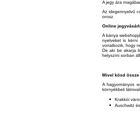
A jegy ára magában
Az idegennyelvű cs
orosz.
Online jegyvásárl
​A bánya webshopj
nyelveket is kérni
vonatkozik, hogy n
De aki be akarja b
helyszíni sorban áll
Mivel kösd össze 
A hagyományos wie
környékbeli látniva
Krakkói váro
Auschwitz és