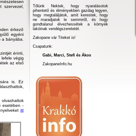
rmészetesen
Tőlünk Nektek, hogy nyaralásotok
t szervezel,
pihentető és élményekben gazdag legyen,
hogy megtaláljátok, amit kerestek, hogy
ne maradjatok le semmiről, és hogy
gondtalanul élvezhessétek a környék
lakóinak vendégszeretetét.
inden érkező
gyűlő egyéni
Zakopane vár Titeket is!
re a bányába.
Csapatunk:
tjét érinti,
Gabi, Marci, Stefi és Ákos
lefele végig
jétek az első
ZakopaneInfo.hu
sára is. Ez
álaszthattok,
 olvashattok
ő esetében -
ő nyelveket
itt