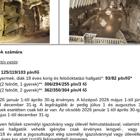
ok számára
:
tés esetén
:
:
125/119/103
pln/fő
yermek, diák 18 éves korig és felsőoktatási hallgató*:
93
/
82 pln/fő*
(2 felnőtt, 1 gyerek)**:
306/294
/
255 pln/3 fő
(2 felnőtt, 2 gyerek)**:
362/350
/
304 pln/4 fő
26 január 1-től április 30-ig érvényes. A középső 2026 május 1-től jún
l december 31-ig. A legdrágább ár pedig július 1 és augusztus 3
k esetében csak két ár van. Az olcsóbb 2026 január 1-től április 30-ig
jus 1-től december 31-ig
éven felüliek személyi igazolvány vagy útlevél felmutatásásval, valamin
atási hallgatók vehetik igénybe csak érvényes lengyel-, vagy
18 év alatt a jogosultságot elég személyi igazolvánnyal vagy útlevélle
éves kor alatt (szülői felügyelettel) ingyenes.