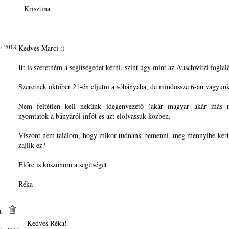
Krisztina
kt 2018
Kedves Marci :)
Itt is szeretném a segítségedet kérni, szint úgy mint az Auschwitzi foglalá
Szeretnék október 21-én eljutni a sóbányába, de mindössze 6-an vagyunk
Nem feltétlen kell nekünk idegenvezető (akár magyar akár más 
nyomtatok a bányáról infót és azt elolvassuk közben.
Viszont nem találom, hogy mikor tudnánk bemenni, meg mennyibe kerü
zajlik ez?
Előre is köszönöm a segítséget
Réka
a
Kedves Réka!