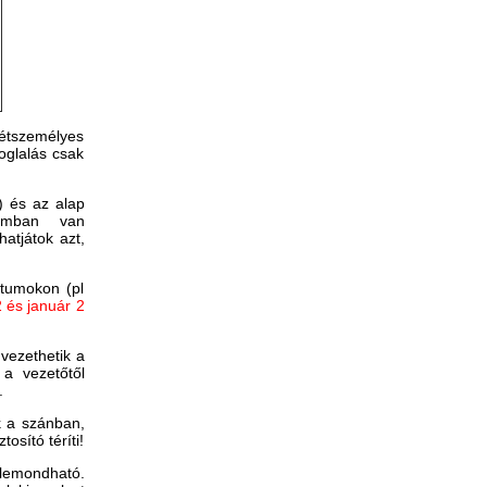
étszemélyes
oglalás csak
) és az alap
ramban van
atjátok azt,
átumokon (pl
 és január 2
 vezethetik a
 a vezetőtől
.
ek a szánban,
osító téríti!
n lemondható.