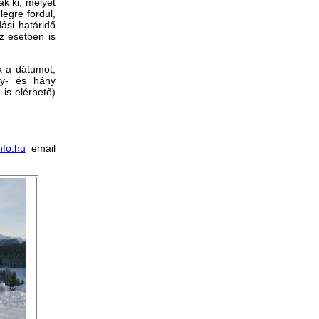
ak ki, melyet
egre fordul,
ási határidő
z esetben is
 a dátumot,
gy- és hány
is elérhető)
nfo.hu
email