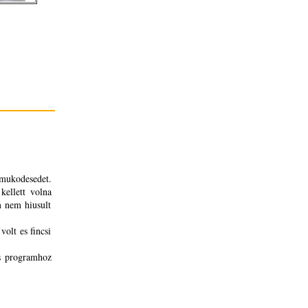
mukodesedet.
kellett volna
 nem hiusult
olt es fincsi
s programhoz