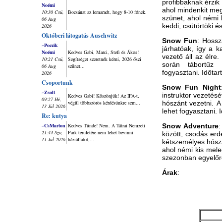
profibbaknak érzi
Noémi
ahol mindenkit meg
10:30 Csü,
Bocsánat az lemaradt, hogy 8-10 főnek.
szünet, ahol némi 
06 Aug
keddi, csütörtöki 
2026
Októberi látogatás Auschwitz
Snow Fun
: Hossz
~Poczik
járhatóak, így a k
Noémi
Kedves Gabi, Marci, Stefi és Ákos!
vezető áll az élre
10:21 Csü,
Segítséget szeretnék kérni, 2026 őszi
során tábortűz 
06 Aug
szünet...
fogyasztani. Időta
2026
Csoportunk
Snow Fun Night
~Zsolt
instruktor vezetés
Kedves Gabi! Köszönjük! Az IFA-t,
09:27 Hé,
végül többszörös kérdésünkre sem...
hószánt vezetni.
A
13 Júl 2026
lehet fogyasztani.
I
Re: kutya
~CsMarton
Kedves Tünde! Nem. A Tátrai Nemzeti
Snow Adventure
21:44 Szo,
Park területére nem lehet bevinni
között, csodás erd
11 Júl 2026
háziállatot,...
kétszemélyes hószá
ahol némi kis meleg
szezonban egyelőr
Árak
: