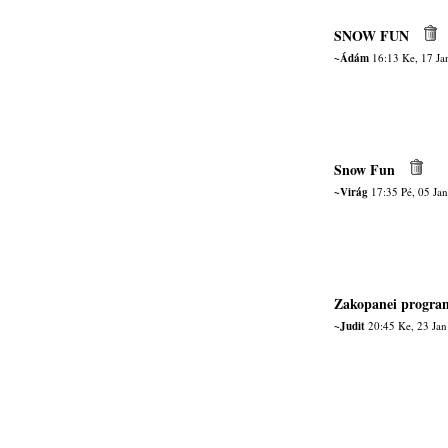
SNOW FUN
~Ádám
16:13 Ke, 17 Ja
Snow Fun
~Virág
17:35 Pé, 05 Ja
Zakopanei program
~Judit
20:45 Ke, 23 Jan