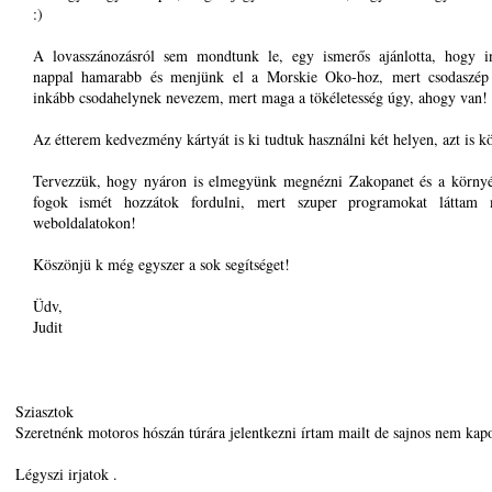
:)
A lovasszánozásról sem mondtunk le, egy ismerős ajánlotta, hogy i
nappal hamarabb és menjünk el a Morskie Oko-hoz, mert csodaszép
inkább csodahelynek nevezem, mert maga a tökéletesség úgy, ahogy van!
Az étterem kedvezmény kártyát is ki tudtuk használni két helyen, azt is k
Tervezzük, hogy nyáron is elmegyünk megnézni Zakopanet és a környék
fogok ismét hozzátok fordulni, mert szuper programokat láttam
weboldalatokon!
Köszönjü k még egyszer a sok segítséget!
Üdv,
Judit
Sziasztok
Szeretnénk motoros hószán túrára jelentkezni írtam mailt de sajnos nem kapo
Légyszi irjatok .