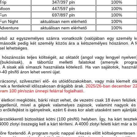
rip
347/397 pln
100%
Moon
447/597 pln
100%
Fun
697/897 pln
100%
Fun Night
aktuálisan nem elérhető
100%
Adventure
aktuálisan nem elérhető
100%
első az egyszemélyes szánra vonatkozik (valójában egy személy k
második pedig két személy közös ára a kétszemélyes hószánon. A f
sel lehetséges
.
 hószánozás teljes költségét, az oktatót (angol vagy lengyel nyelven
t (bukósisak), a tábortűz melletti falatokat (amenyik prog
k. A sisak alá símaszk használata kötelező. Ha van sajátotok, használh
40 pln/fő áron lehet venni újat.
csonyi, szilveszteri elő- és utóidőszakokban, vagy más kiemelt d
tnek a fentieknél időszakosan drágább árak.
2025/26-ban december 22
ram 100 pln/szán ünnepi felárral foglalható
.
életkori megkötés, bárki részt vehet, de vezetni csak 18 éven felüliek
üggetlenül, mivel a gépek valamelyes zajosok, valamint nagyok és
erőkifejtést is igényelnek, ezért 6 éves kor alatt utasként sem ajánlják
árcsökkentő biztosítást kötni (100 pln/fő) helyben. Így, ha kárt teszt
 zlotyi összegig kell a kárt téríteni. A 4000 zlotyi feletti kárt már a bizt
j előre fizetendő. A program nyolc nappal érkezés előtt költségmentese