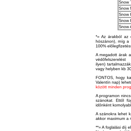
Snow T
Snow 
Snow 
Snow 
Snow 
*= Az árakból az 
hószánon), míg a 
100% előlegfizetés
​A megadott árak a
védőfelszerelés
ilyen) tartalmazzá
vagy helyben kb 30-
FONTOS, hogy kará
Valentín nap) lehe
között minden prog
A programon nincs 
szánokat. Ettől f
időnként komolyabb 
A szánokra lehet k
akkor maximum a 4000
**= A foglalási dí