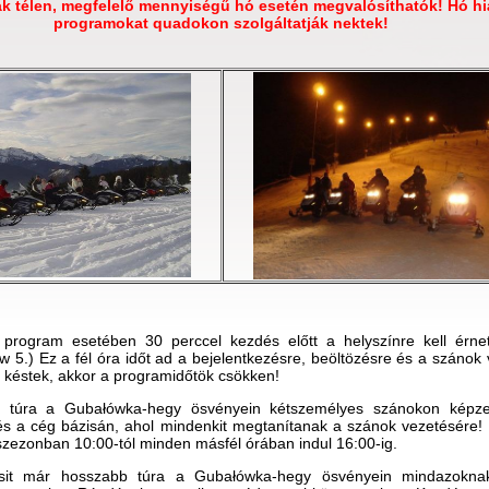
k télen, megfelelő mennyiségű hó esetén megvalósíthatók! Hó h
programokat quadokon szolgáltatják nektek!
rogram esetében 30 perccel kezdés előtt a helyszínre kell érnet
ów 5.) Ez a fél óra időt ad a bejelentkezésre, beöltözésre és a szánok
késtek, akkor a programidőtök csökken!
d túra a Gubałówka-hegy ösvényein kétszemélyes szánokon képzett
s a cég bázisán, ahol mindenkit megtanítanak a szánok vezetésére! 
szezonban 10:00-tól minden másfél órában indul 16:00-ig.
csit már hosszabb túra a Gubałówka-hegy ösvényein mindazokna