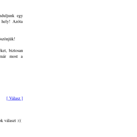
nduljunk egy
 hely! Azóta
öszönjük!
et, biztosan
 már most a
[ Válasz ]
k választ :((