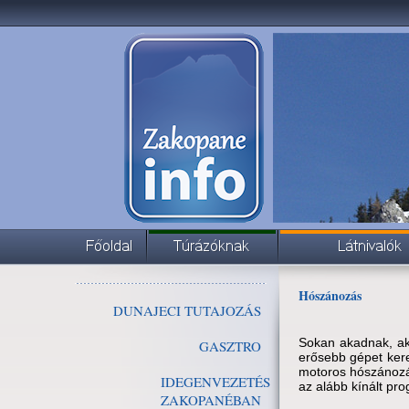
Hószánozás
DUNAJECI TUTAJOZÁS
Sokan akadnak, aki
GASZTRO
erősebb gépet kere
motoros hószánozás
IDEGENVEZETÉS
az alább kínált pr
ZAKOPANÉBAN