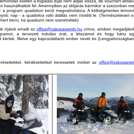
lemondás esetén a foglalási díjat nem adják vissza, de vouchert állítan
n használhattok fel. Amennyiben az időjárás bármikor a szezonban mel
or a program quadokon kerül megvalósításra. A költségmentes lemond
nyolc nap - a quadokra való átállás nem rövidíti le. (Természetesen e
hert kérni, ha quadozni nem szeretnétek).
ük írjatok emailt az
office@zakopaneinfo.hu
címre, amiben megadjátok
rogramot, a tervezett indulási órát, a létszámot és hogy hány e
 kértek. Illetve egy kapcsolattartó ember nevét és (Lengyelországban 
réseitekkel, kérdéseitekkel keressetek minket az
office@zakopanei