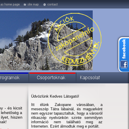
Üdvözlünk Kedves Látogató!
Itt élünk Zakopane városában, a
 - és kicsit
meseszép Tátra lábainál, és magyarként
 lehetőség a
nem egyszer tapasztaltuk, hogy a városról
lyet, hiszen
ritkaszép nyelvünkön szinte semmilyen
nak!
információ nem található meg az
Interneten. Ezért álmodtuk meg e portált.