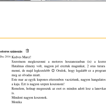
otoros szánozás
 Dec 2016
Kedves Marci!
Szeretnem megkoszonni a motoros hoszanozasban (is) a kozre
Hatalmas elmeny volt, nagyon jol ereztuk magunkat, 2 oras turara 
menni, de majd legkozelebb 😊 Orulok, hogy legalabb ez a program
meg az olvadas miatt.
Este mar az egyik kuponos etteremben vacsiztunk, nagyon hangulatos v
a kaja. Ezt is nagyon szepen koszonom!
Remelem, holnap megusszuk az esot es minden adott lesz a lanovka
is.
Mindent nagyon koszonok.
Monika