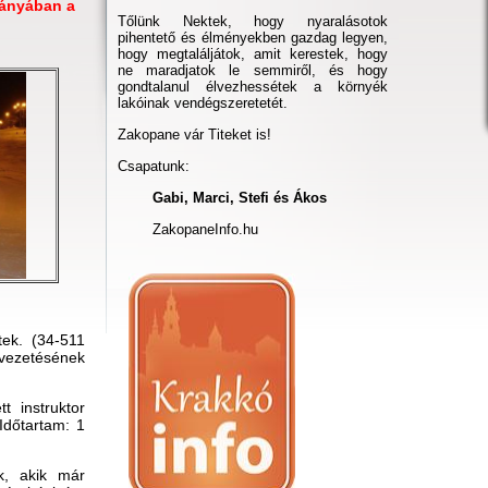
iányában a
Tőlünk Nektek, hogy nyaralásotok
pihentető és élményekben gazdag legyen,
hogy megtaláljátok, amit kerestek, hogy
ne maradjatok le semmiről, és hogy
gondtalanul élvezhessétek a környék
lakóinak vendégszeretetét.
Zakopane vár Titeket is!
Csapatunk:
Gabi, Marci, Stefi és Ákos
ZakopaneInfo.hu
ek. (34-511
 vezetésének
 instruktor
Időtartam: 1
k, akik már