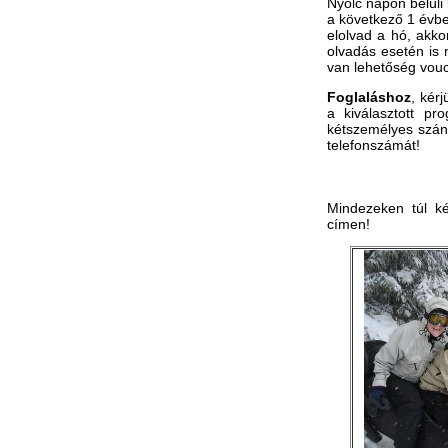
Nyolc napon belüli 
a következő 1 évbe
elolvad a hó, akk
olvadás esetén is 
van lehetőség vouc
Foglaláshoz
, kérj
a kiválasztott p
kétszemélyes szánt
telefonszámát!
Mindezeken túl ké
címen!