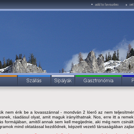
k nem érik be a lovasszánnal - mondván 2 lóerő az nem teljesítmény
snek, ráadásul olyat, amit maguk irányíthatnak. Nos, erre itt a remek
 formájában, amitől annak sem kell megijednie, aki még nem csinált i
ogramok mind oktatással kezdődnek, képzett vezető társaságában zajla