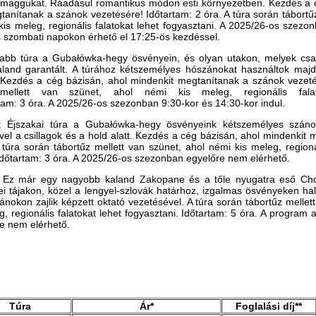
k maggukat. Ráadásul romantikus módon esti környezetben.
Kezdés a 
tanítanak a szánok vezetésére! Időtartam: 2 óra. A túra során tábortűz
kis meleg, regionális falatokat lehet fogyasztani. A 2025/26-os szezo
és szombati napokon érhető el 17:25-ös kezdéssel.
abb túra a Gubałówka-hegy ösvényein, és olyan utakon, melyek cs
aland garantált. A túrához kétszemélyes hószánokat használtok majd
. Kezdés a cég bázisán, ahol mindenkit megtanítanak a szánok vezeté
mellett van szünet, ahol némi kis meleg, regionális falat
rtam: 3 óra. A 2025/26-os szezonban 9:30-kor és 14:30-kor indul.
: Éjszakai túra a Gubałówka-hegy ösvényeink kétszemélyes száno
ével a csillagok és a hold alatt. Kezdés a cég bázisán, ahol mindenkit
 túra során tábortűz mellett van szünet, ahol némi kis meleg, regionál
dőtartam: 3 óra. A 2025/26-os szezonban
egyelőre nem elérhető
.
: Ez már egy nagyobb kaland Zakopane és a tőle nyugatra eső Cho
ei tájakon, közel a lengyel-szlovák határhoz, izgalmas ösvényeken hal
nokon zajlik képzett oktató vezetésével.
A túra során tábortűz mellet
, regionális falatokat lehet fogyasztani.
Időtartam: 5 óra. A program 
e nem elérhető.
Túra
Ár*
Foglalási díj**