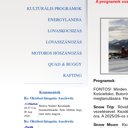
A programok csa
KULTÚRÁLIS PROGRAMOK
ENERGYLANDIA
LOVASKOCSIZÁS
LOVASSZÁNOZÁS
MOTOROS HÓSZÁNOZÁS
QUAD & BUGGY
RAFTING
Programok
:
FONTOS! Minden p
Kommentek
Kościelisko, Butor
Re: Októberi látogatás Auschwitz
megtanulására. Ha 
~CsMarton
Kedves Noémi! Köszönjük
Snow Trip
: Rövi
20:37 Csü,
hozzászólásaidat. Nem véletlen, hogy
vezetésével. Kezdé
06 Aug
nem tudsz magyar...
2026
óra. A 2025/26-os 
Re: Októberi látogatás Auschwitz
Snow Moon
: Ki
~Poczik