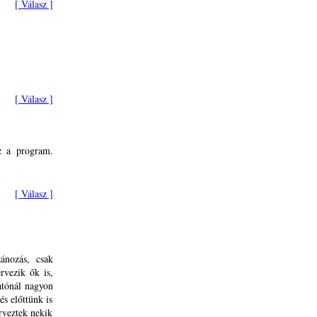
[ Válasz ]
[ Válasz ]
z a program.
[ Válasz ]
ánozás, csak
rvezik ők is,
atónál nagyon
s előttünk is
rveztek nekik