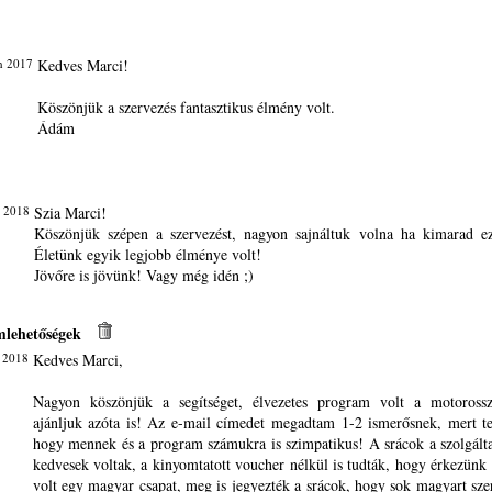
n 2017
Kedves Marci!
Köszönjük a szervezés fantasztikus élmény volt.
Ádám
n 2018
Szia Marci!
Köszönjük szépen a szervezést, nagyon sajnáltuk volna ha kimarad e
Életünk egyik legjobb élménye volt!
Jövőre is jövünk! Vagy még idén ;)
lehetőségek
 2018
Kedves Marci,
Nagyon köszönjük a segítséget, élvezetes program volt a motorossz
ajánljuk azóta is! Az e-mail címedet megadtam 1-2 ismerősnek, mert te
hogy mennek és a program számukra is szimpatikus! A srácok a szolgált
kedvesek voltak, a kinyomtatott voucher nélkül is tudták, hogy érkezünk é
volt egy magyar csapat, meg is jegyezték a srácok, hogy sok magyart sze