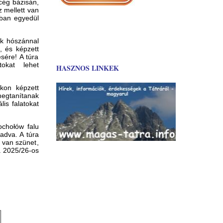
cég bázisán,
 mellett van
nban egyedül
ak hószánnal
, és képzett
sére! A túra
okat lehet
HASZNOS LINKEK
kon képzett
 megtanítanak
is falatokat
chołów falu
adva. A túra
t van szünet,
a 2025/26-os