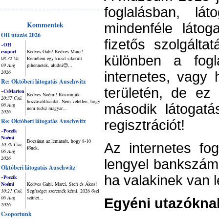
foglalásban, lá
Kommentek
mindenféle látog
OH utazás 2026
fizetős szolgálta
~OH
csoport
Kedves Gabi! Kedves Marci!
különben a fogla
08:32 Va,
Remélem egy kicsit sikerült
09 Aug
pihennetek, aludni😊...
2026
internetes, vagy
Re: Októberi látogatás Auschwitz
területén, de ez
~CsMarton
Kedves Noémi! Köszönjük
20:37 Csü,
hozzászólásaidat. Nem véletlen, hogy
06 Aug
második látogat
nem tudsz magyar...
2026
Re: Októberi látogatás Auschwitz
regisztrációt!
~Poczik
Noémi
Bocsánat az lemaradt, hogy 8-10
Az internetes fog
10:30 Csü,
főnek.
06 Aug
2026
lengyel bankszáml
Októberi látogatás Auschwitz
ha valakinek van 
~Poczik
Noémi
Kedves Gabi, Marci, Stefi és Ákos!
10:21 Csü,
Segítséget szeretnék kérni, 2026 őszi
06 Aug
szünet...
Egyéni utazókna
2026
Csoportunk