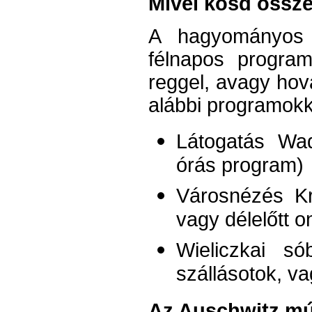
Mivel kösd össze
A hagyományos 
félnapos program
reggel, avagy hov
alábbi programokk
Látogatás Wa
órás program)
Városnézés Kr
vagy délelőtt o
Wieliczkai s
szállásotok, va
Az Auschwitz mú