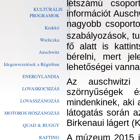
létszámú csopor
KULTÚRÁLIS
információt Ausch
PROGRAMOK
nagyobb csoporto
Krakkó
szabályozások, tu
Wieliczka
fő alatt is katti
Auschwitz
bérelni, mert j
Idegenvezetések a Régióban
lehetőségei vannak
ENERGYLANDIA
Az auschwitzi h
LOVASKOCSIZÁS
szörnyűségek é
mindenkinek, aki 
LOVASSZÁNOZÁS
látogatás során a
MOTOROS HÓSZÁNOZÁS
Birkenaui lágert (K
QUAD & BUGGY
A múzeum 2015 jan
RAFTING