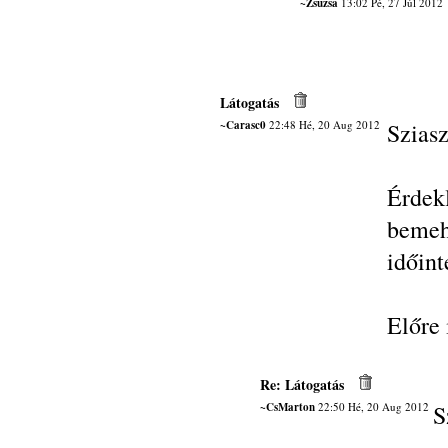
~Zsuzsa
13:02 Pé, 27 Júl 2012
Látogatás
~Carasc0
22:48 Hé, 20 Aug 2012
Sziasz
Érdek
beme
időint
Előre
Re: Látogatás
~CsMarton
22:50 Hé, 20 Aug 2012
S