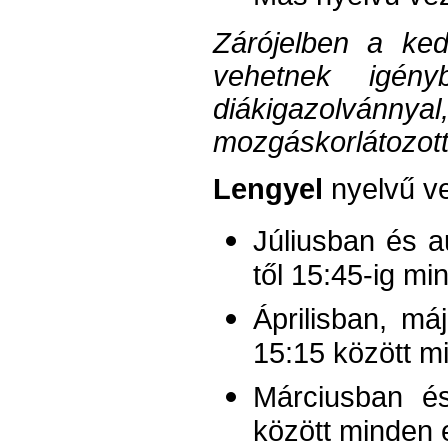
Zárójelben a ke
vehetnek igény
diákigazolvánnyal
mozgáskorlátozott
Lengyel
nyelvű ve
Júliusban és a
től 15:45-ig m
Áprilisban, m
15:15 között m
Márciusban és
között minden 