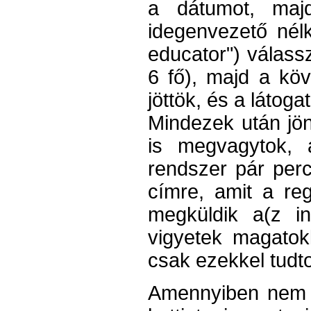
a dátumot, majd
idegenvezető nélkü
educator") válass
6 fő), majd a kö
jöttök, és a látogat
Mindezek után jön
is megvagytok, 
rendszer pár perc
címre, amit a re
megküldik a(z i
vigyetek magatok
csak ezekkel tudto
​​Amennyiben nem 