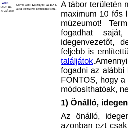
A tábor területén
~Zsolt
Kedves Gabi! Köszönjük! Az IFA-t,
09:27 Hé,
végül többszörös kérdésünkre sem...
13 Júl 2026
maximum 10 fős lá
múzeumot! Term
fogadhat saját
idegenvezetőt, 
feljebb is említet
találjátok
.
Amennyi
fogadni az alábbi
FONTOS, hogy a le
módosíthatóak, ne
1) Önálló, idege
Az önálló, idegen
azonban ezt csak 