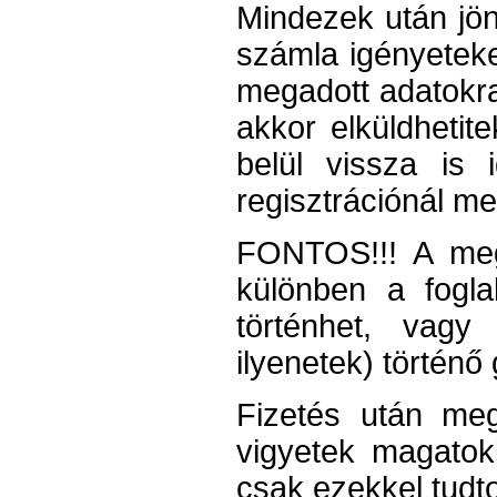
Mindezek után jön 
számla igényeteket 
megadott adatokra 
akkor elküldhetit
belül vissza is
regisztrációnál m
FONTOS!!! A megr
különben a foglal
történhet, vag
ilyenetek) történő 
Fizetés után me
vigyetek magatok
csak ezekkel tudt