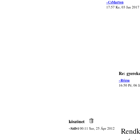
~CsMarton
17:57 Ke, 03 Jan 2017
Re: gyerek
~Rózsa
16:50 Pé, 06 
köszönet
~Szilvi
00:11 Sze, 25 Ápr 2012
Rendkí