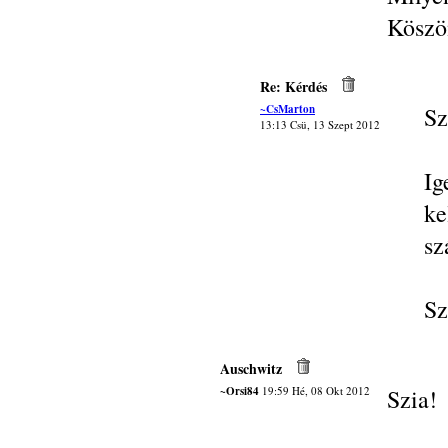
Köszö
Re: Kérdés
~CsMarton
Sz
13:13 Csü, 13 Szept 2012
Ig
ke
sz
Sz
Auschwitz
~Orsi84
19:59 Hé, 08 Okt 2012
Szia!