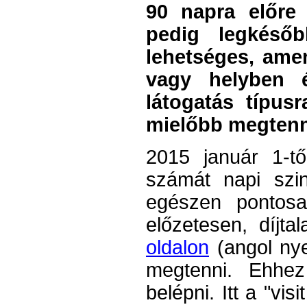
90 napra előre 
pedig legkéső
lehetséges, ame
vagy helyben 
látogatás típus
mielőbb megtenni
2015 január 1-tő
számát napi szi
egészen pontos
előzetesen, díjtal
oldalon
(angol nye
megtenni. Ehhez 
belépni. Itt a "vis