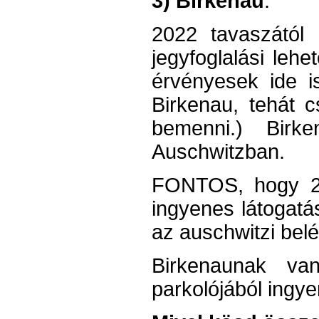
3) Birkenau
:
2022 tavaszától 
jegyfoglalási leh
érvényesek ide i
Birkenau, tehát c
bemenni.) Birk
Auschwitzban.
FONTOS, hogy 20
ingyenes látogatás
az auschwitzi belé
Birkenaunak va
parkolójából ingye