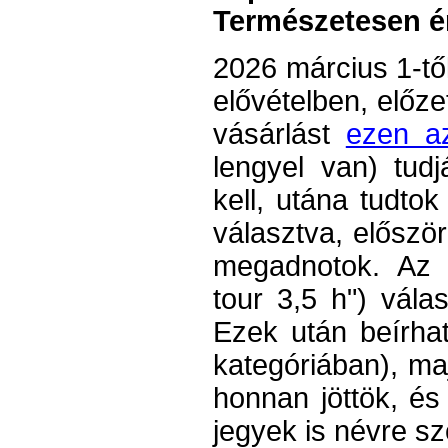
Természetesen ér
2026 március 1-tő
elővételben, előze
vásárlást
ezen az
lengyel van) tudj
kell, utána tudtok 
választva, először
megadnotok. Az i
tour 3,5 h") vála
Ezek után beírhat
kategóriában), ma
honnan jöttök
, és
jegyek is névre sz