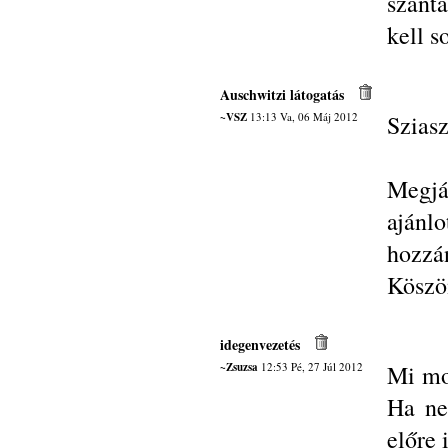
szánta
kell s
Auschwitzi látogatás
~VSZ
13:13 Va, 06 Máj 2012
Sziasz
Megjá
ajánlo
hozzán
Köszö
idegenvezetés
~Zsuzsa
12:53 Pé, 27 Júl 2012
Mi mo
Ha ne
előre 