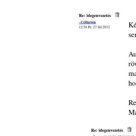
Re: idegenvezetés
~CsMarton
Ké
12:58 Pé, 27 Júl 2012
se
Au
rö
ma
ho
Re
Ma
Re: idegenvezetés