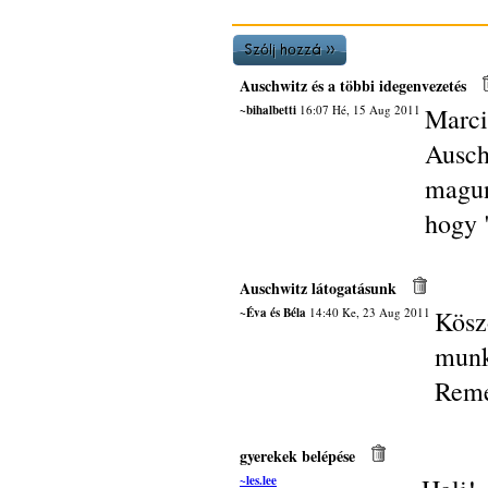
Auschwitz és a többi idegenvezetés
~bihalbetti
16:07 Hé, 15 Aug 2011
Marci
Ausch
magun
hogy 
Auschwitz látogatásunk
~Éva és Béla
14:40 Ke, 23 Aug 2011
Kösz
munk
Remé
gyerekek belépése
~les.lee