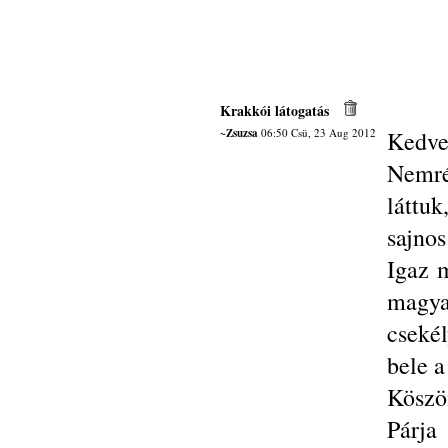
Krakkói látogatás
~Zsuzsa
06:50 Csü, 23 Aug 2012
Kedve
Nemré
láttu
sajno
Igaz m
magya
cseké
bele a
Köszö
Párja