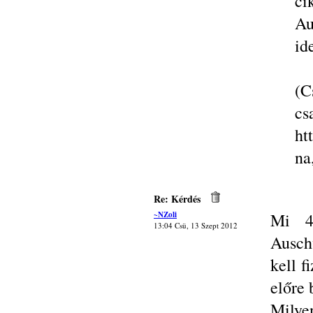
ci
Au
id
(C
cs
ht
na
Re: Kérdés
~NZoli
Mi 4-
13:04 Csü, 13 Szept 2012
Ausch
kell f
előre
Milyen