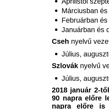
Áprilistól szep
Márciusban és 
Februárban és
Januárban és 
Cseh
nyelvű vezet
Július, auguszt
Szlovák
nyelvű ve
Július, auguszt
2018 január 2-tő
90 napra előre l
napra előre is