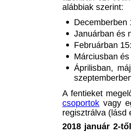
alábbiak szerint:
Decemberben 1
Januárban és 
Februárban 15
Márciusban és 
Áprilisban, má
szeptemberben
A fentieket mege
csoportok
vagy eg
regisztrálva (lásd
2018 január 2-tő