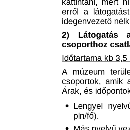
kattintani, mert 
erről a látogatás
idegenvezető nélkü
2) Látogatás a
csoporthoz csat
Időtartama kb 3,5 
A múzeum terüle
csoportok, amik 
Árak, és időpontok
Lengyel nyelv
pln/fő).
Más nyelvű veze