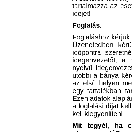
tartalmazza az ese
idejét!
Foglalás
:
Foglaláshoz kérjük 
Üzenetedben kér
időpontra szeretn
idegenvezetőt, a 
nyelvű idegenvezet
utóbbi a bánya ké
az első helyen megj
egy tartalékban tar
Ezen adatok alapján
a foglalási díjat ke
kell kiegyenlíteni.
Mit tegyél, ha 