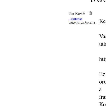
Re: Kérdés
~CsMarton
Ke
23:29 Ke, 22 Ápr 2014
Va
tal
htt
Ez
oro
a 
ír
Ko