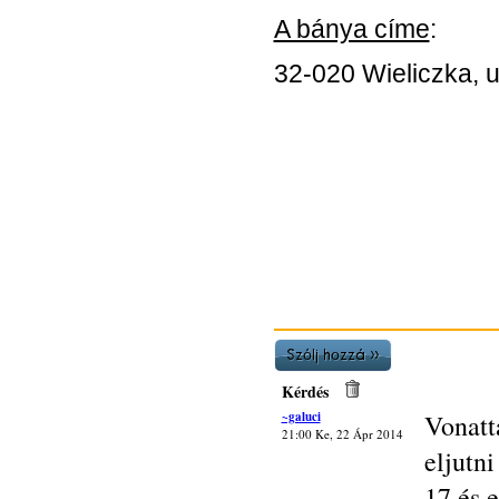
A bánya címe
:
32-020 Wieliczka, u
Kérdés
~galuci
Vonatt
21:00 Ke, 22 Ápr 2014
eljutn
17 és 