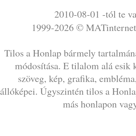
2010-08-01 -tól te v
1999-2026 ©
MATinterne
Tilos a Honlap bármely tartalmána
módosítása. E tilalom alá esik
szöveg, kép, grafika, embléma
állóképei. Úgyszintén tilos a Honl
más honlapon vagy