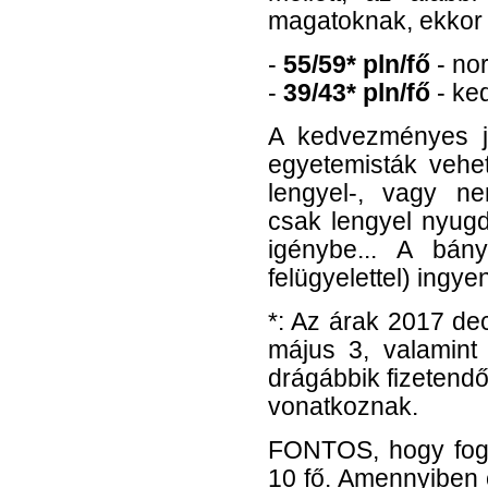
magatoknak, ekkor t
-
55/59* pln/fő
- no
-
39/43* pln/fő
- ke
A kedvezményes j
egyetemisták vehe
lengyel-, vagy ne
csak lengyel nyugd
igénybe... A bán
felügyelettel) ingye
*: Az árak 2017 de
május 3, valamint
drágábbik fizetend
vonatkoznak.
FONTOS, hogy fogl
10 fő. Amennyiben 