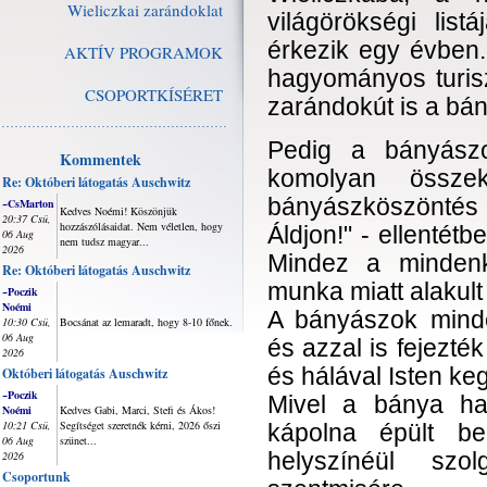
Wieliczkai zarándoklat
világörökségi list
érkezik egy évben
AKTÍV PROGRAMOK
hagyományos turiszt
CSOPORTKÍSÉRET
zarándokút is a bá
Pedig a bányászo
Kommentek
komolyan összek
Re: Októberi látogatás Auschwitz
bányászköszöntés i
~CsMarton
Kedves Noémi! Köszönjük
20:37 Csü,
hozzászólásaidat. Nem véletlen, hogy
Áldjon!" - ellentét
06 Aug
nem tudsz magyar...
2026
Mindez a minden
Re: Októberi látogatás Auschwitz
munka miatt alakult 
~Poczik
Noémi
A bányászok minde
10:30 Csü,
Bocsánat az lemaradt, hogy 8-10 főnek.
06 Aug
és azzal is fejezté
2026
és hálával Isten ke
Októberi látogatás Auschwitz
~Poczik
Mivel a bánya hat
Noémi
Kedves Gabi, Marci, Stefi és Ákos!
10:21 Csü,
Segítséget szeretnék kérni, 2026 őszi
kápolna épült b
06 Aug
szünet...
2026
helyszínéül szo
Csoportunk