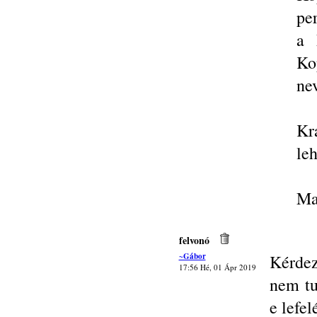
pe
a 
Ko
ne
Kr
leh
Ma
felvonó
~Gábor
Kérdez
17:56 Hé, 01 Ápr 2019
nem tu
e lefe