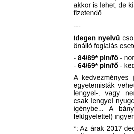
akkor is lehet, de 
fizetendő.
---
Idegen nyelvű
csop
önálló foglalás eset
-
84/89* pln/fő
- no
-
64/69* pln/fő
- ke
A kedvezményes j
egyetemisták vehe
lengyel-, vagy ne
csak lengyel nyugd
igénybe... A bán
felügyelettel) ingye
*: Az árak 2017 de