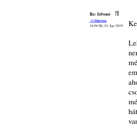
Re: felvonó
~CsMarton
Ke
18:06 Hé, 01 Ápr 2019
Le
ne
mé
em
ah
cs
mé
há
van