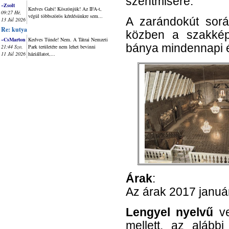
szentmisére.
~Zsolt
Kedves Gabi! Köszönjük! Az IFA-t,
09:27 Hé,
végül többszörös kérdésünkre sem...
A zarándokút sorá
13 Júl 2026
Re: kutya
közben a szakkép
~CsMarton
Kedves Tünde! Nem. A Tátrai Nemzeti
bánya mindennapi él
21:44 Szo,
Park területére nem lehet bevinni
11 Júl 2026
háziállatot,...
Árak
:
Az árak 2017 január
Lengyel nyelvű
ve
mellett, az alább