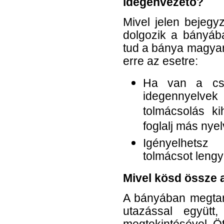
idegenvezető?
Mivel jelen bejegy
dolgozik a bányáb
tud a bánya magyar 
erre az esetre:
Ha van a csop
idegennyelvek 
tolmácsolás ki
foglalj más nye
Igényelhetsz
tolmácsot lengy
Mivel kösd össze a
A bányában megtart
utazással együtt