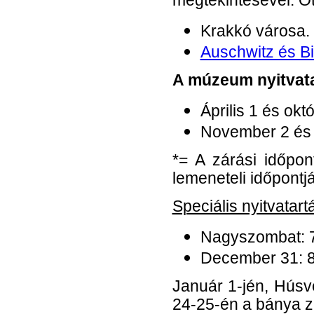
megtekintésével. Öt
Krakkó városa.
Auschwitz és B
A múzeum nyitvata
Április 1 és ok
November 2 és 
*= A zárási időpon
lemeneteli időpontjá
Speciális nyitvatart
Nagyszombat: 7
December 31: 8
Január 1-jén, Hús
24-25-én a bánya zá