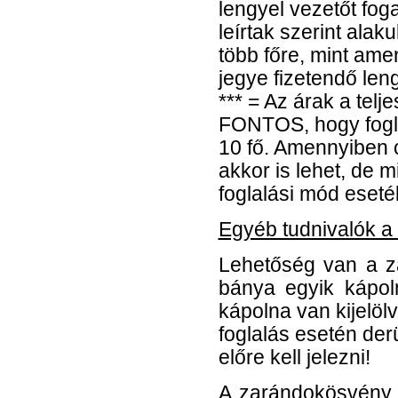
lengyel vezetőt fog
leírtak szerint ala
több főre, mint ame
jegye fizetendő len
*** = Az árak a tel
FONTOS, hogy fogla
10 fő. Amennyiben 
akkor is lehet, de 
foglalási mód eseté
Egyéb tudnivalók a
Lehetőség van a z
bánya egyik kápol
kápolna van kijelöl
foglalás esetén der
előre kell jelezni!
A zarándokösvény 