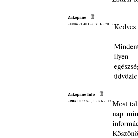
Zakopane
~Erika
21:40 Csü, 31 Jan 2013
Kedves 
Mindent
ilyen
egészség
üdvözle 
Zakopane Info
~Rita
10:33 Sze, 13 Feb 2013
Most tal
nap min
informác
Köszönö