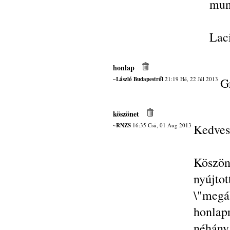
mun
Laci
honlap
~László Budapestről
21:19 Hé, 22 Júl 2013
G
köszönet
~RNZS
16:35 Csü, 01 Aug 2013
Kedves
Köszön
nyújto
\"megá
honlap
néhán