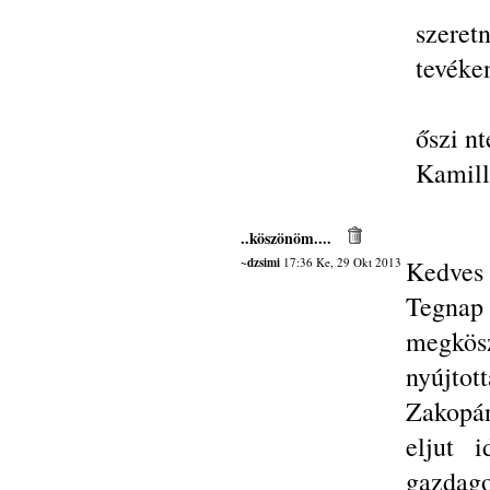
szeret
tevéke
őszi nt
Kamil
..köszönöm....
~dzsimi
17:36 Ke, 29 Okt 2013
Kedves 
Tegnap
megkösz
nyújtott
Zakopán
eljut 
gazdag