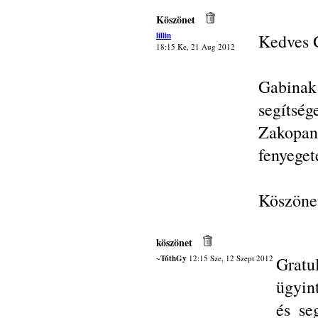
Köszönet
lillin
Kedves 
18:15 Ke, 21 Aug 2012
Gabinak
segítsé
Zakopan
fenyeget
Köszönet
köszönet
~TóthGy
12:15 Sze, 12 Szept 2012
Gratu
ügyin
és se