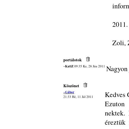
infor
2011.
Zoli,
portálotok
~KatiZ
09:35 Ke, 28 Jún 2011
Nagyon 
Köszönet
~Gábor
Kedves G
21:33 Hé, 11 Júl 2011
Ezuton 
nektek.
éreztük