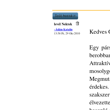
levél Nektek
~Ádám Katalin
Kedves G
13:58 Pé, 29 Okt 2010
Egy párs
berobban
Attrakt
mosolyg
Megmut
érdekes
szaksz
élvezet