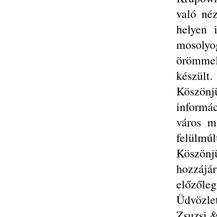
való néz
helyen 
mosoly
örömmel
készült.
Köszönj
informá
város mú
felülmúl
Köszönj
hozzájá
előzőleg
Üdvözlet
Zsuzsi &