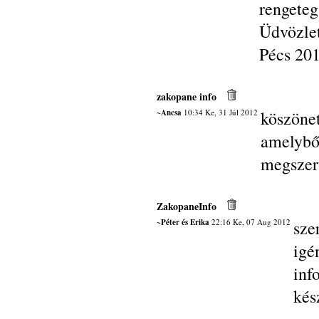
rengeteg
Üdvözlet
Pécs 201
zakopane info
~Ancsa
10:34 Ke, 31 Júl 2012
köszöne
amelybő
megszer
ZakopaneInfo
~Péter és Erika
22:16 Ke, 07 Aug 2012
sze
ig
inf
kés