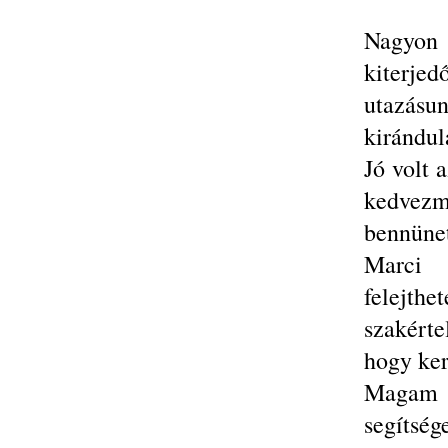
Nagyon
kiterj
utazásu
kirándul
Jó volt a
kedvezm
bennünet
Marci 
felejthe
szakért
hogy ker
Magam é
segítsé