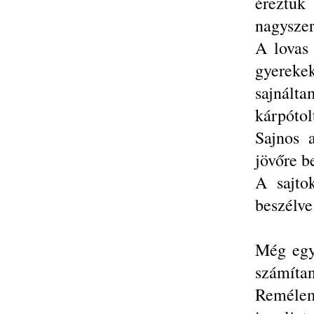
éreztü
nagyszer
A lovas
gyereke
sajnált
kárpótol
Sajnos 
jövőre b
A sajto
beszélv
Még egy
számítan
Remélem 