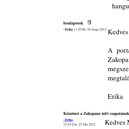
hangul
honlapotok
~Erika
11:20 Pé, 28 Szept 2012
Kedves 
A port
Zakopa
megszer
megtalá
Erika
Köszönet a Zakopane infó csapatána
~Erika
Kedves M
12:54 Csü, 25 Okt 2012