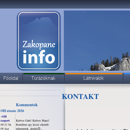
KONTAKT
Kommentek
OH utazás 2026
~OH
csoport
Kedves Gabi! Kedves Marci!
08:32 Va,
Remélem egy kicsit sikerült
09 Aug
pihennetek, aludni😊...