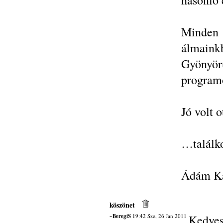
hasonló 
Minden 
álmainkb
Gyönyör
programo
Jó volt o
…találk
Ádám Ka
köszönet
~BeregiS
19:42 Sze, 26 Jan 2011
Kedves