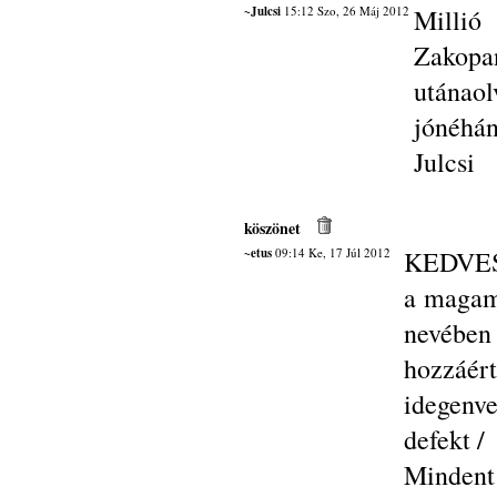
~Julcsi
15:12 Szo, 26 Máj 2012
Millió
Zakop
utánao
jónéhán
Julcsi
köszönet
~etus
09:14 Ke, 17 Júl 2012
KEDVES
a magam 
nevében
hozzáért
idegenv
defekt /
Mindent