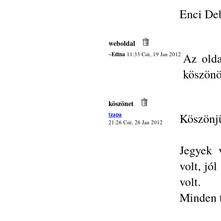
Enci De
weboldal
~Edina
11:33 Csü, 19 Jan 2012
Az olda
köszönö
köszönet
tzapa
Köszönjü
21:26 Csü, 26 Jan 2012
Jegyek 
volt, jó
volt.
Minden 