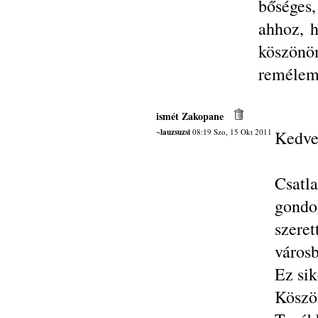
bőséges,
ahhoz, h
köszönö
remélem
ismét Zakopane
~lauzsuzsi
08:19 Szo, 15 Okt 2011
Kedve
Csat
gondo
szere
városb
Ez sik
Köszön