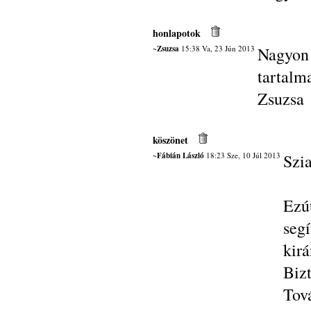
honlapotok
~Zsuzsa
15:38 Va, 23 Jún 2013
Nagyon 
tartalm
Zsuzsa
köszönet
~Fábián László
18:23 Sze, 10 Júl 2013
Szi
Ezú
seg
kirá
Biz
Tov