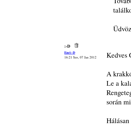
Továb
találk
Üdvözl
:-D
Enci:-D
Kedves 
16:21 Szo, 07 Jan 2012
A krakkó
Le a kal
Rengete
során mi
Hálásan