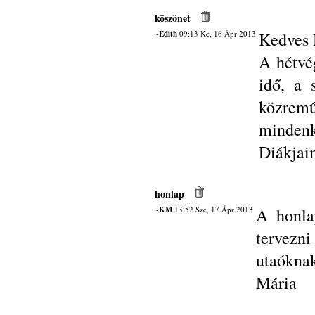
köszönet
~Edith
09:13 Ke, 16 Ápr 2013
Kedves 
A hétvég
idő, a 
közrem
mindenk
Diákjaim
honlap
~KM
13:52 Sze, 17 Ápr 2013
A honla
tervezni
utaóknak
Mária