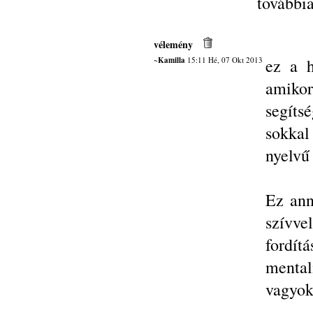
további
vélemény
~Kamilla
15:11 Hé, 07 Okt 2013
ez a h
amiko
segíts
sokka
nyelvű
Ez ann
szívv
fordít
mentali
vagyok