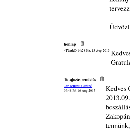
tervezz
Üdvözle
honlap
~TündeD
14:28 Ke, 13 Aug 2013
Kedves
Gratul
Tutajozás rendelés
~dr Beliczai Gézáné
Kedves 
09:48 Pé, 16 Aug 2013
2013.0
beszáll
Zakopán
tennünk,