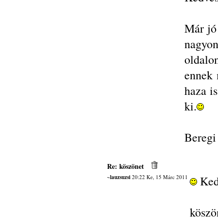
Már jó
nagyon
oldalo
ennek 
haza i
ki.
Beregi
Re: köszönet
~lauzsuzsi
20:22 Ke, 15 Márc 2011
Ked
kösz