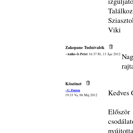
izgulja
Találkoz
Sziaszto
Viki
Zakopane Tudnivalók
~Aniko és Peter
16:37 Pé, 13 Ápr 2012
Nag
rajt
Köszönet
~G.Zsuzsa
Kedves G
19:33 Va, 06 Máj 2012
Először
csodála
nyújtott