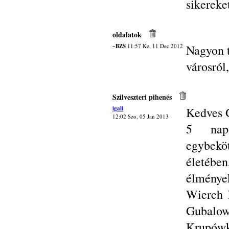
sikereke
oldalatok
~BZS
11:57 Ke, 11 Dec 2012
Nagyon t
városról
Szilveszteri pihenés
igali
Kedves 
12:02 Szo, 05 Jan 2013
5 napo
egybek
életéb
élménye
Wierch 
Gubalowk
Krupówk