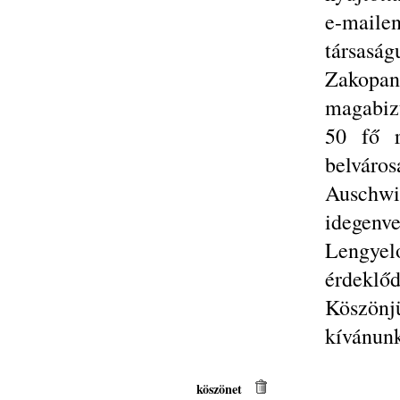
e-mail
társasá
Zakopan
magabizt
50 fő r
belvár
Auschw
idegenv
Lengyel
érdeklő
Köszönj
kívánun
köszönet