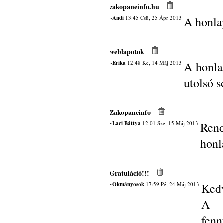
zakopaneinfo.hu
~Andi
13:45 Csü, 25 Ápr 2013
A honla
weblapotok
~Erika
12:48 Ke, 14 Máj 2013
A honla
utolsó 
Zakopaneinfo
~Laci Báttya
12:01 Sze, 15 Máj 2013
Rend
honl
Gratuláció!!!
~Okmányosok
17:59 Pé, 24 Máj 2013
Kedv
A h
fen