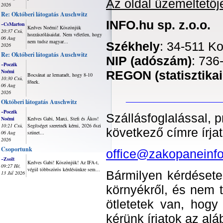
Az oldal üzemeltetőj
2026
Re: Októberi látogatás Auschwitz
INFO.hu sp. z.o.o.
~CsMarton
Kedves Noémi! Köszönjük
20:37 Csü,
hozzászólásaidat. Nem véletlen, hogy
06 Aug
nem tudsz magyar...
Székhely
: 34-511 Ko
2026
Re: Októberi látogatás Auschwitz
NIP (adószám)
: 736
~Poczik
Noémi
REGON (statisztikai
Bocsánat az lemaradt, hogy 8-10
10:30 Csü,
főnek.
06 Aug
2026
_____________
Októberi látogatás Auschwitz
~Poczik
Szállásfoglalással,
Noémi
Kedves Gabi, Marci, Stefi és Ákos!
10:21 Csü,
Segítséget szeretnék kérni, 2026 őszi
következő címre írjat
06 Aug
szünet...
2026
Csoportunk
office@zakopaneinfo
~Zsolt
Kedves Gabi! Köszönjük! Az IFA-t,
09:27 Hé,
végül többszörös kérdésünkre sem...
Bármilyen kérdésete
13 Júl 2026
környékről, és nem t
ötletetek van, hogy
kérünk írjatok az alá