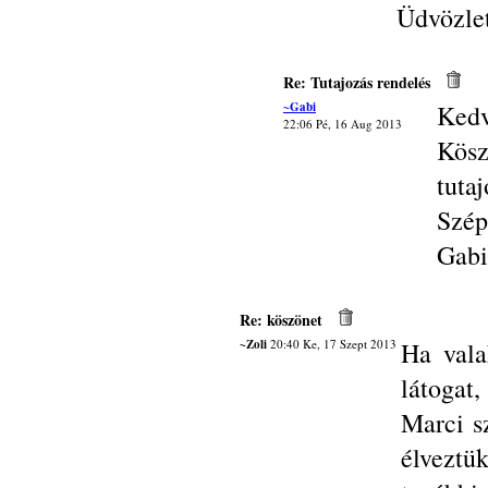
Üdvözlet
Re: Tutajozás rendelés
~Gabi
Kedv
22:06 Pé, 16 Aug 2013
Kösz
tuta
Szép
Gabi
Re: köszönet
~Zoli
20:40 Ke, 17 Szept 2013
Ha vala
látogat
Marci s
élveztü