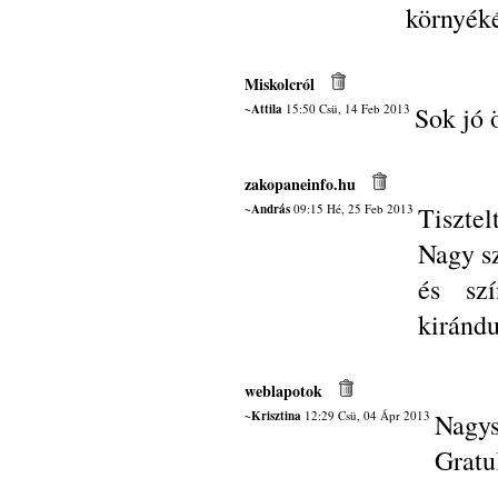
környék
Miskolcról
~Attila
15:50 Csü, 14 Feb 2013
Sok jó 
zakopaneinfo.hu
~András
09:15 Hé, 25 Feb 2013
Tisztel
Nagy sz
és szí
kiránd
weblapotok
~Krisztina
12:29 Csü, 04 Ápr 2013
Nagy
Gratu