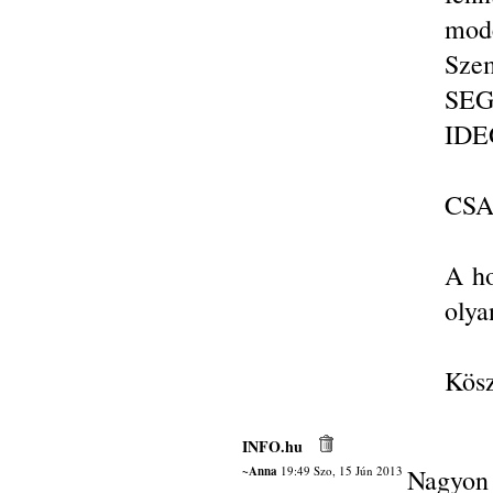
mode
Sz
SE
IDE
CSA
A ho
olya
Kösz
INFO.hu
~Anna
19:49 Szo, 15 Jún 2013
Nagyon j