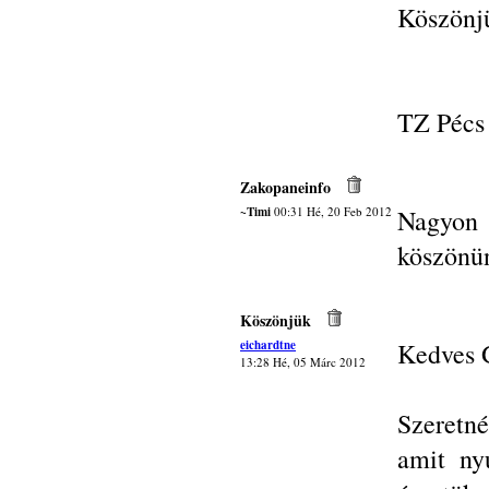
Köszönj
TZ Pécs
Zakopaneinfo
~Timi
00:31 Hé, 20 Feb 2012
Nagyon 
köszönün
Köszönjük
eichardtne
Kedves G
13:28 Hé, 05 Márc 2012
Szeretn
amit ny