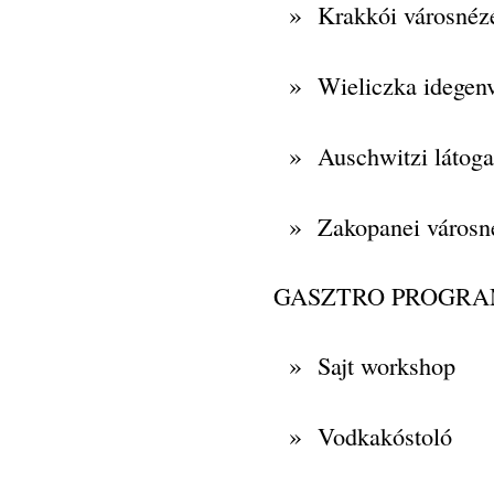
»
Krakkói városnéz
»
Wieliczka idegen
»
Auschwitzi látoga
»
Zakopanei városn
GASZTRO PROGR
»
Sajt workshop
»
Vodkakóstoló