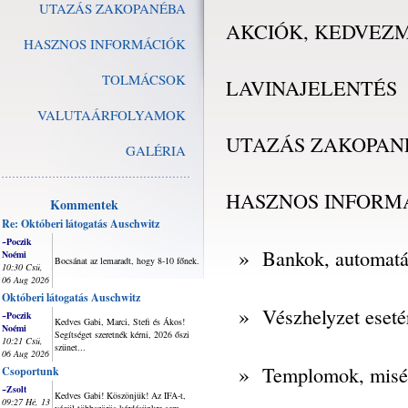
UTAZÁS ZAKOPANÉBA
AKCIÓK, KEDVEZ
HASZNOS INFORMÁCIÓK
TOLMÁCSOK
LAVINAJELENTÉS
VALUTAÁRFOLYAMOK
UTAZÁS ZAKOPAN
GALÉRIA
HASZNOS INFORM
Kommentek
Re: Októberi látogatás Auschwitz
~Poczik
»
Bankok, automat
Noémi
Bocsánat az lemaradt, hogy 8-10 főnek.
10:30 Csü,
06 Aug 2026
Októberi látogatás Auschwitz
»
Vészhelyzet eseté
~Poczik
Kedves Gabi, Marci, Stefi és Ákos!
Noémi
Segítséget szeretnék kérni, 2026 őszi
10:21 Csü,
szünet...
06 Aug 2026
»
Templomok, misé
Csoportunk
~Zsolt
Kedves Gabi! Köszönjük! Az IFA-t,
09:27 Hé, 13