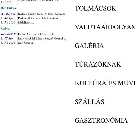
végül többszörös kérdésünkre sem...
Júl 2026
TOLMÁCSOK
Re: kutya
~CsMarton
Kedves Tünde! Nem. A Tátrai Nemzeti
21:44 Szo,
Park területére nem lehet bevinni
11 Júl 2026
háziállatot,...
VALUTAÁRFOLYA
kutya
~schalk1122
Helló! Az lenne a kérdésem,h
21:17 Szo,
lanovkával fel jöhet a kutya? Mennyi az
11 Júl 2026
ára? Köszi a...
GALÉRIA
TÚRÁZÓKNAK
KULTÚRA ÉS MŰV
SZÁLLÁS
GASZTRONÓMIA