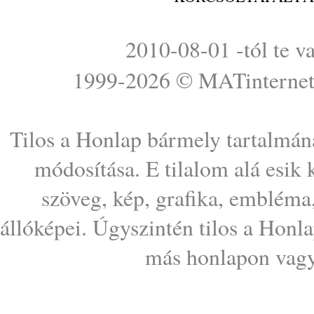
2010-08-01 -tól te v
1999-2026 ©
MATinterne
Tilos a Honlap bármely tartalmána
módosítása. E tilalom alá esik
szöveg, kép, grafika, embléma
állóképei. Úgyszintén tilos a Honl
más honlapon vagy