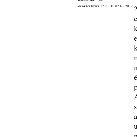
~Kovács Erika
12:20 Hé, 02 Jan 2012
e
i
p
s
a
u
m