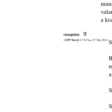
munk
vala
a ki
visszajelzés
~OTP Travel
17:54 Sze, 07 Máj 2014
S
B
m
a
S
S