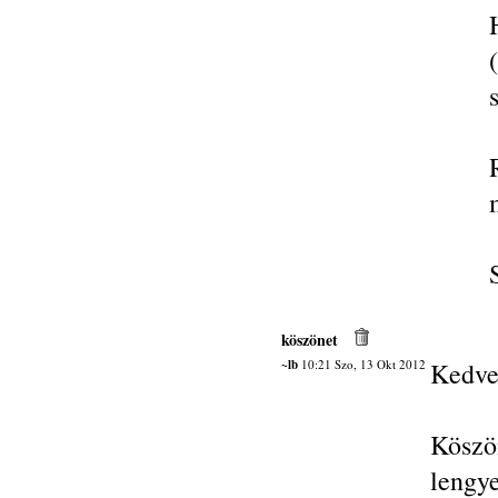
köszönet
~lb
10:21 Szo, 13 Okt 2012
Kedve
Kösz
lengy