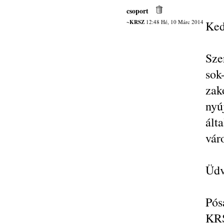
csoport
~KRSZ
12:48 Hé, 10 Márc 2014
Ked
Sze
sok
zak
nyú
ált
vár
Üdv
Pós
KRS