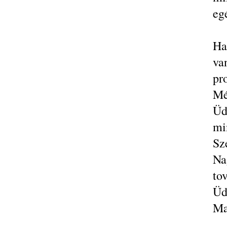
eg
Ha
va
pr
Mé
Üd
mi
Sz
Na
to
Üd
Ma