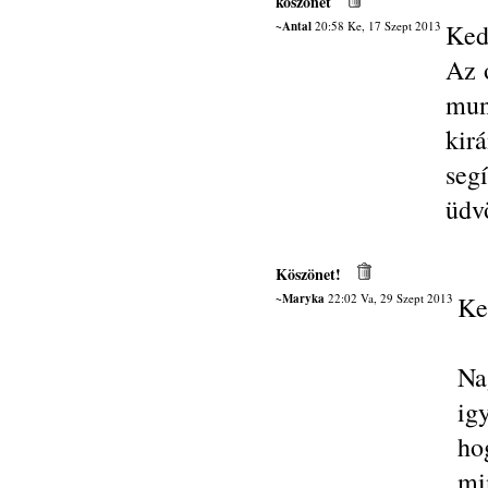
köszönet
~Antal
20:58 Ke, 17 Szept 2013
Ked
Az 
mun
kir
seg
üdvö
Köszönet!
~Maryka
22:02 Va, 29 Szept 2013
Ke
Na
ig
ho
mi