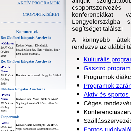
állítjuk szolgálat
AKTÍV PROGRAMOK
csoportszervezés
CSOPORTKÍSÉRET
konferenciákat 
Lengyelországba s
segítséget találsz!
Kommentek
Re: Októberi látogatás Auschwitz
A könnyebb átteki
~CsMarton
Kedves Noémi! Köszönjük
rendezve az alábbi t
20:37 Csü,
hozzászólásaidat. Nem véletlen, hogy
06 Aug
nem tudsz magyar...
2026
Kulturális progr
Re: Októberi látogatás Auschwitz
Gasztro program
~Poczik
Noémi
10:30 Csü,
Bocsánat az lemaradt, hogy 8-10 főnek.
Programok diákc
06 Aug
2026
Programok zará
Októberi látogatás Auschwitz
Aktív és sportos
~Poczik
Noémi
Kedves Gabi, Marci, Stefi és Ákos!
Céges rendezvén
10:21 Csü,
Segítséget szeretnék kérni, 2026 őszi
06 Aug
szünet...
Konferenciaszer
2026
Csoportunk
Szállásszervezé
~Zsolt
Kedves Gabi! Köszönjük! Az IFA-t,
09:27 Hé,
Fontos tudnival
végül többszörös kérdésünkre sem...
13 Júl 2026