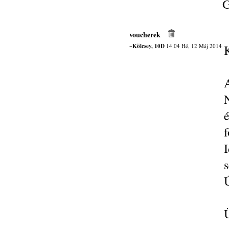
G
voucherek
~Kölcsey, 10D
14:04 Hé, 12 Máj 2014
A
f
s
Ú
Ü