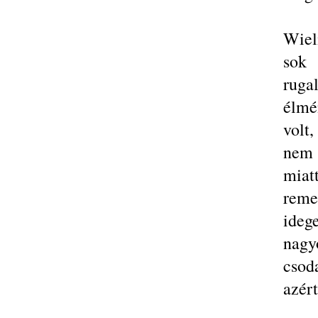
Wiel
sok 
ruga
élmé
volt,
nem 
miat
rem
ideg
nagy
csod
azér