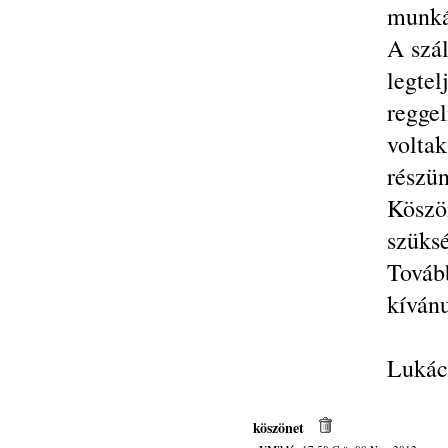
munkáj
A szá
legte
regge
voltak
részün
Köszö
szüksé
Továb
kíván
Lukács
köszönet