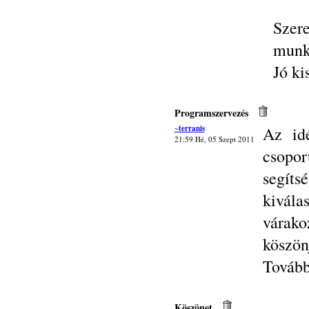
Sze
munk
Jó ki
Programszervezés
~terranis
Az id
21:59 Hé, 05 Szept 2011
csopo
segíts
kivála
várako
köszön
Tovább
Köszönet