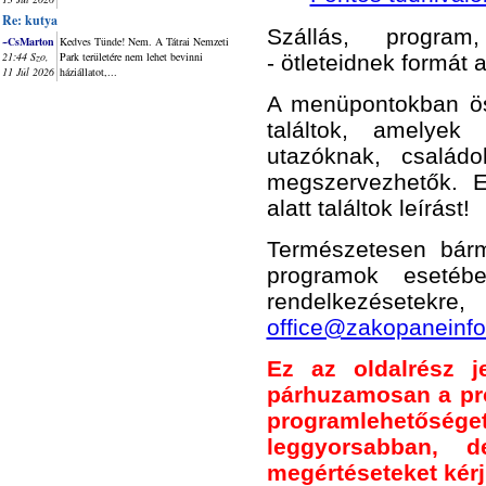
Re: kutya
Szállás, program,
~CsMarton
Kedves Tünde! Nem. A Tátrai Nemzeti
21:44 Szo,
Park területére nem lehet bevinni
- ötleteidnek formát 
11 Júl 2026
háziállatot,...
A menüpontokban öss
találtok, amelye
utazóknak, család
megszervezhetők. 
alatt találtok leírást!
Természetesen bár
programok esetéb
rendelkezésetekre
office@zakopaneinfo
Ez az oldalrész je
párhuzamosan a pr
programlehetősége
leggyorsabban, 
megértéseteket kér