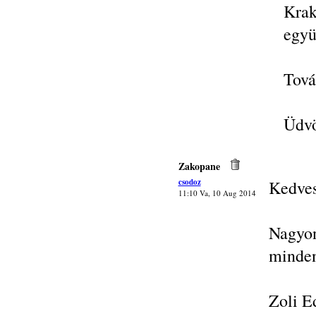
Kra
együ
Tová
Üdvö
Zakopane
csodoz
Kedves
11:10 Va, 10 Aug 2014
Nagyon
minde
Zoli E