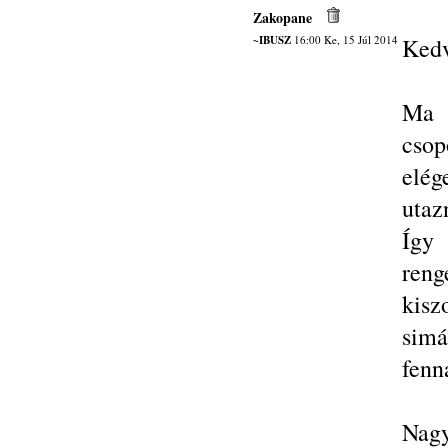
Zakopane
~IBUSZ
16:00 Ke, 15 Júl 2014
Kedv
Ma 
cso
elé
utaz
Így
reng
kisz
simá
fenn
Nagy