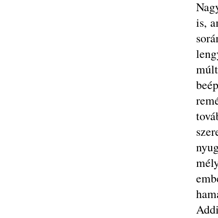
Nagy
is, 
sorá
leng
múlt
beé
remé
tová
szer
nyu
mél
embe
hama
Add