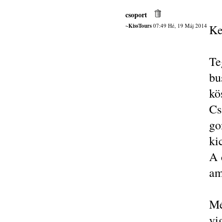
csoport
~KissTours
07:49 Hé, 19 Máj 2014
Ke
Te
bu
kö
Cs
go
ki
A 
am
Mé
vi