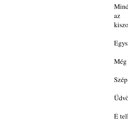
Mind
az 
kiszo
Egysz
Még 
Szép
Üdvö
E tel