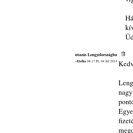
Há
kí
Üd
utazás Lengyelországba
~Etelka
08:17 Pé, 04 Júl 2014
Kedv
Leng
nagy
pont
Egye
fiz
mego