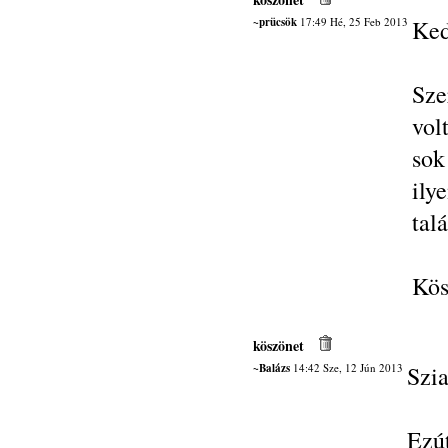
~prücsök
17:49 Hé, 25 Feb 2013
Ked
Sze
vol
sok
ily
tal
Kös
köszönet
~Balázs
14:42 Sze, 12 Jún 2013
Szia
Ezú