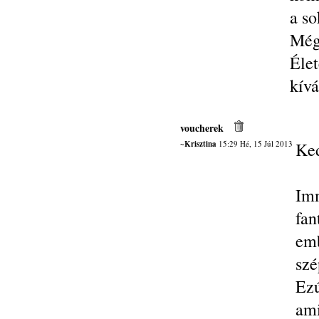
a so
Még
Éle
kívá
voucherek
~Krisztina
15:29 Hé, 15 Júl 2013
Ked
Imm
fan
emb
szé
Ezú
ami