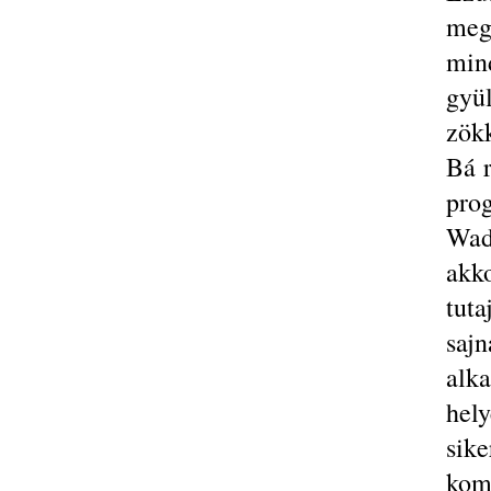
meg
min
gy
zök
Bá r
pro
Wad
akk
tut
saj
alk
hel
sik
komm