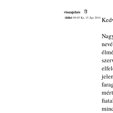
visszajelzés
~Ildikó
09:05 Ke, 15 Ápr 2014
Kedv
Nagy
nev
élm
sze
elfe
jele
fara
mért
fia
mind