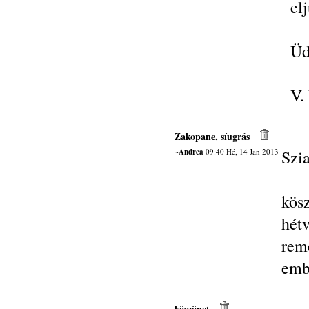
el
Üd
V.
Zakopane, síugrás
~Andrea
09:40 Hé, 14 Jan 2013
Szi
kös
hét
rem
emb
köszönet