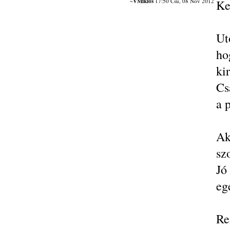
~VMiklós
17:50 Csü, 08 Nov 2012
Ke
Ut
ho
ki
Cs
a 
Ak
sz
Jó
eg
Re