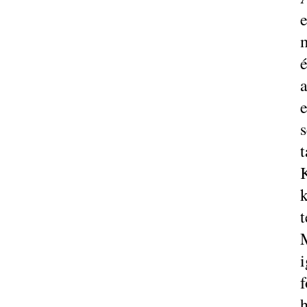
é
t
K
t
i
f