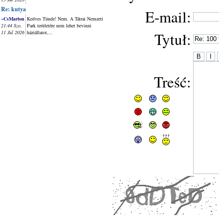
Re: kutya
E-mail:
~CsMarton
Kedves Tünde! Nem. A Tátrai Nemzeti
21:44 Szo,
Park területére nem lehet bevinni
11 Júl 2026
háziállatot,...
Tytuł:
Treść: