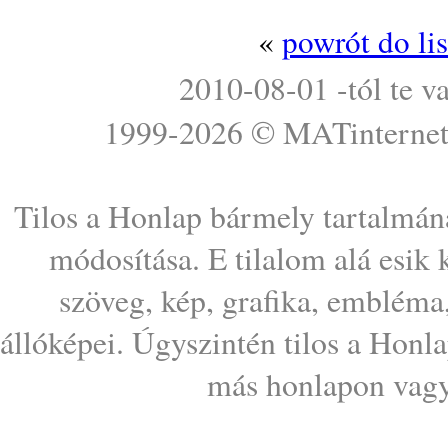
«
powrót do li
2010-08-01 -tól te v
1999-2026 ©
MATinterne
Tilos a Honlap bármely tartalmána
módosítása. E tilalom alá esik
szöveg, kép, grafika, embléma
állóképei. Úgyszintén tilos a Honl
más honlapon vagy