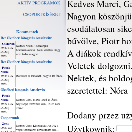
Kedves Marci, G
AKTÍV PROGRAMOK
Nagyon köszönjük 
CSOPORTKÍSÉRET
csodálatosan sik
Kommentek
bűvölve, Piotr ho
Re: Októberi látogatás Auschwitz
~CsMarton
Kedves Noémi! Köszönjük
20:37 Csü,
A diákok rendkív
hozzászólásaidat. Nem véletlen, hogy
06 Aug
nem tudsz magyar...
2026
Re: Októberi látogatás Auschwitz
Veletek dolgozni
~Poczik
Noémi
Nektek, és boldo
10:30 Csü,
Bocsánat az lemaradt, hogy 8-10 főnek.
06 Aug
2026
szeretettel: Nóra
Októberi látogatás Auschwitz
~Poczik
Noémi
Kedves Gabi, Marci, Stefi és Ákos!
10:21 Csü,
Segítséget szeretnék kérni, 2026 őszi
06 Aug
szünet...
Dodany przez uż
2026
Csoportunk
~Zsolt
Użytkownik:
Kedves Gabi! Köszönjük! Az IFA-t,
09:27 Hé,
végül többszörös kérdésünkre sem...
13 Júl 2026