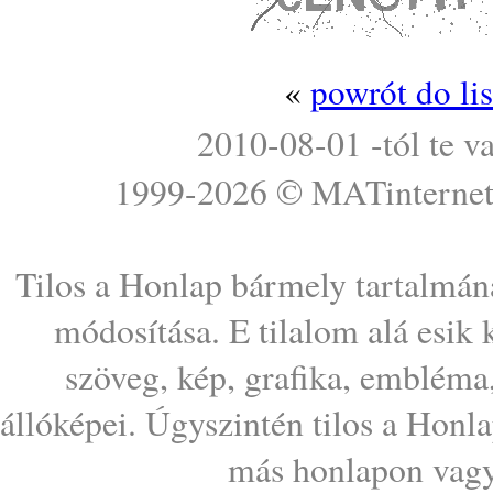
«
powrót do li
2010-08-01 -tól te v
1999-2026 ©
MATinterne
Tilos a Honlap bármely tartalmána
módosítása. E tilalom alá esik
szöveg, kép, grafika, embléma
állóképei. Úgyszintén tilos a Honl
más honlapon vagy