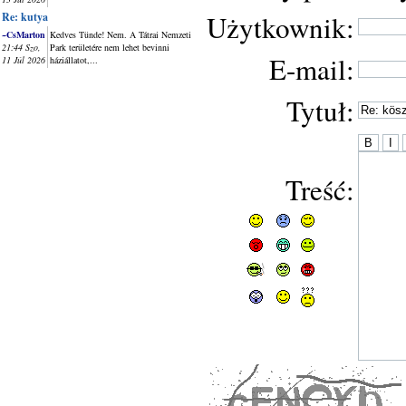
Użytkownik:
Re: kutya
~CsMarton
Kedves Tünde! Nem. A Tátrai Nemzeti
21:44 Szo,
Park területére nem lehet bevinni
E-mail:
11 Júl 2026
háziállatot,...
Tytuł:
Treść: