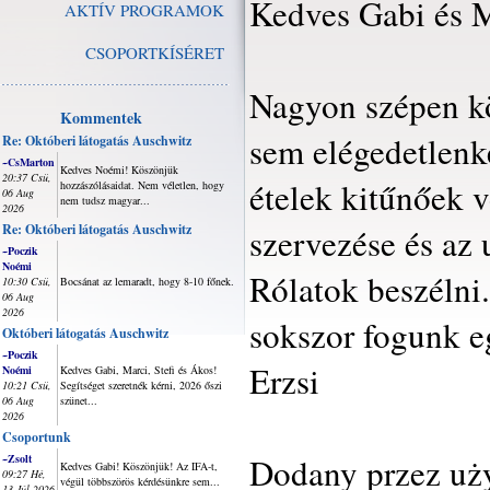
Kedves Gabi és M
AKTÍV PROGRAMOK
CSOPORTKÍSÉRET
Nagyon szépen kö
Kommentek
sem elégedetlenke
Re: Októberi látogatás Auschwitz
~CsMarton
Kedves Noémi! Köszönjük
20:37 Csü,
ételek kitűnőek 
hozzászólásaidat. Nem véletlen, hogy
06 Aug
nem tudsz magyar...
2026
Re: Októberi látogatás Auschwitz
szervezése és az 
~Poczik
Noémi
Rólatok beszélni
10:30 Csü,
Bocsánat az lemaradt, hogy 8-10 főnek.
06 Aug
2026
sokszor fogunk e
Októberi látogatás Auschwitz
~Poczik
Erzsi
Noémi
Kedves Gabi, Marci, Stefi és Ákos!
10:21 Csü,
Segítséget szeretnék kérni, 2026 őszi
06 Aug
szünet...
2026
Csoportunk
Dodany przez uż
~Zsolt
Kedves Gabi! Köszönjük! Az IFA-t,
09:27 Hé,
végül többszörös kérdésünkre sem...
13 Júl 2026