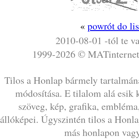
«
powrót do li
2010-08-01 -tól te v
1999-2026 ©
MATinterne
Tilos a Honlap bármely tartalmána
módosítása. E tilalom alá esik
szöveg, kép, grafika, embléma
állóképei. Úgyszintén tilos a Honl
más honlapon vagy