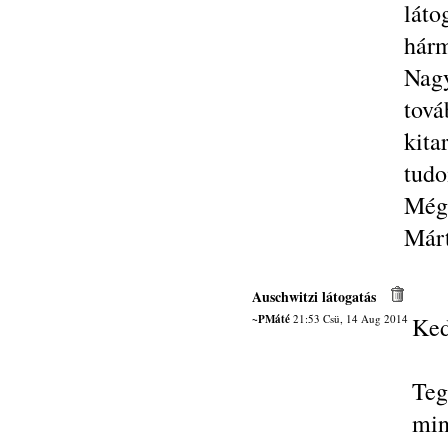
láto
hárm
Nag
tová
kita
tud
Még 
Márt
Auschwitzi látogatás
~PMáté
21:53 Csü, 14 Aug 2014
Ked
Teg
min