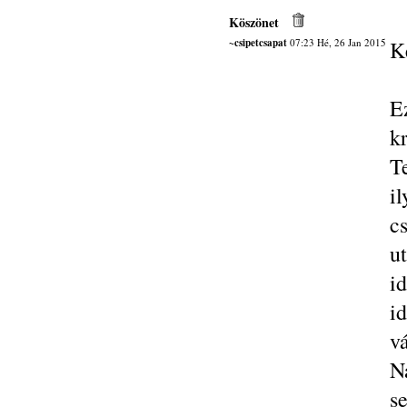
Köszönet
~csipetcsapat
07:23 Hé, 26 Jan 2015
K
E
k
T
i
c
u
i
i
v
N
s