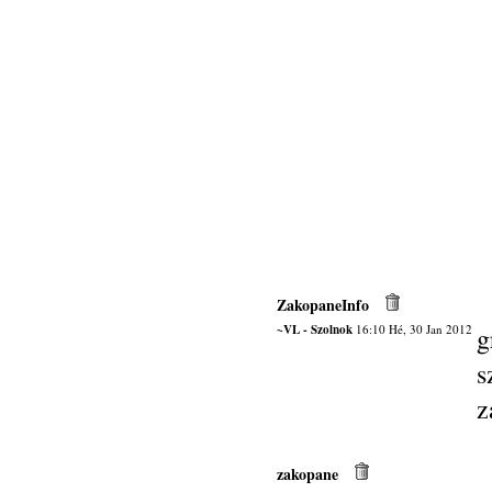
ZakopaneInfo
~VL - Szolnok
16:10 Hé, 30 Jan 2012
g
s
z
zakopane