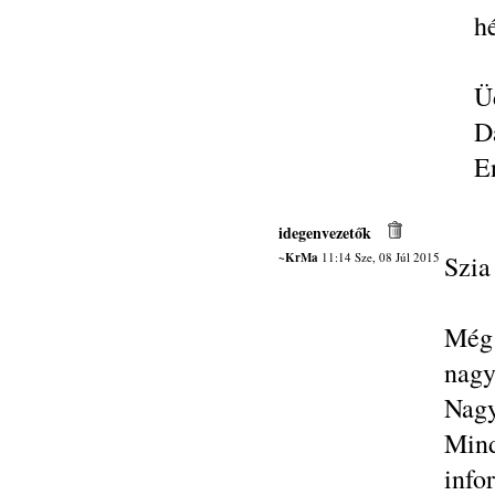
h
Ü
D
E
idegenvezetők
~KrMa
11:14 Sze, 08 Júl 2015
Szia
Még 
nagy
Nagy
Mind
info