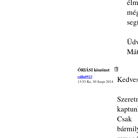
élm
még
seg
Üdv
Má
ÓRIÁSI köszönet
csilla0923
Kedves
13:53 Ke, 30 Szept 2014
Szere
kaptunk
Csak 
bármil