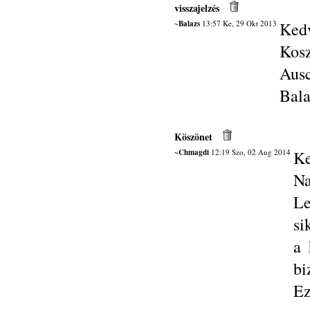
visszajelzés
~Balazs
13:57 Ke, 29 Okt 2013
Ked
Kosz
Ausc
Bala
Köszönet
~Chmagdi
12:19 Szo, 02 Aug 2014
Ke
N
Le
si
a 
bi
Ez