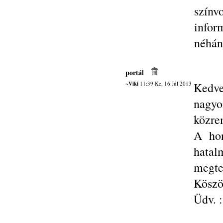
színv
infor
néhán
portál
~Viki
11:39 Ke, 16 Júl 2013
Kedve
nagy
közre
A hon
hatal
megte
Kösz
Üdv. :