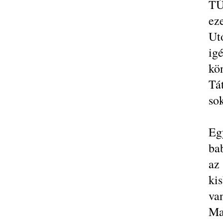
TÚ
ez
Ut
ig
kö
Tá
sok
Eg
bab
az
ki
va
Ma