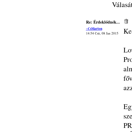
Válasá
Re: Érdeklődnék...
~CsMarton
Ke
14:54 Csü, 08 Jan 2015
Lo
P
al
fő
az
Eg
sz
P