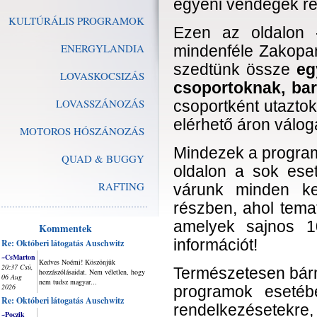
egyéni vendégek ré
KULTÚRÁLIS PROGRAMOK
Ezen az oldalon 
ENERGYLANDIA
mindenféle Zakopa
szedtünk össze
eg
LOVASKOCSIZÁS
csoportoknak, bar
LOVASSZÁNOZÁS
csoportként utaztok
elérhető áron válog
MOTOROS HÓSZÁNOZÁS
Mindezek a program
QUAD & BUGGY
oldalon a sok ese
RAFTING
várunk minden k
részben, ahol tema
amelyek sajnos 10
Kommentek
információt!
Re: Októberi látogatás Auschwitz
~CsMarton
Kedves Noémi! Köszönjük
20:37 Csü,
Természetesen bár
hozzászólásaidat. Nem véletlen, hogy
06 Aug
nem tudsz magyar...
2026
programok esetéb
Re: Októberi látogatás Auschwitz
rendelkezésetekre
~Poczik