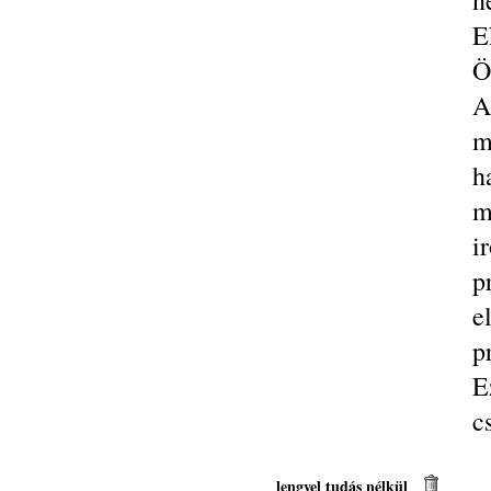
n
E
Ö
A
m
h
m
i
p
e
p
E
c
lengyel tudás nélkül