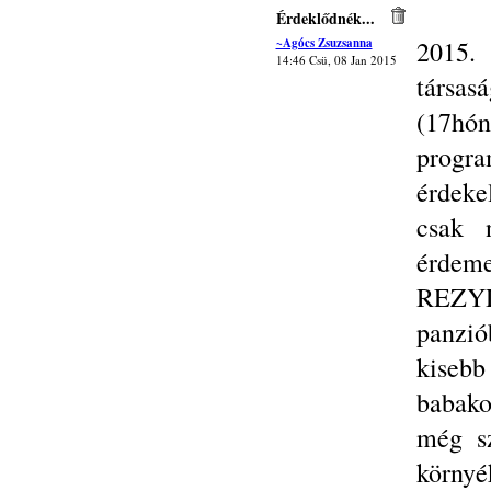
Érdeklődnék...
~Agócs Zsuzsanna
2015.
14:46 Csü, 08 Jan 2015
társa
(17hón
progr
érdeke
csak n
érdeme
REZ
panzió
kiseb
babako
még sz
környék