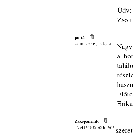
Üdv:
Zsolt
portál
~SHE
17:27 Pé, 26 Ápr 2013
Nagy 
a ho
talá
rész
hasz
Előre
Erika
Zakopaneinfo
~Laci
12:10 Ke, 02 Júl 2013
szere