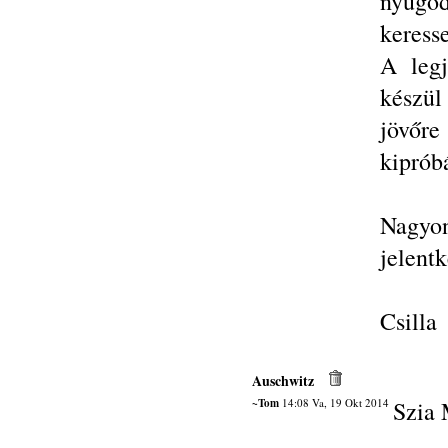
nyugod
keress
A legj
készül
jövőre
kipróbá
Nagyo
jelentk
Csilla
Auschwitz
~Tom
14:08 Va, 19 Okt 2014
Szia 