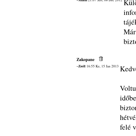
~Ádám
Kül
inf
tájé
Már
bizt
Zakopane
~Zsolt
16:55 Ke, 15 Jan 2013
Kedv
Volt
időb
bizt
hétvé
felé v