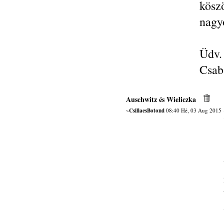
köszö
nagyo
Üdv.
Csab
Auschwitz és Wieliczka
~CsillaesBotond
08:40 Hé, 03 Aug 2015