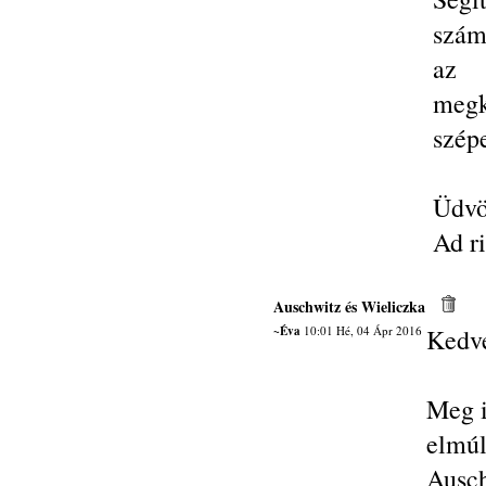
szám
az 
megk
szép
Üdvö
Ad r
Auschwitz és Wieliczka
~Éva
10:01 Hé, 04 Ápr 2016
Kedve
Meg i
elmúl
Ausc