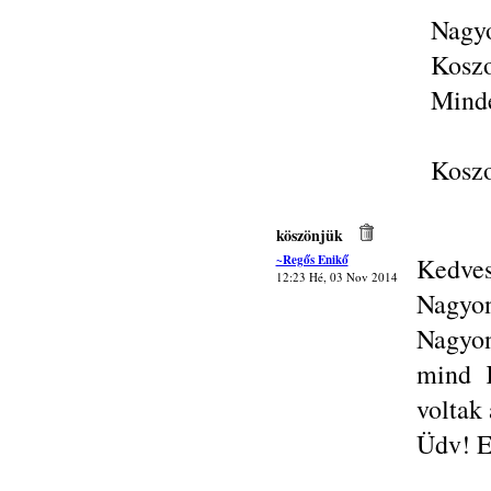
Nagyo
Koszo
Minde
Koszo
köszönjük
~Regős Enikő
Kedves
12:23 Hé, 03 Nov 2014
Nagyon
Nagyon
mind 
voltak 
Üdv! E