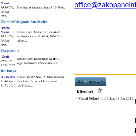
Noémi
office@zakopanein
10:30 Csü,
Bocsánat az lemaradt, hogy 8-10 főnek.
06 Aug
2026
Októberi látogatás Auschwitz
~Poczik
Noémi
Kedves Gabi, Marci, Stefi és Ákos!
10:21 Csü,
Segítséget szeretnék kérni, 2026 őszi
06 Aug
szünet...
2026
Csoportunk
~Zsolt
Kedves Gabi! Köszönjük! Az IFA-t,
09:27 Hé,
végül többszörös kérdésünkre sem...
13 Júl 2026
Re: kutya
~CsMarton
Kedves Tünde! Nem. A Tátrai Nemzeti
21:44 Szo,
Park területére nem lehet bevinni
11 Júl 2026
háziállatot,...
Köszönet
~Vinnai Szilárd
11:35 Sze, 19 Jan 2011