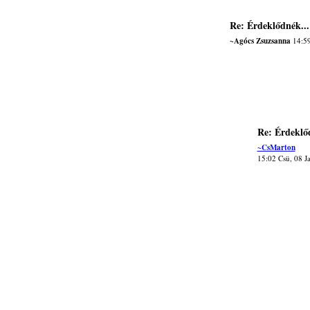
Re: Érdeklődnék...
~Agócs Zsuzsanna
14:59
Re: Érdeklő
~CsMarton
15:02 Csü, 08 J