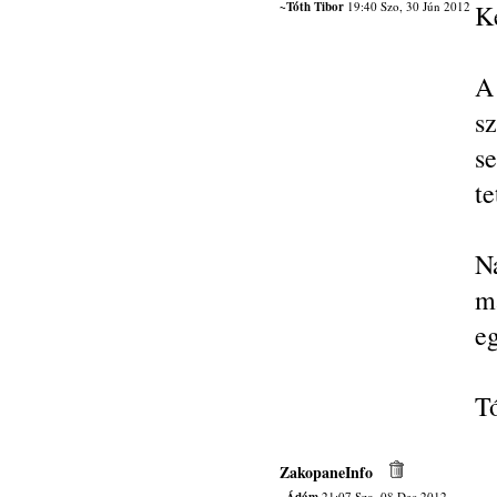
~Tóth Tibor
19:40 Szo, 30 Jún 2012
K
A
s
se
te
N
m
eg
Tó
ZakopaneInfo
21:07 Szo, 08 Dec 2012