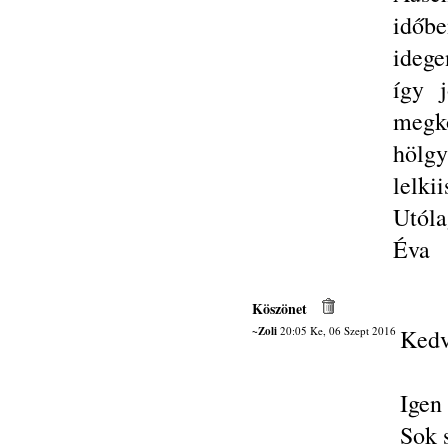
időbe
idege
így 
megkö
hölgy
lelki
Utóla
Éva
Köszönet
~Zoli
20:05 Ke, 06 Szept 2016
Kedv
Igen
Sok 