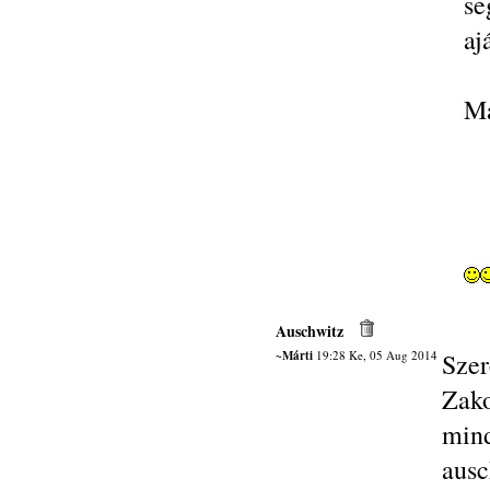
se
aj
M
Auschwitz
~Márti
19:28 Ke, 05 Aug 2014
Sze
Zako
mind
ausc