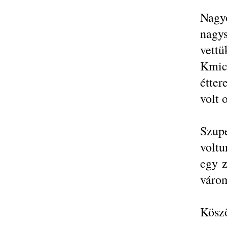
Nagy
nagy
vett
Kmic
étte
volt 
Szup
voltu
egy z
várom
Kösz