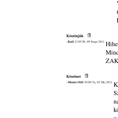
Köszönjük
~Kati
12:05 Pé, 09 Szept 2011
Hihe
Min
ZAK
Köszönet
~Meszes Ottó
20:00 Va, 02 Okt 2011
K
S
n
k