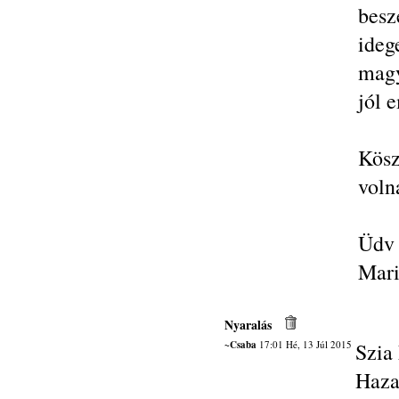
bes
ideg
magy
jól 
Kösz
volna
Üdv
Mari
Nyaralás
~Csaba
17:01 Hé, 13 Júl 2015
Szia
Haza