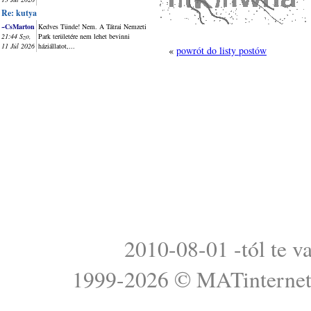
Re: kutya
~CsMarton
Kedves Tünde! Nem. A Tátrai Nemzeti
21:44 Szo,
Park területére nem lehet bevinni
11 Júl 2026
háziállatot,...
«
powrót do listy postów
2010-08-01 -tól te v
1999-2026 ©
MATinterne