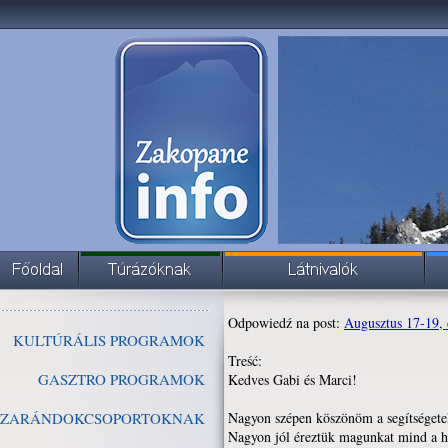
Odpowiedź na post:
Augusztus 17-19, 
KULTÚRÁLIS PROGRAMOK
Treść:
GASZTRO PROGRAMOK
Kedves Gabi és Marci!
ZARÁNDOKCSOPORTOKNAK
Nagyon szépen köszönöm a segítségete
Nagyon jól éreztük magunkat mind a 