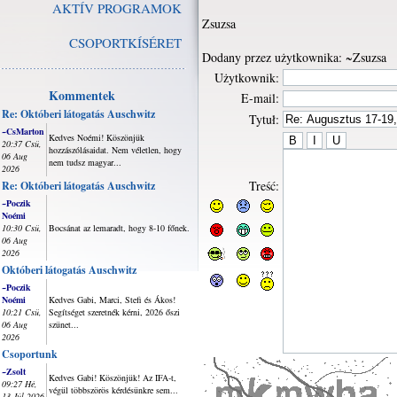
AKTÍV PROGRAMOK
Zsuzsa
CSOPORTKÍSÉRET
Dodany przez użytkownika: ~Zsuzsa
Użytkownik:
Kommentek
E-mail:
Re: Októberi látogatás Auschwitz
Tytuł:
~CsMarton
Kedves Noémi! Köszönjük
20:37 Csü,
hozzászólásaidat. Nem véletlen, hogy
06 Aug
nem tudsz magyar...
2026
Treść:
Re: Októberi látogatás Auschwitz
~Poczik
Noémi
10:30 Csü,
Bocsánat az lemaradt, hogy 8-10 főnek.
06 Aug
2026
Októberi látogatás Auschwitz
~Poczik
Noémi
Kedves Gabi, Marci, Stefi és Ákos!
10:21 Csü,
Segítséget szeretnék kérni, 2026 őszi
06 Aug
szünet...
2026
Csoportunk
~Zsolt
Kedves Gabi! Köszönjük! Az IFA-t,
09:27 Hé,
végül többszörös kérdésünkre sem...
13 Júl 2026