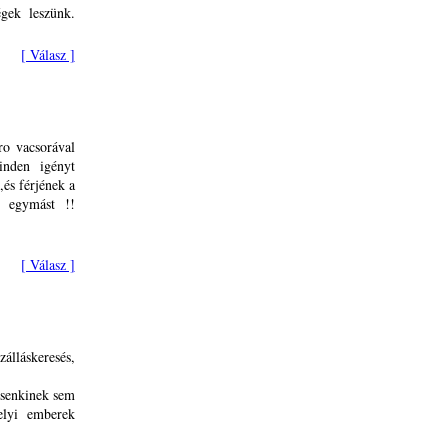
égek leszünk.
[ Válasz ]
ro vacsorával
inden igényt
,és férjének a
k egymást !!
[ Válasz ]
álláskeresés,
t senkinek sem
helyi emberek