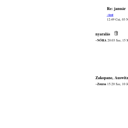
Re: január
~test
12:49 Csü, 03 
nyaralás
~NÓRA
20:03 Sze, 15 
Zakopane, Auswit
~Zsuzsa
15:20 Sze, 10 J