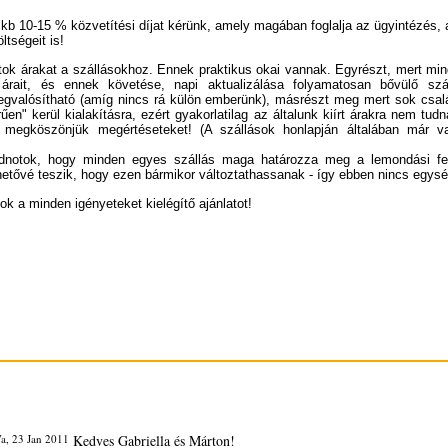
kb 10-15 % közvetítési díjat kérünk, amely magában foglalja az ügyintézés, 
ltségeit is!
ltok árakat a szállásokhoz. Ennek praktikus okai vannak. Egyrészt, mert mi
rait, és ennek követése, napi aktualizálása folyamatosan bővülő szál
egvalósítható (amíg nincs rá külön emberünk), másrészt meg mert sok csal
űen" kerül kialakításra, ezért gyakorlatilag az általunk kiírt árakra nem tud
n megköszönjük megértéseteket! (A szállások honlapján általában már va
dnotok, hogy minden egyes szállás maga határozza meg a lemondási felt
hetővé teszik, hogy ezen bármikor változtathassanak - így ebben nincs egys
ok a minden igényeteket kielégítő ajánlatot!
a, 23 Jan 2011
Kedves Gabriella és Márton!