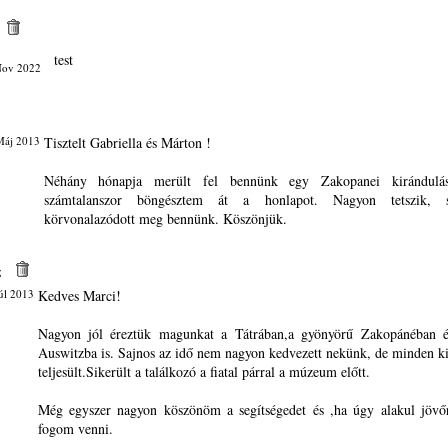
test
Nov 2022
Máj 2013
Tisztelt Gabriella és Márton !
Néhány hónapja merült fel bennünk egy Zakopanei kirándulás 
számtalanszor böngésztem át a honlapot. Nagyon tetszik,
körvonalazódott meg bennünk. Köszönjük.
z
úl 2013
Kedves Marci!
Nagyon jól éreztük magunkat a Tátrában,a gyönyörű Zakopánéban és
Auswitzba is. Sajnos az idő nem nagyon kedvezett nekünk, de minden ki
teljesült.Sikerült a találkozó a fiatal párral a múzeum előtt.
Még egyszer nagyon köszönöm a segítségedet és ,ha úgy alakul jövőr
fogom venni.