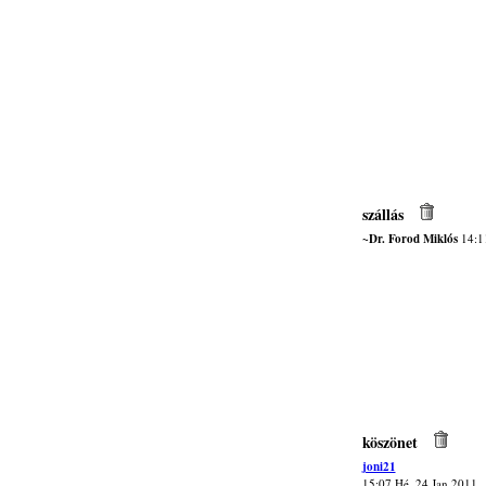
szállás
~Dr. Forod Miklós
14:11
köszönet
joni21
15:07 Hé, 24 Jan 2011