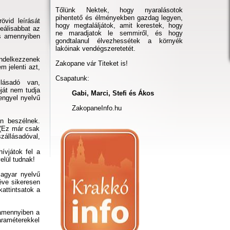
Tőlünk Nektek, hogy nyaralásotok
pihentető és élményekben gazdag legyen,
övid leírását
hogy megtaláljátok, amit kerestek, hogy
eálisabbat az
ne maradjatok le semmiről, és hogy
és amennyiben
gondtalanul élvezhessétek a környék
lakóinak vendégszeretetét.
endelkezzenek
Zakopane vár Titeket is!
 jelenti azt,
Csapatunk:
lásadó van,
ját nem tudja
Gabi, Marci, Stefi és Ákos
lengyel nyelvű
ZakopaneInfo.hu
en beszélnek.
 (Ez már csak
zállásadóval,
ívjátok fel a
elül tudnak!
agyar nyelvű
éve sikeresen
attintsatok a
 amennyiben a
araméterekkel