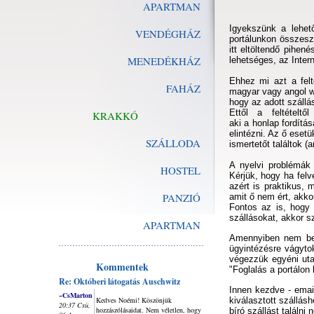
APARTMAN
Igyekszünk a lehető
VENDÉGHÁZ
portálunkon összesze
itt eltöltendő pihe
MENEDÉKHÁZ
lehetséges, az Inter
Ehhez mi azt a felt
FAHÁZ
magyar vagy angol we
hogy az adott szállá
Ettől a feltételt
KRAKKÓ
aki a honlap fordítá
elintézni. Az ő esetü
SZÁLLODA
ismertetőt találtok 
A nyelvi problémák 
HOSTEL
Kérjük, hogy ha felv
azért is praktikus,
PANZIÓ
amit ő nem ért, akko
Fontos az is, hogy
szállásokat, akkor s
APARTMAN
Amennyiben nem bes
ügyintézésre vágyto
végezzük egyéni utaz
Kommentek
"Foglalás a portálon
Re: Októberi látogatás Auschwitz
Innen kezdve - email
~CsMarton
Kedves Noémi! Köszönjük
kiválasztott szállá
20:37 Csü,
hozzászólásaidat. Nem véletlen, hogy
bíró szállást találni 