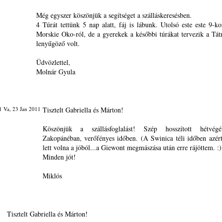
Még egyszer köszönjük a segítséget a szálláskeresésben.
4 Túrát tettünk 5 nap alatt, fáj is lábunk. Utolsó este este 9-ko
Morskie Oko-ról, de a gyerekek a későbbi túrákat tervezik a Tát
lenyűgöző volt.
Üdvözlettel,
Molnár Gyula
 Va, 23 Jan 2011
Tisztelt Gabriella és Márton!
Köszönjük a szállásfoglalást! Szép hosszított hétvégé
Zakopánéban, verőfényes időben. (A Swinica téli időben azér
lett volna a jóból...a Giewont megmászása után erre rájöttem. :)
Minden jót!
Miklós
Tisztelt Gabriella és Márton!