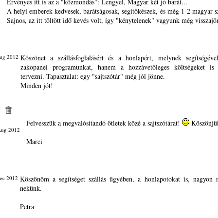
Érvényes itt is az a "közmondás": Lengyel, Magyar két jó barát...
A helyi emberek kedvesek, barátságosak, segítőkészek, és még 1-2 magyar sz
Sajnos, az itt töltött idő kevés volt, így "kénytelenek" vagyunk még visszajö
ug 2012
Köszönet a szállásfoglalásért és a honlapért, melynek segítségév
zakopanei programunkat, hanem a hozzávetőleges költségeket i
tervezni. Tapasztalat: egy "sajtszótár" még jól jönne.
Minden jót!
Felvesszük a megvalósítandó ötletek közé a sajtszótárat!
Köszönjük
Aug 2012
Marci
ec 2012
Köszönöm a segítséget szállás ügyében, a honlapotokat is, nagyon 
nekünk.
Petra