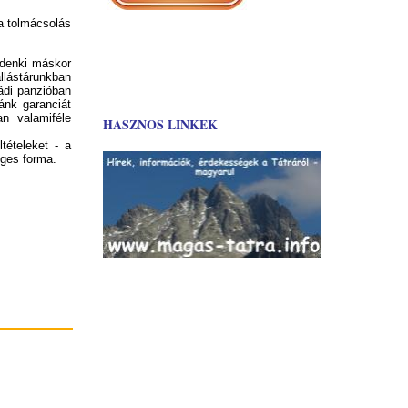
a tolmácsolás
ndenki máskor
lástárunkban
ádi panzióban
nánk garanciát
n valamiféle
HASZNOS LINKEK
ételeket - a
éges forma.