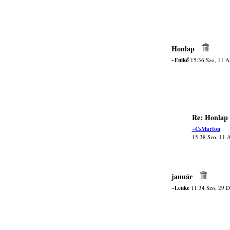
Honlap
~Enikő
15:36 Szo, 11 A
Re: Honlap
~CsMarton
15:38 Szo, 11 
január
~Lenke
11:34 Szo, 29 D