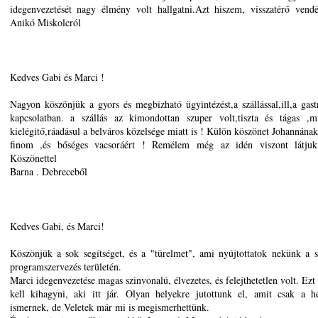
idegenvezetését nagy élmény volt hallgatni.Azt hiszem, visszatérő vend
Anikó Miskolcról
Kedves Gabi és Marci !
Nagyon köszönjük a gyors és megbizható ügyintézést,a szállással,ill,a gast
kapcsolatban. a szállás az kimondottan szuper volt,tiszta és tágas ,m
kielégitő,ráadásul a belváros közelsége miatt is ! Külön köszönet Johannának
finom ,és bőséges vacsoráért ! Remélem még az idén viszont látju
Köszönettel
Barna . Debreceből
Kedves Gabi, és Marci!
Köszönjük a sok segítséget, és a "türelmet", ami nyújtottatok nekünk a sz
programszervezés területén.
Marci idegenvezetése magas szinvonalú, élvezetes, és felejthetetlen volt. Ez
kell kihagyni, aki itt jár. Olyan helyekre jutottunk el, amit csak a 
ismernek, de Veletek már mi is megismerhettünk.