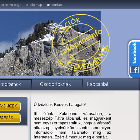
Üdvözlünk Kedves Látogató!
Itt élünk Zakopane városában, a
meseszép Tátra lábainál, és magyarként
nem egyszer tapasztaltuk, hogy a városról
ritkaszép nyelvünkön szinte semmilyen
információ nem található meg az
Interneten. Ezért álmodtuk meg e portált.