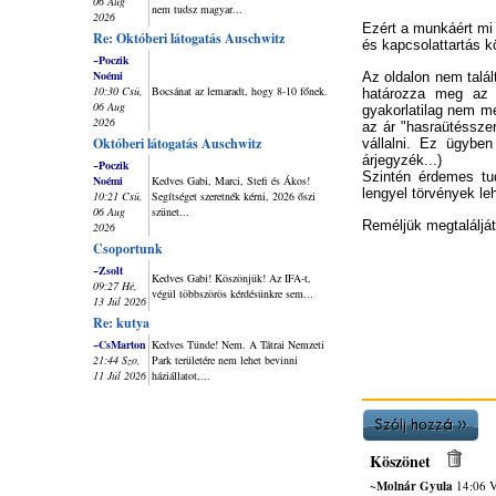
06 Aug
nem tudsz magyar...
2026
Ezért a munkáért mi 
Re: Októberi látogatás Auschwitz
és kapcsolattartás kö
~Poczik
Noémi
Az oldalon nem talá
10:30 Csü,
Bocsánat az lemaradt, hogy 8-10 főnek.
határozza meg az á
06 Aug
gyakorlatilag nem m
2026
az ár "hasraütésszer
Októberi látogatás Auschwitz
vállalni. Ez ügybe
árjegyzék...)
~Poczik
Szintén érdemes tu
Noémi
Kedves Gabi, Marci, Stefi és Ákos!
lengyel törvények le
10:21 Csü,
Segítséget szeretnék kérni, 2026 őszi
06 Aug
szünet...
Reméljük megtalálját
2026
Csoportunk
~Zsolt
Kedves Gabi! Köszönjük! Az IFA-t,
09:27 Hé,
végül többszörös kérdésünkre sem...
13 Júl 2026
Re: kutya
~CsMarton
Kedves Tünde! Nem. A Tátrai Nemzeti
21:44 Szo,
Park területére nem lehet bevinni
11 Júl 2026
háziállatot,...
Köszönet
~Molnár Gyula
14:06 V