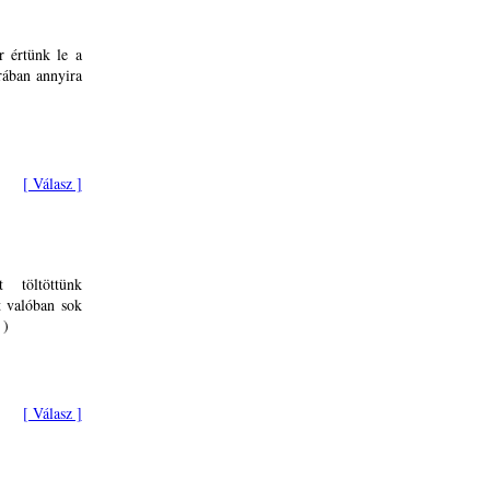
r értünk le a
rában annyira
[ Válasz ]
t töltöttünk
t valóban sok
 )
[ Válasz ]