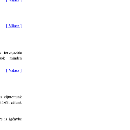
[ Válasz ]
terve,azóta
 sok minden
[ Válasz ]
 eljutottunk
tűzött célunk
e is igénybe