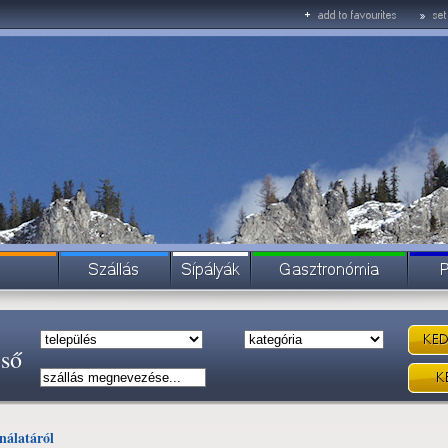
eső
nálatáról