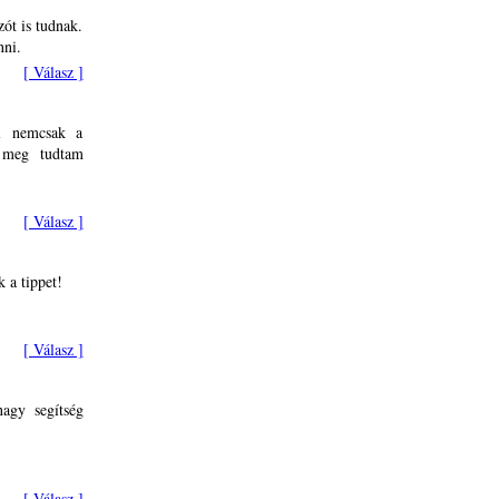
ót is tudnak.
nni.
[ Válasz ]
el nemcsak a
s meg tudtam
[ Válasz ]
 a tippet!
[ Válasz ]
nagy segítség
[ Válasz ]