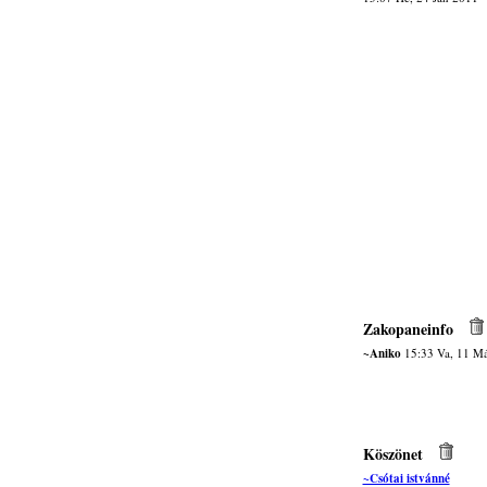
Zakopaneinfo
~Aniko
15:33 Va, 11 M
Köszönet
~Csótai istvánné