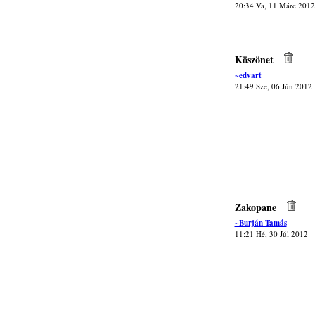
20:34 Va, 11 Márc 2012
Köszönet
~edvart
21:49 Sze, 06 Jún 2012
Zakopane
~Burján Tamás
11:21 Hé, 30 Júl 2012