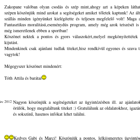
Zakopane valóban olyan csodás és szép mint,ahogy azt a képeken látha
szépen köszönjük mind azokat a segítségeket amiket tőletek kaptunk! Az álta
szállás minden igényünket kielégítette és teljesen megfelelő volt! Maga 
Fantasztikus moralitású,eseménydús program, amely még azok tetszését is 
még ismeretlenek ebben a sportban!
Köszönet nektek a pontos és gyors válaszokért,melyel megkönyítettétek
kijutást.
Mindenkinek csak ajánlani tudlak titeket,hisz rendkívül egyenes és szava 
vagytok!
Mégegyszer köszönet mindenért:
Tóth Attila és barátai
árc 2012
Nagyon köszönjük a segítségeteket az ügyintézésben ill. az ajánlat
örülök, hogy megtaláltunk titeket :) Gratulálunk az oldalatokhoz, igazá
és sokszínű, hasznos infókat lehet találni.
Kedves Gabi és Marci! Köszönjük a pontos, lelkiismeretes ügyintés