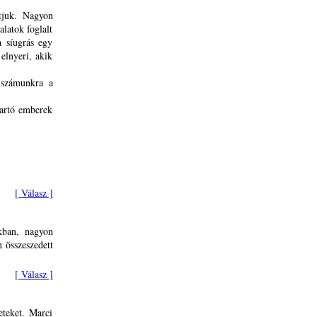
tjuk. Nagyon
latok foglalt
a síugrás egy
elnyeri, akik
 számunkra a
tartó emberek
[ Válasz ]
okban, nagyon
n összeszedett
[ Válasz ]
eteket. Marci