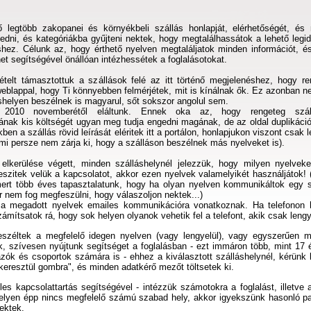
 legtöbb zakopanei és környékbeli szállás honlapját, elérhetőségét, és r
dni, és kategóriákba gyűjteni nektek, hogy megtalálhassátok a lehető legid
néshez. Célunk az, hogy érthető nyelven megtaláljatok minden információt, 
net segítségével önállóan intézhessétek a foglalásotokat.
ételt támasztottuk a szállások felé az itt történő megjelenéshez, hogy r
blappal, hogy Ti könnyebben felmérjétek, mit is kínálnak ők. Ez azonban nem
shelyen beszélnek is magyarul, sőt sokszor angolul sem.
ől 2010 novemberétől eláltunk. Ennek oka az, hogy rengeteg szál
sának kis költségét ugyan meg tudja engedni magának, de az oldal duplikáció
kben a szállás rövid leírását eléritek itt a portálon, honlapjukon viszont csak 
(ami persze nem zárja ki, hogy a szálláson beszélnek más nyelveket is).
elkerülése végett, minden szálláshelynél jelezzük, hogy milyen nyelvek
eszitek velük a kapcsolatot, akkor ezen nyelvek valamelyikét használjátok!
 mert több éves tapasztalatunk, hogy ha olyan nyelven kommunikáltok egy s
r nem fog megfeszülni, hogy válaszoljon nektek...)
 a megadott nyelvek emailes kommunikációra vonatkoznak. Ha telefonon h
zámítsatok rá, hogy sok helyen olyanok vehetik fel a telefont, akik csak lengy
zéltek a megfelelő idegen nyelven (vagy lengyelül), vagy egyszerűen m
k, szívesen nyújtunk segítséget a foglalásban - ezt immáron több, mint 17 
ók és csoportok számára is - ehhez a kiválasztott szálláshelynél, kérünk k
 keresztül gombra", és minden adatkérő mezőt töltsetek ki.
es kapcsolattartás segítségével - intézzük számotokra a foglalást, illetve
shelyen épp nincs megfelelő számú szabad hely, akkor igyekszünk hasonló p
nektek.