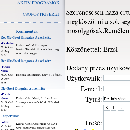
AKTÍV PROGRAMOK
Szerencsésen haza ért
CSOPORTKÍSÉRET
megköszönni a sok seg
mosolygósak.Remélem 
Kommentek
Re: Októberi látogatás Auschwitz
~CsMarton
Kedves Noémi! Köszönjük
Köszönettel: Erzsi
20:37 Csü,
hozzászólásaidat. Nem véletlen, hogy
06 Aug
nem tudsz magyar...
2026
Re: Októberi látogatás Auschwitz
Dodany przez użytkow
~Poczik
Noémi
10:30 Csü,
Bocsánat az lemaradt, hogy 8-10 főnek.
Użytkownik:
06 Aug
2026
E-mail:
Októberi látogatás Auschwitz
~Poczik
Tytuł:
Noémi
Kedves Gabi, Marci, Stefi és Ákos!
10:21 Csü,
Segítséget szeretnék kérni, 2026 őszi
06 Aug
szünet...
2026
Csoportunk
Treść:
~Zsolt
Kedves Gabi! Köszönjük! Az IFA-t,
09:27 Hé,
végül többszörös kérdésünkre sem...
13 Júl 2026