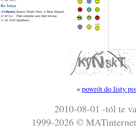
Re: kutya
~CsMarton
Kedves Tünde! Nem. A Tátrai Nemzeti
21:44 Szo,
Park területére nem lehet bevinni
11 Júl 2026
háziállatot,...
«
powrót do listy p
2010-08-01 -tól te v
1999-2026 ©
MATinterne