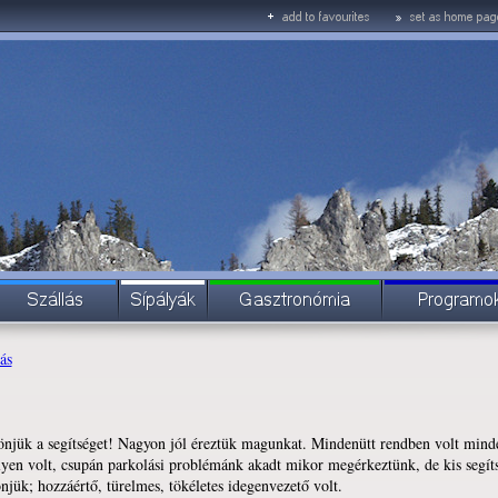
ás
jük a segítséget! Nagyon jól éreztük magunkat. Mindenütt rendben volt minde
lyen volt, csupán parkolási problémánk akadt mikor megérkeztünk, de kis segíts
jük; hozzáértő, türelmes, tökéletes idegenvezető volt.