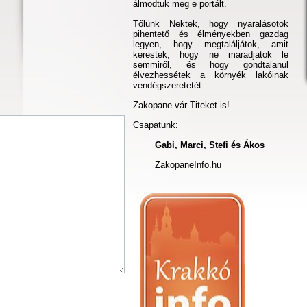
álmodtuk meg e portált.
Tőlünk Nektek, hogy nyaralásotok
pihentető és élményekben gazdag
legyen, hogy megtaláljátok, amit
kerestek, hogy ne maradjatok le
semmiről, és hogy gondtalanul
élvezhessétek a környék lakóinak
vendégszeretetét.
Zakopane vár Titeket is!
Csapatunk:
Gabi, Marci, Stefi és Ákos
ZakopaneInfo.hu