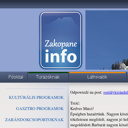
Odpowiedź na post:
osztálykirándul
KULTÚRÁLIS PROGRAMOK
Treść:
GASZTRO PROGRAMOK
Kedves Marci!
Épségben hazaértünk. Nagyon köszön
ZARÁNDOKCSOPORTOKNAK
tökéletesen megfelelt, nagyon jó he
megoldódott.Barbarát nagyon köszön