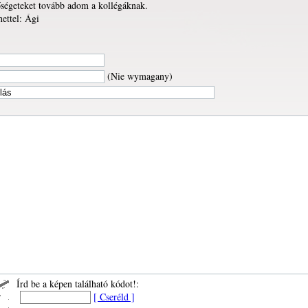
őségeteket tovább adom a kollégáknak.
ettel: Ági
(Nie wymagany)
Írd be a képen található kódot!:
[ Cseréld ]