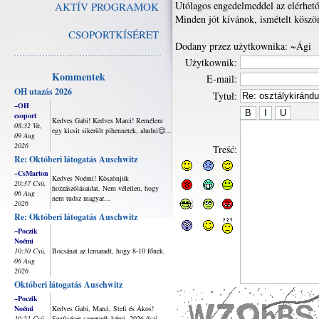
Utólagos engedelmeddel az elérhet
AKTÍV PROGRAMOK
Minden jót kívánok, ismételt köszön
CSOPORTKÍSÉRET
Dodany przez użytkownika: ~Ági
Użytkownik:
Kommentek
E-mail:
OH utazás 2026
Tytuł:
~OH
csoport
Kedves Gabi! Kedves Marci! Remélem
08:32 Va,
egy kicsit sikerült pihennetek, aludni😊...
09 Aug
2026
Treść:
Re: Októberi látogatás Auschwitz
~CsMarton
Kedves Noémi! Köszönjük
20:37 Csü,
hozzászólásaidat. Nem véletlen, hogy
06 Aug
nem tudsz magyar...
2026
Re: Októberi látogatás Auschwitz
~Poczik
Noémi
10:30 Csü,
Bocsánat az lemaradt, hogy 8-10 főnek.
06 Aug
2026
Októberi látogatás Auschwitz
~Poczik
Noémi
Kedves Gabi, Marci, Stefi és Ákos!
10:21 Csü,
Segítséget szeretnék kérni, 2026 őszi