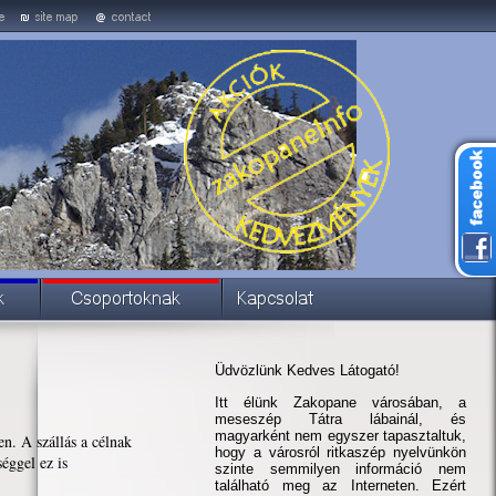
Üdvözlünk Kedves Látogató!
Itt élünk Zakopane városában, a
meseszép Tátra lábainál, és
magyarként nem egyszer tapasztaltuk,
n. A szállás a célnak
hogy a városról ritkaszép nyelvünkön
éggel ez is
szinte semmilyen információ nem
található meg az Interneten. Ezért