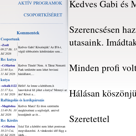
Kedves Gabi és M
AKTÍV PROGRAMOK
CSOPORTKÍSÉRET
Szerencsésen haz
Kommentek
utasaink. Imádta
Csoportunk
~Zsolt
Kedves Gabi! Köszönjük! Az IFA-t,
09:27 Hé, 13
végül többszörös kérdésünkre sem...
Júl 2026
Re: kutya
Minden profi volt
~CsMarton
Kedves Tünde! Nem. A Tátrai Nemzeti
21:44 Szo,
Park területére nem lehet bevinni
11 Júl 2026
háziállatot,...
kutya
~schalk1122
Helló! Az lenne a kérdésem,h
Hálásan köszönjü
21:17 Szo,
lanovkával fel jöhet a kutya? Mennyi az
11 Júl 2026
ára? Köszi a...
Raftingolás és kerékpározás
~Magdolna
Kedves Marci! Ez úton szeretném
13:49 Pé, 10
megköszönni a segítségét, amivel
Szeretettel
Júl 2026
hozzájárult az öt...
Re: Kérdés
~CsMarton
Szia! Ezt a kérdést nem lehet pontosan
10:23 Csü,
megválaszolni. A várakozási idő függ a
02 Júl 2026
játék...