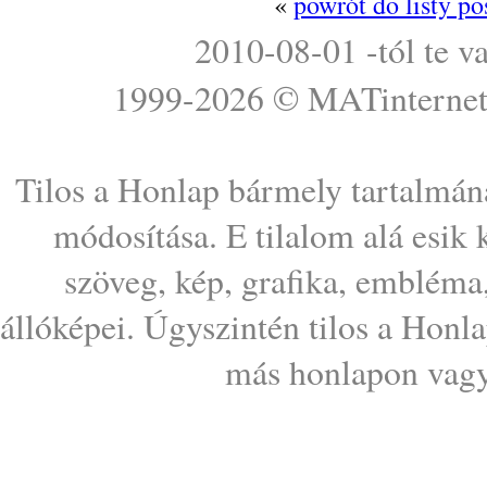
«
powrót do listy p
2010-08-01 -tól te v
1999-2026 ©
MATinterne
Tilos a Honlap bármely tartalmána
módosítása. E tilalom alá esik
szöveg, kép, grafika, embléma
állóképei. Úgyszintén tilos a Honl
más honlapon vagy