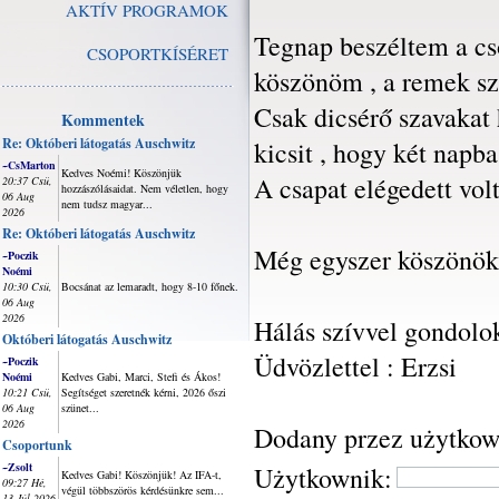
AKTÍV PROGRAMOK
Tegnap beszéltem a cso
CSOPORTKÍSÉRET
köszönöm , a remek sze
Csak dicsérő szavakat 
Kommentek
Re: Októberi látogatás Auschwitz
kicsit , hogy két napba
~CsMarton
Kedves Noémi! Köszönjük
A csapat elégedett vo
20:37 Csü,
hozzászólásaidat. Nem véletlen, hogy
06 Aug
nem tudsz magyar...
2026
Re: Októberi látogatás Auschwitz
Még egyszer köszönök 
~Poczik
Noémi
10:30 Csü,
Bocsánat az lemaradt, hogy 8-10 főnek.
06 Aug
2026
Hálás szívvel gondolo
Októberi látogatás Auschwitz
Üdvözlettel : Erzsi
~Poczik
Noémi
Kedves Gabi, Marci, Stefi és Ákos!
10:21 Csü,
Segítséget szeretnék kérni, 2026 őszi
06 Aug
szünet...
2026
Dodany przez użytkow
Csoportunk
~Zsolt
Użytkownik:
Kedves Gabi! Köszönjük! Az IFA-t,
09:27 Hé,
végül többszörös kérdésünkre sem...
13 Júl 2026