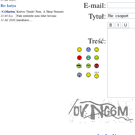
E-mail:
Re: kutya
~CsMarton
Kedves Tünde! Nem. A Tátrai Nemzeti
Tytuł:
21:44 Szo,
Park területére nem lehet bevinni
11 Júl 2026
háziállatot,...
Treść: