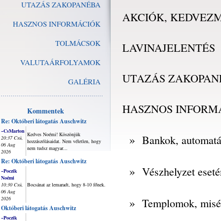
UTAZÁS ZAKOPANÉBA
AKCIÓK, KEDVEZ
HASZNOS INFORMÁCIÓK
TOLMÁCSOK
LAVINAJELENTÉS
VALUTAÁRFOLYAMOK
UTAZÁS ZAKOPAN
GALÉRIA
HASZNOS INFORM
Kommentek
Re: Októberi látogatás Auschwitz
~CsMarton
Kedves Noémi! Köszönjük
»
Bankok, automat
20:37 Csü,
hozzászólásaidat. Nem véletlen, hogy
06 Aug
nem tudsz magyar...
2026
Re: Októberi látogatás Auschwitz
»
Vészhelyzet eseté
~Poczik
Noémi
10:30 Csü,
Bocsánat az lemaradt, hogy 8-10 főnek.
06 Aug
2026
»
Templomok, misé
Októberi látogatás Auschwitz
~Poczik