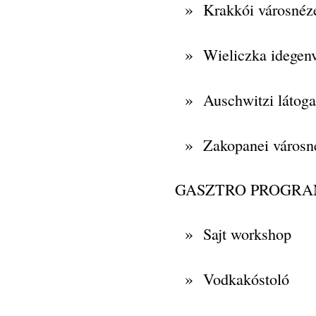
»
Krakkói városnéz
»
Wieliczka idegen
»
Auschwitzi látoga
»
Zakopanei városn
GASZTRO PROGR
»
Sajt workshop
»
Vodkakóstoló