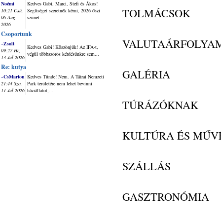
Noémi
Kedves Gabi, Marci, Stefi és Ákos!
TOLMÁCSOK
10:21 Csü,
Segítséget szeretnék kérni, 2026 őszi
06 Aug
szünet...
2026
Csoportunk
VALUTAÁRFOLYA
~Zsolt
Kedves Gabi! Köszönjük! Az IFA-t,
09:27 Hé,
végül többszörös kérdésünkre sem...
13 Júl 2026
Re: kutya
GALÉRIA
~CsMarton
Kedves Tünde! Nem. A Tátrai Nemzeti
21:44 Szo,
Park területére nem lehet bevinni
11 Júl 2026
háziállatot,...
TÚRÁZÓKNAK
KULTÚRA ÉS MŰV
SZÁLLÁS
GASZTRONÓMIA