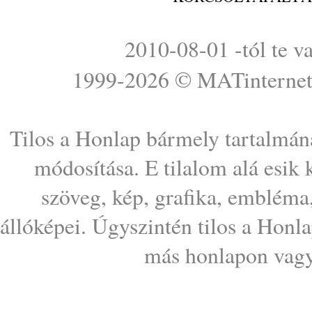
2010-08-01 -tól te v
1999-2026 ©
MATinterne
Tilos a Honlap bármely tartalmána
módosítása. E tilalom alá esik
szöveg, kép, grafika, embléma
állóképei. Úgyszintén tilos a Honl
más honlapon vagy