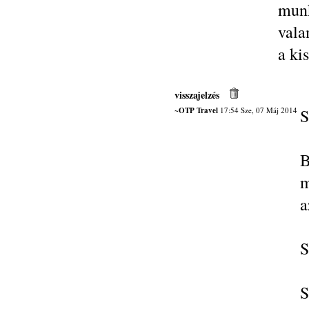
munk
vala
a ki
visszajelzés
~OTP Travel
17:54 Sze, 07 Máj 2014
S
B
m
a
S
S