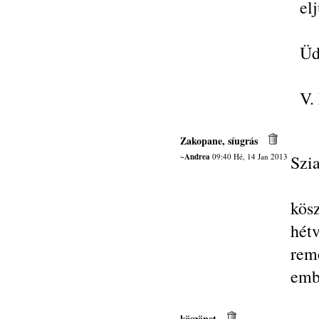
el
Üd
V.
Zakopane, síugrás
~Andrea
09:40 Hé, 14 Jan 2013
Szi
kös
hét
rem
emb
köszönet