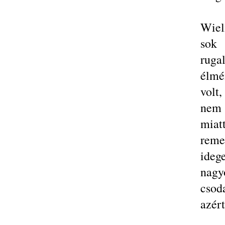
Wiel
sok 
ruga
élmé
volt,
nem 
miat
rem
ideg
nagy
csod
azér