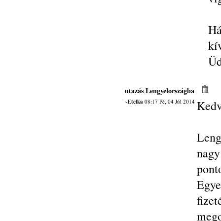
Há
kí
Üd
utazás Lengyelországba
~Etelka
08:17 Pé, 04 Júl 2014
Kedv
Leng
nagy
pont
Egye
fiz
mego