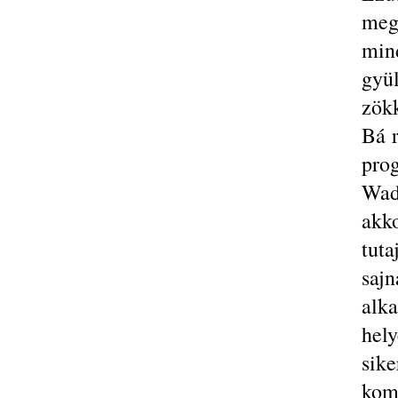
meg
min
gy
zök
Bá r
pro
Wad
akk
tut
saj
alk
hel
sik
komm