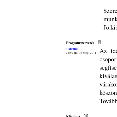
Sze
munk
Jó ki
Programszervezés
~terranis
Az id
21:59 Hé, 05 Szept 2011
csopo
segíts
kivála
várako
köszön
Tovább
Köszönet