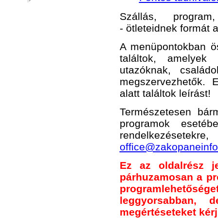
Szállás, program,
- ötleteidnek formát 
A menüpontokban öss
találtok, amelye
utazóknak, család
megszervezhetők. 
alatt találtok leírást!
Természetesen bár
programok esetéb
rendelkezésetekre
office@zakopaneinfo
Ez az oldalrész je
párhuzamosan a pr
programlehetősége
leggyorsabban, 
megértéseteket kér