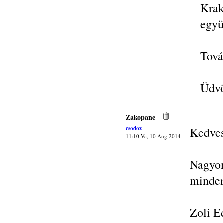
Kra
együ
Tová
Üdvö
Zakopane
csodoz
Kedves
11:10 Va, 10 Aug 2014
Nagyon
minde
Zoli E