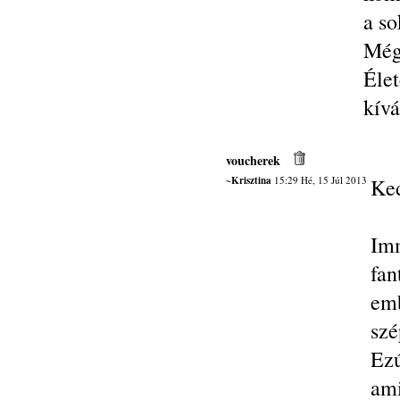
a so
Még
Éle
kívá
voucherek
~Krisztina
15:29 Hé, 15 Júl 2013
Ked
Imm
fan
emb
szé
Ezú
ami