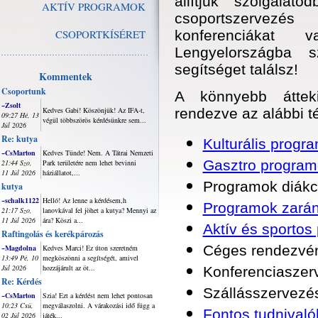
állítjuk szolgálat
AKTÍV PROGRAMOK
csoportszervezés
CSOPORTKÍSÉRET
konferenciákat 
Lengyelországba s
segítséget találsz!
Kommentek
Csoportunk
A könnyebb átteki
~Zsolt
Kedves Gabi! Köszönjük! Az IFA-t,
rendezve az alábbi t
09:27 Hé, 13
végül többszörös kérdésünkre sem...
Júl 2026
Re: kutya
Kulturális progr
~CsMarton
Kedves Tünde! Nem. A Tátrai Nemzeti
Gasztro program
21:44 Szo,
Park területére nem lehet bevinni
11 Júl 2026
háziállatot,...
Programok diákc
kutya
~schalk1122
Helló! Az lenne a kérdésem,h
Programok zará
21:17 Szo,
lanovkával fel jöhet a kutya? Mennyi az
11 Júl 2026
ára? Köszi a...
Aktív és sportos
Raftingolás és kerékpározás
Céges rendezvén
~Magdolna
Kedves Marci! Ez úton szeretném
13:49 Pé, 10
megköszönni a segítségét, amivel
Júl 2026
hozzájárult az öt...
Konferenciaszer
Re: Kérdés
Szállásszervezé
~CsMarton
Szia! Ezt a kérdést nem lehet pontosan
10:23 Csü,
megválaszolni. A várakozási idő függ a
Fontos tudnival
02 Júl 2026
játék...