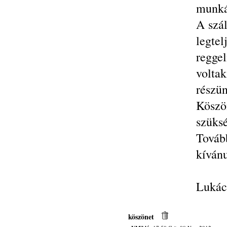
munkáj
A szá
legte
regge
voltak
részün
Köszö
szüksé
Továb
kíván
Lukács
köszönet