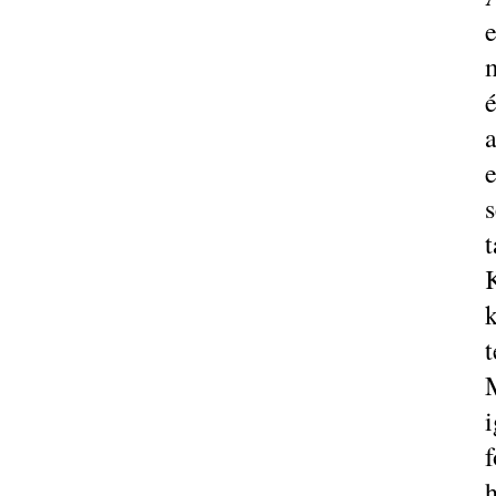
é
t
K
t
i
f