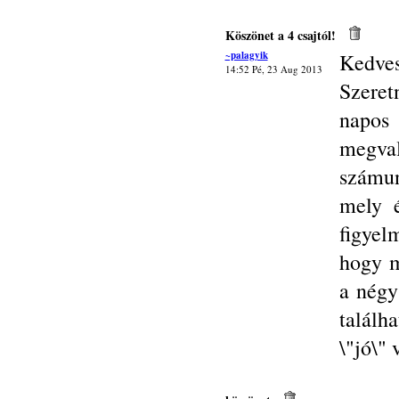
Köszönet a 4 csajtól!
~palagyik
Kedves
14:52 Pé, 23 Aug 2013
Szeret
napo
megva
számun
mely é
figyel
hogy m
a négy
találh
\"jó\"