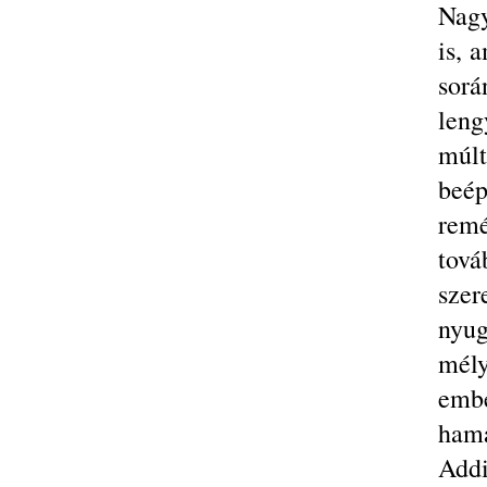
Nagy
is, 
sorá
leng
múlt
beé
remé
tová
szer
nyu
mél
embe
hama
Add