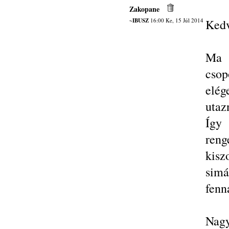
Zakopane
~IBUSZ
16:00 Ke, 15 Júl 2014
Kedv
Ma 
cso
elé
utaz
Így
reng
kisz
simá
fenn
Nagy