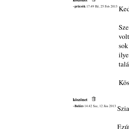
~prücsök
17:49 Hé, 25 Feb 2013
Ked
Sze
vol
sok
ily
tal
Kös
köszönet
~Balázs
14:42 Sze, 12 Jún 2013
Szia
Ezú