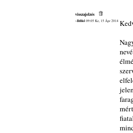
visszajelzés
~Ildikó
09:05 Ke, 15 Ápr 2014
Kedv
Nagy
nev
élm
sze
elfe
jele
fara
mért
fia
mind