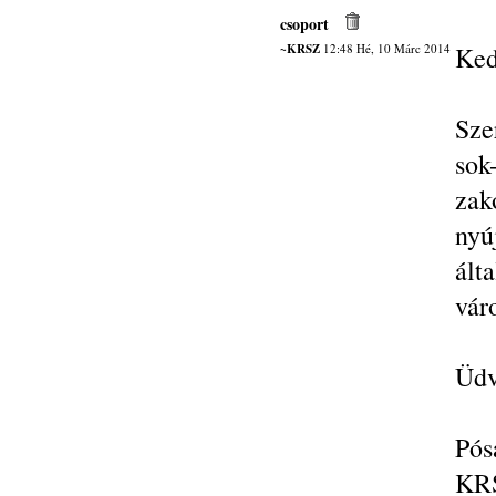
csoport
~KRSZ
12:48 Hé, 10 Márc 2014
Ked
Sze
sok
zak
nyú
ált
vár
Üdv
Pós
KRS