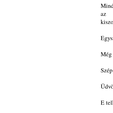
Mind
az 
kiszo
Egysz
Még 
Szép
Üdvö
E tel