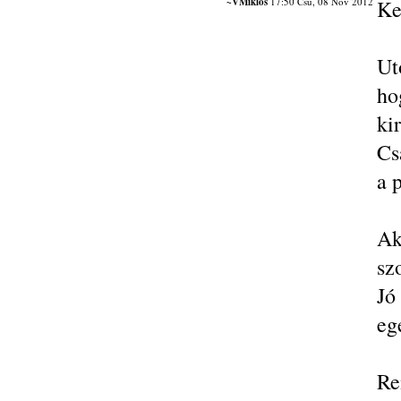
~VMiklós
17:50 Csü, 08 Nov 2012
Ke
Ut
ho
ki
Cs
a 
Ak
sz
Jó
eg
Re