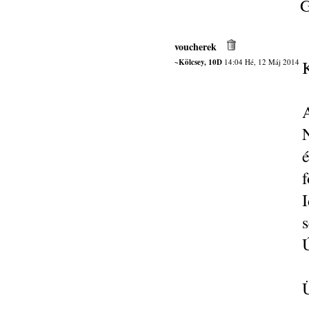
G
voucherek
~Kölcsey, 10D
14:04 Hé, 12 Máj 2014
A
f
s
Ú
Ü