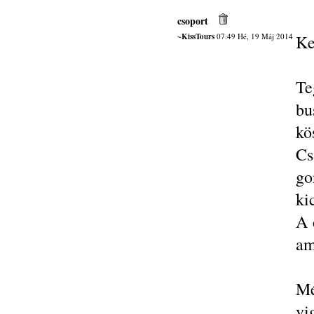
csoport
~KissTours
07:49 Hé, 19 Máj 2014
Ke
Te
bu
kö
Cs
go
ki
A 
am
Mé
vi