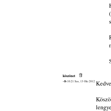
köszönet
~lb
10:21 Szo, 13 Okt 2012
Kedve
Kösz
lengy