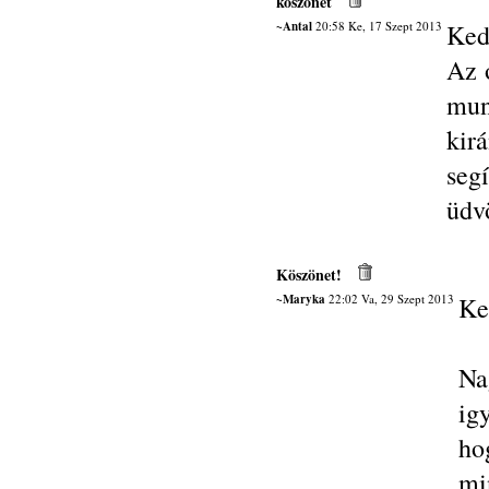
köszönet
~Antal
20:58 Ke, 17 Szept 2013
Ked
Az 
mun
kir
seg
üdvö
Köszönet!
~Maryka
22:02 Va, 29 Szept 2013
Ke
Na
ig
ho
mi