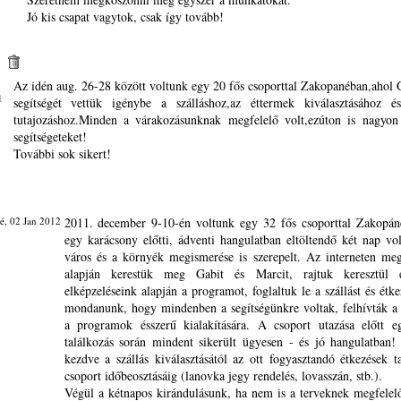
Jó kis csapat vagytok, csak így tovább!
Az idén aug. 26-28 között voltunk egy 20 fős csoporttal Zakopanéban,ahol 
1
segítségét vettük igénybe a szálláshoz,az éttermek kiválasztásához é
tutajozáshoz.Minden a várakozásunknak megfelelő volt,ezúton is nagyon
segítségeteket!
További sok sikert!
é, 02 Jan 2012
2011. december 9-10-én voltunk egy 32 fős csoporttal Zakopán
egy karácsony előtti, ádventi hangulatban eltöltendő két nap vo
város és a környék megismerése is szerepelt. Az interneten meg
alapján kerestük meg Gabit és Marcit, rajtuk keresztül é
elképzeléseink alapján a programot, foglaltuk le a szállást és étke
mondanunk, hogy mindenben a segítségünkre voltak, felhívták a
a programok ésszerű kialakítására. A csoport utazása előtt e
találkozás során mindent sikerült ügyesen - és jó hangulatban! 
kezdve a szállás kiválasztásától az ott fogyasztandó étkezések t
csoport időbeosztásáig (lanovka jegy rendelés, lovasszán, stb.).
Végül a kétnapos kirándulásunk, ha nem is a terveknek megfelel