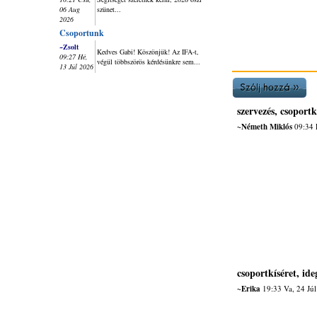
06 Aug
szünet...
2026
Csoportunk
~Zsolt
Kedves Gabi! Köszönjük! Az IFA-t,
09:27 Hé,
végül többszörös kérdésünkre sem...
13 Júl 2026
szervezés, csoportk
~Németh Miklós
09:34 
csoportkíséret, ide
~Erika
19:33 Va, 24 Jú