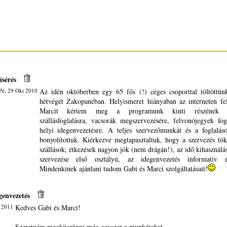
ísérés
Pé, 29 Okt 2010
Az idén októberben egy 65 fős (!) céges csoporttal töltöttü
hétvégét Zakopanéban. Helyismeret hiányában az interneten fel
Marcit kértem meg a programunk kinti részének sze
szállásfoglalásra, vacsorák megszervezésére, felvonójegyek fog
helyi idegenvezetésre. A teljes szervezőmunkát és a foglalás
bonyolítottuk. Kiérkezve megtapasztaltuk, hogy a szervezés töké
szállások, étkezések nagyon jók (nem drágán!), az idő kihasználá
szervezése első osztályú, az idegenvezetés informatív 
Mindenkinek ajánlani tudom Gabi és Marci szolgáltatásait!
genvezetés
l 2011
Kedves Gabi és Marci!
Szeretném megköszönni még egyszer a munkátokat.