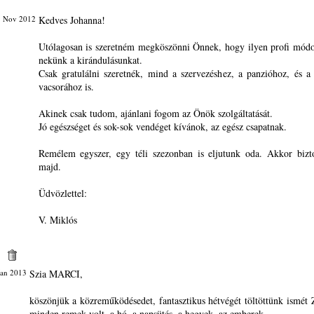
8 Nov 2012
Kedves Johanna!
Utólagosan is szeretném megköszönni Önnek, hogy ilyen profi módo
nekünk a kirándulásunkat.
Csak gratulálni szeretnék, mind a szervezéshez, a panzióhoz, és a f
vacsorához is.
Akinek csak tudom, ajánlani fogom az Önök szolgáltatását.
Jó egészséget és sok-sok vendéget kívánok, az egész csapatnak.
Remélem egyszer, egy téli szezonban is eljutunk oda. Akkor bizt
majd.
Üdvözlettel:
V. Miklós
Jan 2013
Szia MARCI,
köszönjük a közreműködésedet, fantasztikus hétvégét töltöttünk ismét
minden remek volt, a hó, a napsütés, a hegyek, az emberek.