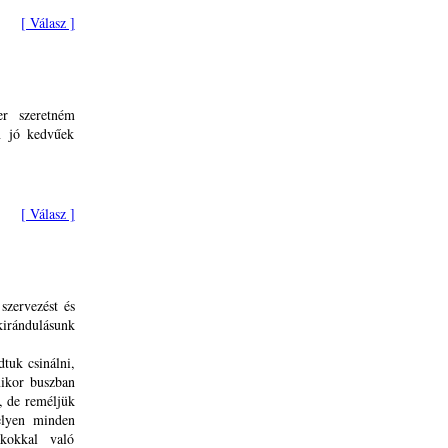
[ Válasz ]
er szeretném
n jó kedvűek
[ Válasz ]
szervezést és
ándulásunk
tuk csinálni,
mikor buszban
, de reméljük
elyen minden
kokkal való