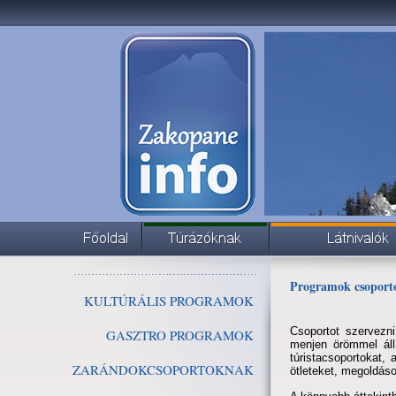
Programok csoport
KULTÚRÁLIS PROGRAMOK
Csoportot szervezni
GASZTRO PROGRAMOK
menjen örömmel állí
túristacsoportokat,
ZARÁNDOKCSOPORTOKNAK
ötleteket, megoldáso