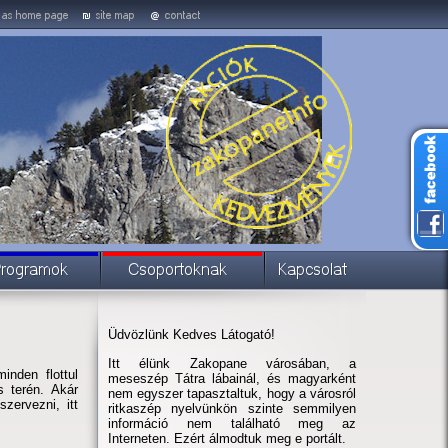
Üdvözlünk Kedves Látogató!
Itt élünk Zakopane városában, a
inden flottul
meseszép Tátra lábainál, és magyarként
s terén. Akár
nem egyszer tapasztaltuk, hogy a városról
zervezni, itt
ritkaszép nyelvünkön szinte semmilyen
információ nem található meg az
Interneten. Ezért álmodtuk meg e portált.