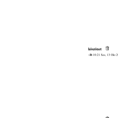
köszönet
~lb
10:21 Szo, 13 Okt 