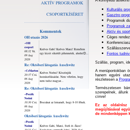
A könnyebb áttekint
AKTÍV PROGRAMOK
Kulturális pr
CSOPORTKÍSÉRET
Gasztro prog
Programok di
Programok za
Kommentek
Aktív és spor
OH utazás 2026
Céges rendez
Konferencias
~OH
csoport
Szállásszerv
Kedves Gabi! Kedves Marci! Remélem
08:32 Va,
egy kicsit sikerült pihennetek, aludni😊...
Fontos tudni
09 Aug
2026
Szállás, program, ide
Re: Októberi látogatás Auschwitz
~CsMarton
A menüpontokban öss
Kedves Noémi! Köszönjük
20:37 Csü,
hanem egyéni utaz
hozzászólásaidat. Nem véletlen, hogy
06 Aug
részletesen a
Progr
nem tudsz magyar...
2026
Természetesen bá
Re: Októberi látogatás Auschwitz
szerepelnek, állunk
~Poczik
címre!
Noémi
10:30 Csü,
Bocsánat az lemaradt, hogy 8-10 főnek.
Ez az oldalrész 
06 Aug
megújításával együ
2026
de mindenképpen ki
Októberi látogatás Auschwitz
~Poczik
Noémi
Kedves Gabi, Marci, Stefi és Ákos!
10:21 Csü,
Segítséget szeretnék kérni, 2026 őszi