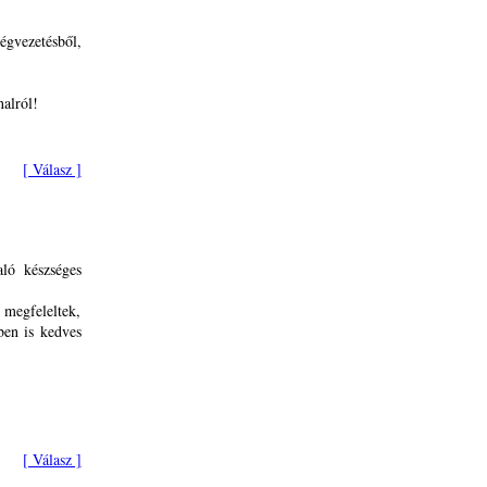
gvezetésből,
alról!
[ Válasz ]
aló készséges
 megfeleltek,
ben is kedves
[ Válasz ]