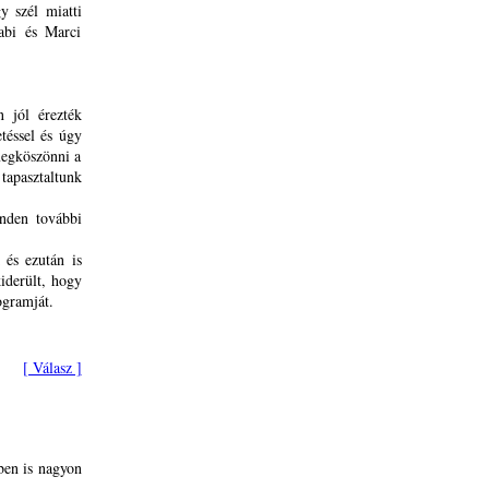
y szél miatti
Gabi és Marci
 jól érezték
téssel és úgy
megköszönni a
apasztaltunk
inden további
 és ezután is
kiderült, hogy
ogramját.
[ Válasz ]
ben is nagyon