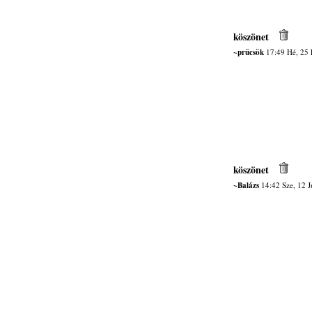
köszönet
~prücsök
17:49 Hé, 25 
köszönet
~Balázs
14:42 Sze, 12 