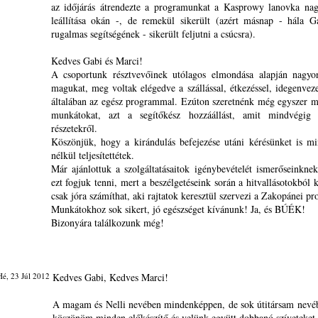
az időjárás átrendezte a programunkat a Kasprowy lanovka nag
leállítása okán -, de remekül sikerült (azért másnap - hála 
rugalmas segítségének - sikerült feljutni a csúcsra).
Kedves Gabi és Marci!
A csoportunk résztvevőinek utólagos elmondása alapján nagyon
magukat, meg voltak elégedve a szállással, étkezéssel, idegenveze
általában az egész programmal. Ezúton szeretnénk még egyszer 
munkátokat, azt a segítőkész hozzáállást, amit mindvégig t
részetekről.
Köszönjük, hogy a kirándulás befejezése utáni kérésünket is m
nélkül teljesítettétek.
Már ajánlottuk a szolgáltatásaitok igénybevételét ismerőseinknek
ezt fogjuk tenni, mert a beszélgetéseink során a hitvallásotokból 
csak jóra számíthat, aki rajtatok keresztül szervezi a Zakopánei pr
Munkátokhoz sok sikert, jó egészséget kívánunk! Ja, és BÚÉK!
Bizonyára találkozunk még!
é, 23 Júl 2012
Kedves Gabi, Kedves Marci!
A magam és Nelli nevében mindenképpen, de sok útitársam nevé
köszönöm minden előkészítő és velünk együtt dobbanó szíveteket.