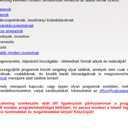
hetőség kedvéért mindezt tematikusan rendezve az alábbi témák szerint:
ogramok
ramok
ákcsoportoknak, tanulmányi kirándulásoknak
rándokcsoportoknak
tos programok
vények, incentive
zervezés
ezés
valók minden csoportnak
genvezetés, teljeskörű kiszolgálás - ötleteidnek formát adunk és realizáljuk!
zegyűjtött programok között rengeteg olyat találtok, amelyek nem csak 
óknak, családoknak, és kisebb baráti társaságoknak is megszervezhe
amok
menüpont alatt találtok leírást!
rmely menüpont kapcsán, vagy éppen olyan programok esetében, mel
 rendelkezésetekre, várjuk kérdéseiteket, kéréseiteket az
office@zakopane
jelenleg szerkesztés alatt áll! Igyekszünk párhuzamosan a pro
tt minden programlehetőséget feltölteni, és persze mindezt a lehető le
s türelmeteket és megértéseteket kérjük! Köszönjük!