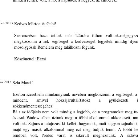
Feb 2013
Kedves Márton és Gabi!
Szerencsésen haza értünk már 22órára itthon voltunk.mégegysz
megköszönni a sok segítséget a kedvességet legyetek mindig ilye
mosolygósak.Remélem még találkozni fogunk.
Köszönettel: Erzsi
Jún 2013
Szia Marci!
Ezúton szeretném mindannyiunk nevében megköszönni a segítséget, a 
mindent, amivel hozzájárultál(tatok) a gyülekezeti kir
zökkenőmentességéhez.
Bá r az időjárás nem volt mindig a legjobb, de a programokat meg tud
és csak Wadowicében áztunk meg, a többi alkalommal akkor esett, a
voltunk. Sajnos a tutajozást ki kellett hagynunk, mait nagyon sajnálunk
majd egy másik alkalommal még ezt meg tudjuk tenni. A többi h
rendben volt, Nedec várát is sikerült megnéznünk. A szlová