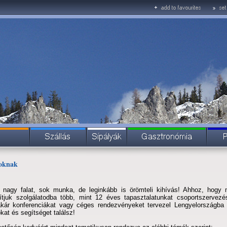
oknak
 nagy falat, sok munka, de leginkább is örömteli kihívás! Ahhoz, hogy m
tjuk szolgálatodba több, mint 12 éves tapasztalatunkat csoportszervezé
 akár konferenciákat vagy céges rendezvényeket tervezel Lengyelországba s
kat és segítséget találsz!