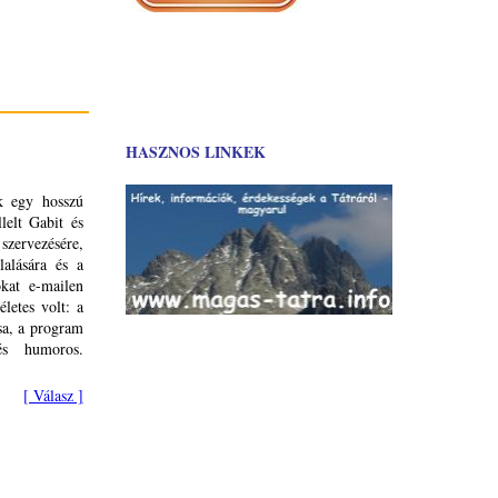
HASZNOS LINKEK
nk egy hosszú
lelt Gabit és
rvezésére,
lalására és a
okat e-mailen
letes volt: a
sa, a program
és humoros.
[ Válasz ]