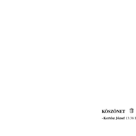
KÖSZÖNET
~Kertész József
13:38 H