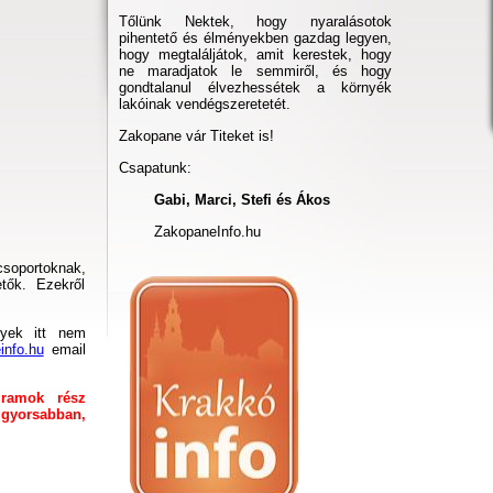
Tőlünk Nektek, hogy nyaralásotok
pihentető és élményekben gazdag legyen,
hogy megtaláljátok, amit kerestek, hogy
ne maradjatok le semmiről, és hogy
gondtalanul élvezhessétek a környék
lakóinak vendégszeretetét.
Zakopane vár Titeket is!
Csapatunk:
Gabi, Marci, Stefi és Ákos
ZakopaneInfo.hu
csoportoknak,
tők. Ezekről
yek itt nem
info.hu
email
gramok rész
ggyorsabban,