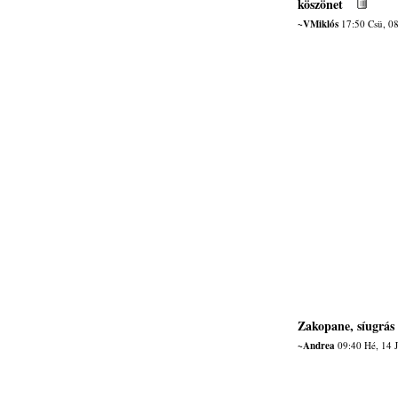
köszönet
~VMiklós
17:50 Csü, 0
Zakopane, síugrás
~Andrea
09:40 Hé, 14 