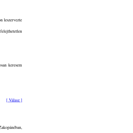
n leszervezte
elejthetetlen
osan keresem
[ Válasz ]
 Zakopánéban,