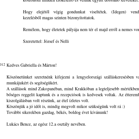
Hogy elejétől végig gondunkat viseltétek. (Idegen) vendé
kezelésből magas szinten bizonyítottatok.
Remélem, hogy életetek pályája nem tér el majd erről a nemes von
Szeretettel: József és Nelli
2012
Kedves Gabriella és Márton!
Köszönetünket szeretnénk kifejezni a lengyelországi szálláskeresésben v
munkájukért és segítségükért.
A szállások mind Zakopanéban, mind Krakkóban a legteljesebb mértékben
bőséges reggelit kaptunk és a recepciósok is kedvesek voltak. Az étterem
kiszolgálásban volt részünk, az étel ízletes volt.
Köszönjük a jó időt is, mindig megvolt mikor szükségünk volt rá :)
További sikerekben gazdag, békés, boldog évet kívánunk!
Lukács Bence, az egész 12.a osztály nevében.