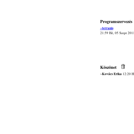
Programszervezés
~terranis
21:59 Hé, 05 Szept 201
Köszönet
~Kovács Erika
12:20 H