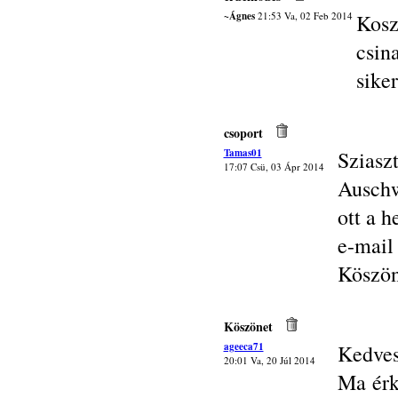
~Ágnes
21:53 Va, 02 Feb 2014
Kosz
csin
sike
csoport
Tamas01
Sziasz
17:07 Csü, 03 Ápr 2014
Auschw
ott a h
e-mail
Köszö
Köszönet
ageeca71
Kedves
20:01 Va, 20 Júl 2014
Ma érk