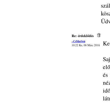
szál
kös
Üdv
Re: érdeklődés
~CsMarton
Ke
10:22 Ke, 08 Márc 2016
Sa
elő
és
néz
id
lát