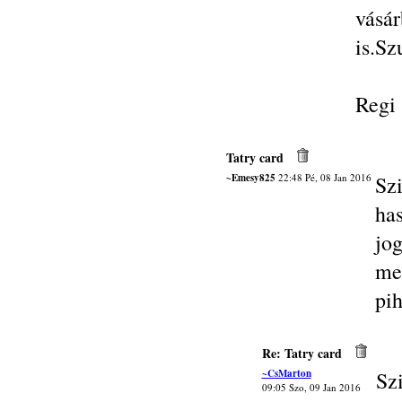
vásá
is.Sz
Regi
Tatry card
~Emesy825
22:48 Pé, 08 Jan 2016
Szi
ha
jo
me
pi
Re: Tatry card
~CsMarton
Sz
09:05 Szo, 09 Jan 2016