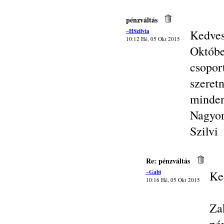
pénzváltás
~HSzilvia
Kedves
10:12 Hé, 05 Okt 2015
Októb
csopor
szeret
minden
Nagyon
Szilvi
Re: pénzváltás
~Gabi
Ke
10:16 Hé, 05 Okt 2015
Za