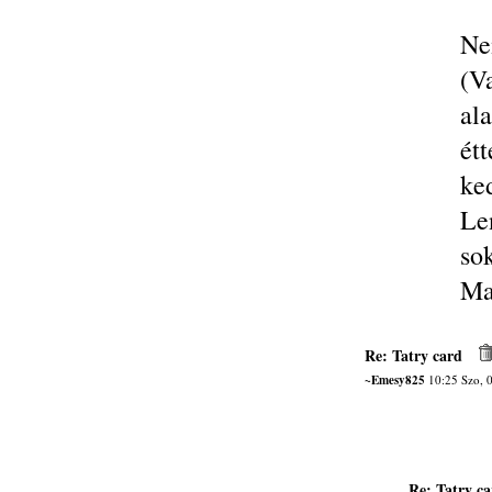
Ne
(V
al
ét
ke
Le
so
Ma
Re: Tatry card
~Emesy825
10:25 Szo, 
Re: Tatry ca