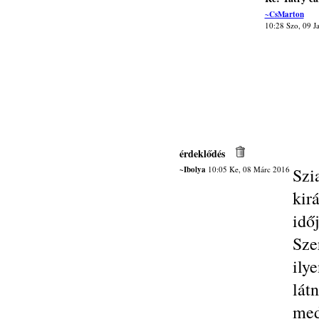
~CsMarton
10:28 Szo, 09 J
érdeklődés
~Ibolya
10:05 Ke, 08 Márc 2016
Sz
kir
idő
Sze
ily
lát
med