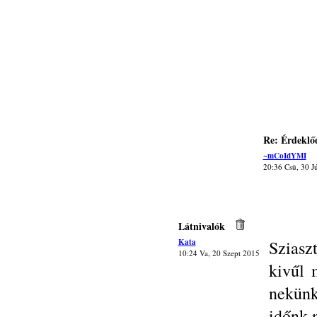
Re: Érdeklő
~mCoIdYMI
20:36 Csü, 30 J
Látnivalók
Kata
Sziasz
10:24 Va, 20 Szept 2015
kivűl 
nekün
időnk 