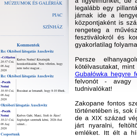
a figyelmünket, de 
MÚZEUMOK ÉS GALÉRIÁK
legalább egy pillant
PIAC
járnak ide a lengy
központjaként is sz
SZÍNHÁZ
rengeteg a művésze
fesztiválokról és k
gyakorlatilag folyam
Kommentek
Re: Októberi látogatás Auschwitz
~CsMarton
Persze elhanyag
Kedves Noémi! Köszönjük
20:37 Csü,
hozzászólásaidat. Nem véletlen, hogy
kötélvasutakat, min
06 Aug
nem tudsz magyar...
2026
Gubałówka hegyre fe
Re: Októberi látogatás Auschwitz
felvonót - avagy
~Poczik
Noémi
tudnivalókat!
10:30 Csü,
Bocsánat az lemaradt, hogy 8-10 főnek.
06 Aug
2026
Zakopane fontos szer
Októberi látogatás Auschwitz
történetében is, sok í
~Poczik
Noémi
Kedves Gabi, Marci, Stefi és Ákos!
de a XIX század végé
10:21 Csü,
Segítséget szeretnék kérni, 2026 őszi
06 Aug
szünet...
járt nyaralni, felt
2026
emléket. Itt élt a 
Csoportunk