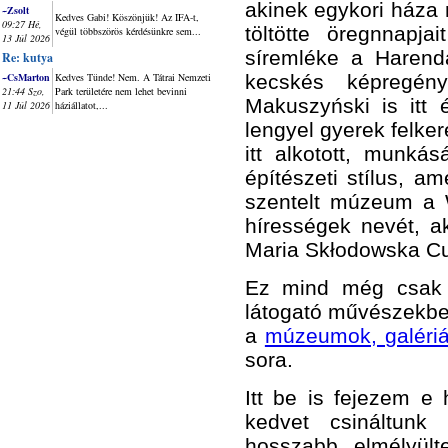
akinek egykori háza 
~Zsolt
Kedves Gabi! Köszönjük! Az IFA-t,
09:27 Hé,
töltötte öregnnapj
végül többszörös kérdésünkre sem...
13 Júl 2026
síremléke a Harenda
Re: kutya
~CsMarton
Kedves Tünde! Nem. A Tátrai Nemzeti
kecskés képregén
21:44 Szo,
Park területére nem lehet bevinni
Makuszyński
is itt
11 Júl 2026
háziállatot,...
lengyel gyerek felker
itt alkotott, munká
építészeti stílus, a
szentelt múzeum a W
hírességek nevét, ak
Maria Skłodowska Cur
Ez mind még csak 
látogató művészekben
a
múzeumok, galériá
sora.
Itt be is fejezem e
kedvet csináltunk
hosszabb elmélyült