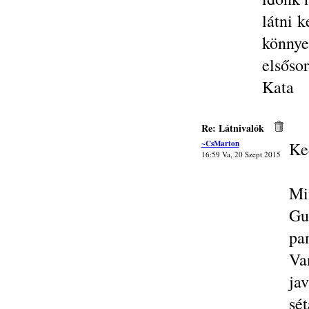
látni 
könny
elsőso
Kata
Re: Látnivalók
~CsMarton
Ke
16:59 Va, 20 Szept 2015
Mi
Gu
pa
Va
ja
sé