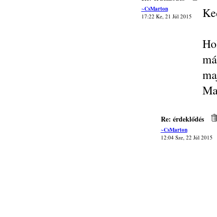
~CsMarton
Ke
17:22 Ke, 21 Júl 2015
Ho
má
ma
Ma
Re: érdeklődés
~CsMarton
12:04 Sze, 22 Júl 2015