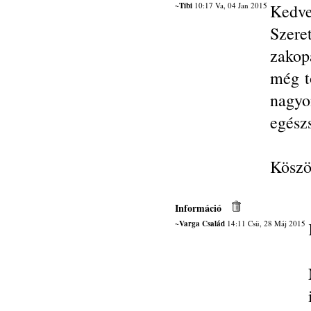
~Tibi
10:17 Va, 04 Jan 2015
Kedve
Szere
zakop
még t
nagy
egész
Köszön
Információ
~Varga Család
14:11 Csü, 28 Máj 2015