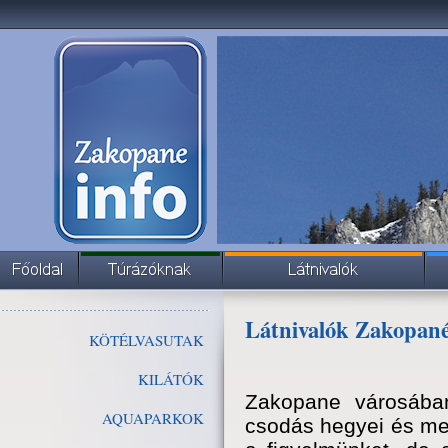
Látnivalók Zakopan
KÖTÉLVASUTAK
KILÁTÓK
Zakopane városába
AQUAPARKOK
csodás hegyei és mes