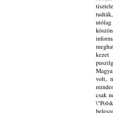
tiszte
tudták
utóla
köszö
infor
meghat
kezet
puszil
Magya
volt, 
minden
csak n
\"Pol
belesz