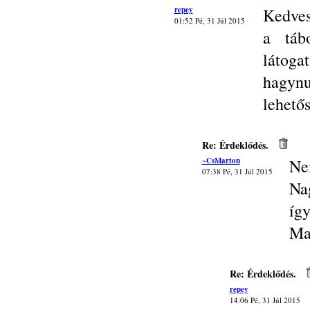
repey
Kedves
01:52 Pé, 31 Júl 2015
a táb
látoga
hagynu
lehető
Re: Érdeklődés.
~CsMarton
Ne
07:38 Pé, 31 Júl 2015
Na
így
Ma
Re: Érdeklődés.
repey
14:06 Pé, 31 Júl 2015