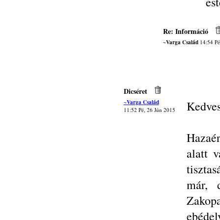
est
Re: Információ
~Varga Család
14:54 Pé
Dicséret
~Varga Család
Kedves
11:52 Pé, 26 Jún 2015
Hazaér
alatt 
tiszta
már, 
Zakopa
ebédel