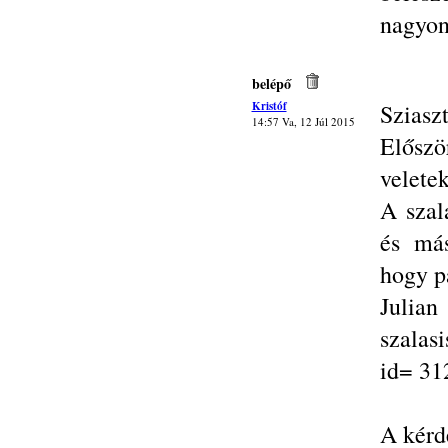
nagyon
belépő
Kristóf
Sziasz
14:57 Va, 12 Júl 2015
Előszö
veletek
A szal
és más
hogy p
Julia
szalas
id= 31
A kérd