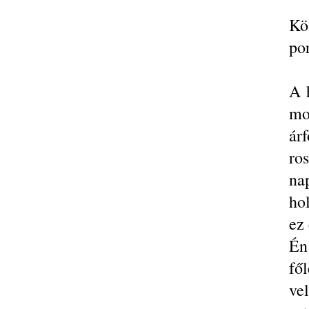
Kö
por
A h
mo
ár
ro
na
hol
ez 
Én
fő
ve