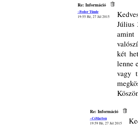
Re: Információ
~Fodor Tünde
Kedves
19:55 Hé, 27 Júl 2015
Július
amint
valósz
két he
lenne 
vagy t
megkö
Köszön
Re: Információ
~CsMarton
Ke
19:59 Hé, 27 Júl 2015