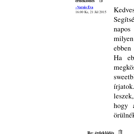
érdeklődés
~Varsás Éva
Kedves
16:00 Ke, 21 Júl 2015
Segíts
napos
milye
ebben 
Ha eb
meg
sweet
írjat
leszek
hogy a
örülné
Re: érdeklődés