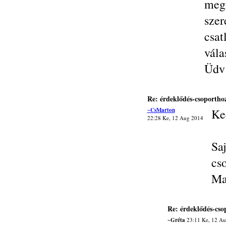
me
sze
csa
vála
Üdv:
Re: érdeklődés-csoporthoz
~CsMarton
Ke
22:28 Ke, 12 Aug 2014
Sa
cs
Ma
Re: érdeklődés-cso
~Gréta
23:11 Ke, 12 Au