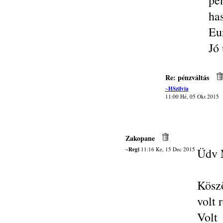
pé
ha
Eur
Jó 
Re: pénzváltás
~HSzilvia
11:00 Hé, 05 Okt 2015
Zakopane
~Regi
11:16 Ke, 15 Dec 2015
Üdv 
Köszö
volt 
Volt