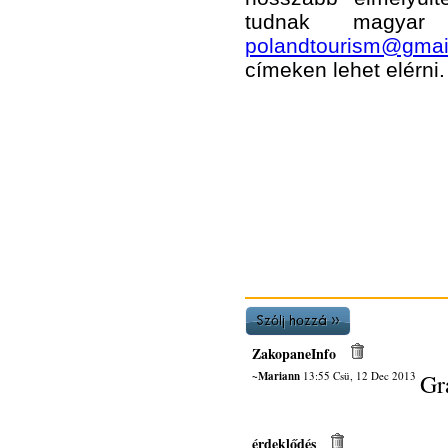
tudnak magyar 
polandtourism@gmai
címeken lehet elérni.
ZakopaneInfo
~Mariann
13:55 Csü, 12 Dec 2013
Gr
érdeklődés