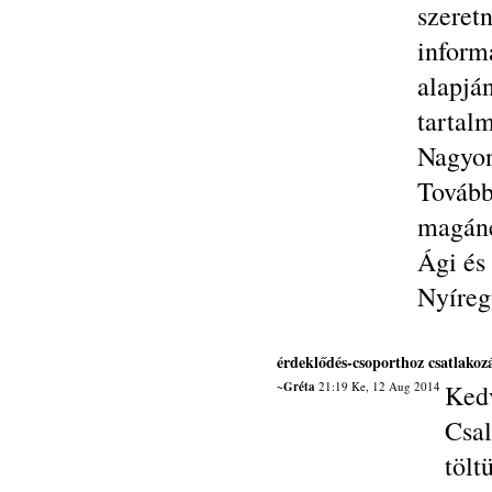
szere
infor
alapj
tartal
Nagyon
Tovább
magáné
Ági és
Nyíreg
érdeklődés-csoporthoz csatlakoz
~Gréta
21:19 Ke, 12 Aug 2014
Kedv
Csa
tölt