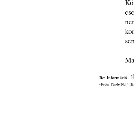
Kö
cs
nem
ko
sem
Ma
Re: Információ
~Fodor Tünde
20:14 Hé,