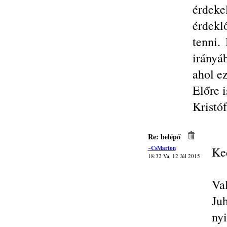
érdeke
érdek
tenni.
irányá
ahol ez
Előre i
Kristóf
Re: belépő
~CsMarton
Ke
18:32 Va, 12 Júl 2015
Va
Ju
ny