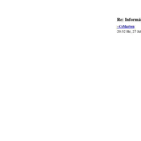
Re: Informá
~CsMarton
20:32 Hé, 27 Jú