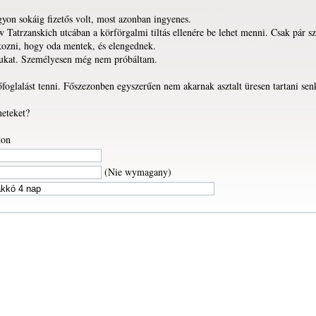
yon sokáig fizetős volt, most azonban ingyenes.
Tatrzanskich utcában a körförgalmi tiltás ellenére be lehet menni. Csak pár sz
tkozni, hogy oda mentek, és elengednek.
gukat. Személyesen még nem próbáltam.
foglalást tenni. Főszezonben egyszerűen nem akarnak asztalt üresen tartani sen
eteket?
ton
(Nie wymagany)