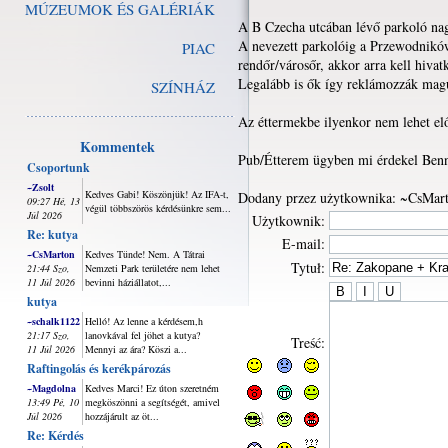
MÚZEUMOK ÉS GALÉRIÁK
A B Czecha utcában lévő parkoló nag
A nevezett parkolóig a Przewodników 
PIAC
rendőr/városőr, akkor arra kell hiva
Legalább is ők így reklámozzák ma
SZÍNHÁZ
Az éttermekbe ilyenkor nem lehet elő
Kommentek
Pub/Étterem ügyben mi érdekel Benn
Csoportunk
~Zsolt
Kedves Gabi! Köszönjük! Az IFA-t,
Dodany przez użytkownika: ~CsMar
09:27 Hé, 13
végül többszörös kérdésünkre sem...
Júl 2026
Użytkownik:
Re: kutya
E-mail:
~CsMarton
Kedves Tünde! Nem. A Tátrai
Tytuł:
21:44 Szo,
Nemzeti Park területére nem lehet
11 Júl 2026
bevinni háziállatot,...
kutya
~schalk1122
Helló! Az lenne a kérdésem,h
21:17 Szo,
lanovkával fel jöhet a kutya?
Treść:
11 Júl 2026
Mennyi az ára? Köszi a...
Raftingolás és kerékpározás
~Magdolna
Kedves Marci! Ez úton szeretném
13:49 Pé, 10
megköszönni a segítségét, amivel
Júl 2026
hozzájárult az öt...
Re: Kérdés