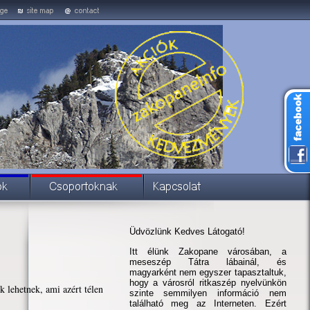
Üdvözlünk Kedves Látogató!
Itt élünk Zakopane városában, a
meseszép Tátra lábainál, és
magyarként nem egyszer tapasztaltuk,
hogy a városról ritkaszép nyelvünkön
 lehetnek, ami azért télen
szinte semmilyen információ nem
található meg az Interneten. Ezért