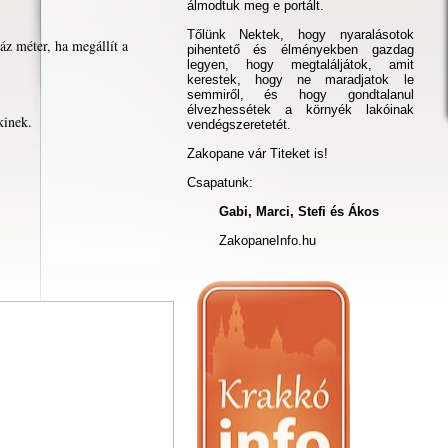
álmodtuk meg e portált.
Tőlünk Nektek, hogy nyaralásotok
áz méter, ha megállít a
pihentető és élményekben gazdag
legyen, hogy megtaláljátok, amit
kerestek, hogy ne maradjatok le
semmiről, és hogy gondtalanul
élvezhessétek a környék lakóinak
kinek.
vendégszeretetét.
Zakopane vár Titeket is!
Csapatunk:
Gabi, Marci, Stefi és Ákos
ZakopaneInfo.hu