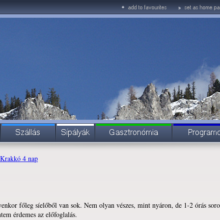
 Krakkó 4 nap
enkor főleg síelőből van sok. Nem olyan vészes, mint nyáron, de 1-2 órás sorok
ntem érdemes az előfoglalás.