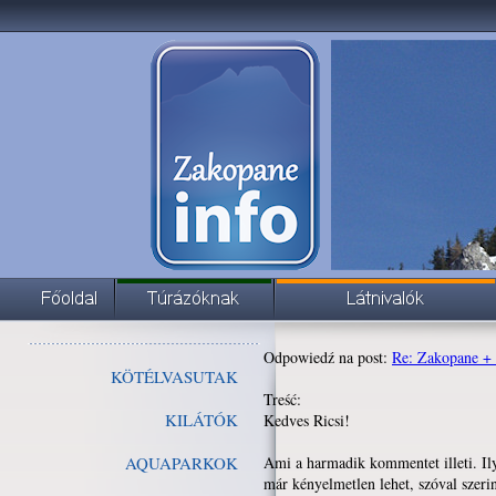
Odpowiedź na post:
Re: Zakopane +
KÖTÉLVASUTAK
Treść:
KILÁTÓK
Kedves Ricsi!
AQUAPARKOK
Ami a harmadik kommentet illeti. Ily
már kényelmetlen lehet, szóval szeri