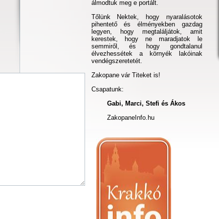
álmodtuk meg e portált.
Tőlünk Nektek, hogy nyaralásotok
pihentető és élményekben gazdag
legyen, hogy megtaláljátok, amit
kerestek, hogy ne maradjatok le
semmiről, és hogy gondtalanul
élvezhessétek a környék lakóinak
vendégszeretetét.
Zakopane vár Titeket is!
Csapatunk:
Gabi, Marci, Stefi és Ákos
ZakopaneInfo.hu