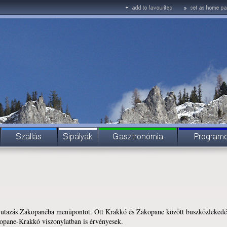
zás Zakopanéba menüpontot. Ott Krakkó és Zakopane között buszközlekedéshe
opane-Krakkó viszonylatban is érvényesek.