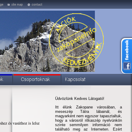
Üdvözlünk Kedves Látogató!
Itt élünk Zakopane városában, a
meseszép Tátra lábainál, és
magyarként nem egyszer tapasztaltuk,
hogy a városról ritkaszép nyelvünkön
z és vasúthoz is lelsz
szinte semmilyen információ nem
található meg az Interneten. Ezért