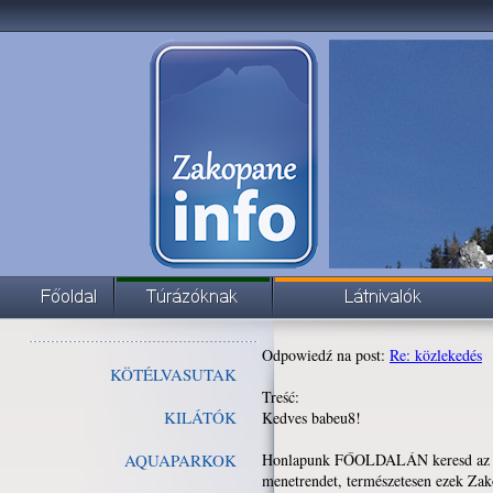
Odpowiedź na post:
Re: közlekedés
KÖTÉLVASUTAK
Treść:
KILÁTÓK
Kedves babeu8!
AQUAPARKOK
Honlapunk FŐOLDALÁN keresd az uta
menetrendet, természetesen ezek Zak