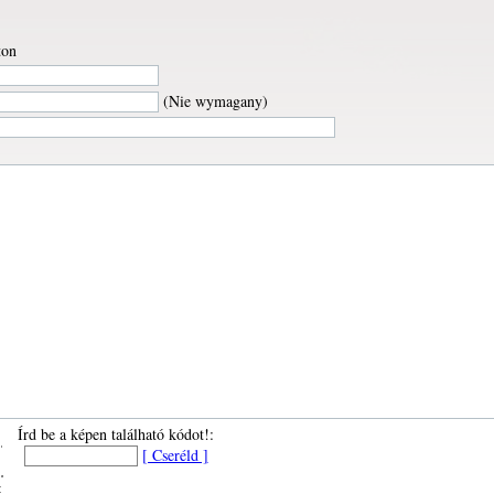
ton
(Nie wymagany)
Írd be a képen található kódot!:
[ Cseréld ]