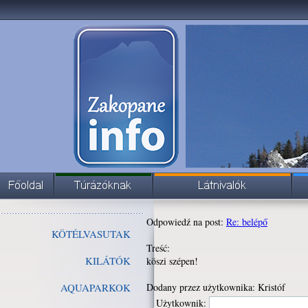
Odpowiedź na post:
Re: belépő
KÖTÉLVASUTAK
Treść:
KILÁTÓK
köszi szépen!
AQUAPARKOK
Dodany przez użytkownika: Kristóf
Użytkownik: