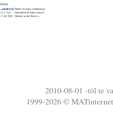
kutya
~schalk1122
Helló! Az lenne a kérdésem,h
21:17 Szo,
lanovkával fel jöhet a kutya?
11 Júl 2026
Mennyi az ára? Köszi a...
2010-08-01 -tól te v
1999-2026 ©
MATinterne