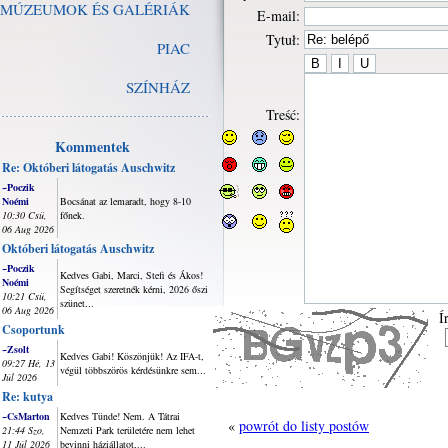
MÚZEUMOK ÉS GALÉRIÁK
E-mail:
Tytuł:
PIAC
SZÍNHÁZ
Treść:
Kommentek
Re: Októberi látogatás Auschwitz
~Poczik
Noémi
Bocsánat az lemaradt, hogy 8-10
10:30 Csü,
főnek.
06 Aug 2026
Októberi látogatás Auschwitz
~Poczik
Kedves Gabi, Marci, Stefi és Ákos!
Noémi
Segítséget szeretnék kérni, 2026 őszi
10:21 Csü,
szünet...
06 Aug 2026
Í
Csoportunk
~Zsolt
Kedves Gabi! Köszönjük! Az IFA-t,
09:27 Hé, 13
végül többszörös kérdésünkre sem...
Júl 2026
Re: kutya
~CsMarton
Kedves Tünde! Nem. A Tátrai
«
powrót do listy postów
21:44 Szo,
Nemzeti Park területére nem lehet
11 Júl 2026
bevinni háziállatot,...