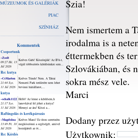
Szia!
MÚZEUMOK ÉS GALÉRIÁK
PIAC
Nem ismertem a Ta
SZÍNHÁZ
irodalma is a nete
Kommentek
Csoportunk
éttermekben és te
~Zsolt
Kedves Gabi! Köszönjük! Az IFA-t,
09:27 Hé, 13
végül többszörös kérdésünkre sem...
Szlovákiában, és
Júl 2026
Re: kutya
sokra mész vele.
~CsMarton
Kedves Tünde! Nem. A Tátrai
21:44 Szo,
Nemzeti Park területére nem lehet
11 Júl 2026
bevinni háziállatot,...
Marci
kutya
~schalk1122
Helló! Az lenne a kérdésem,h
21:17 Szo,
lanovkával fel jöhet a kutya?
11 Júl 2026
Mennyi az ára? Köszi a...
Raftingolás és kerékpározás
Dodany przez uży
~Magdolna
Kedves Marci! Ez úton szeretném
13:49 Pé, 10
megköszönni a segítségét, amivel
Júl 2026
hozzájárult az öt...
Użytkownik:
Re: Kérdés