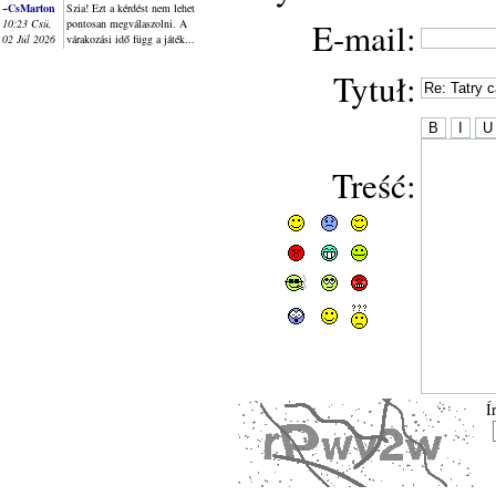
~CsMarton
Szia! Ezt a kérdést nem lehet
E-mail:
10:23 Csü,
pontosan megválaszolni. A
02 Júl 2026
várakozási idő függ a játék...
Tytuł:
Treść:
Í