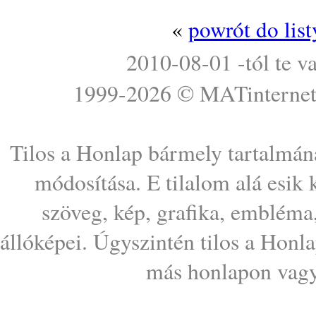
«
powrót do lis
2010-08-01 -tól te v
1999-2026 ©
MATinterne
Tilos a Honlap bármely tartalmána
módosítása. E tilalom alá esik
szöveg, kép, grafika, embléma
állóképei. Úgyszintén tilos a Honl
más honlapon vagy