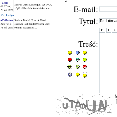
~Zsolt
Kedves Gabi! Köszönjük! Az IFA-t,
E-mail:
09:27 Hé,
végül többszörös kérdésünkre sem...
13 Júl 2026
Re: kutya
Tytuł:
~CsMarton
Kedves Tünde! Nem. A Tátrai
21:44 Szo,
Nemzeti Park területére nem lehet
11 Júl 2026
bevinni háziállatot,...
Treść:
Í