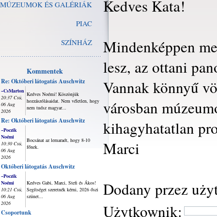
Kedves Kata!
MÚZEUMOK ÉS GALÉRIÁK
PIAC
Mindenképpen menj
SZÍNHÁZ
lesz, az ottani pa
Kommentek
Re: Októberi látogatás Auschwitz
Vannak könnyű völ
~CsMarton
Kedves Noémi! Köszönjük
20:37 Csü,
hozzászólásaidat. Nem véletlen, hogy
városban múzeumok,
06 Aug
nem tudsz magyar...
2026
Re: Októberi látogatás Auschwitz
kihagyhatatlan pr
~Poczik
Noémi
Bocsánat az lemaradt, hogy 8-10
Marci
10:30 Csü,
főnek.
06 Aug
2026
Októberi látogatás Auschwitz
~Poczik
Dodany przez uży
Noémi
Kedves Gabi, Marci, Stefi és Ákos!
10:21 Csü,
Segítséget szeretnék kérni, 2026 őszi
06 Aug
szünet...
2026
Użytkownik:
Csoportunk