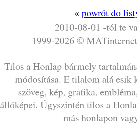
«
powrót do lis
2010-08-01 -tól te v
1999-2026 ©
MATinterne
Tilos a Honlap bármely tartalmána
módosítása. E tilalom alá esik
szöveg, kép, grafika, embléma
állóképei. Úgyszintén tilos a Honl
más honlapon vagy