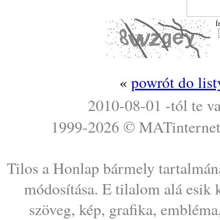
Í
«
powrót do lis
2010-08-01 -tól te v
1999-2026 ©
MATinterne
Tilos a Honlap bármely tartalmána
módosítása. E tilalom alá esik
szöveg, kép, grafika, embléma