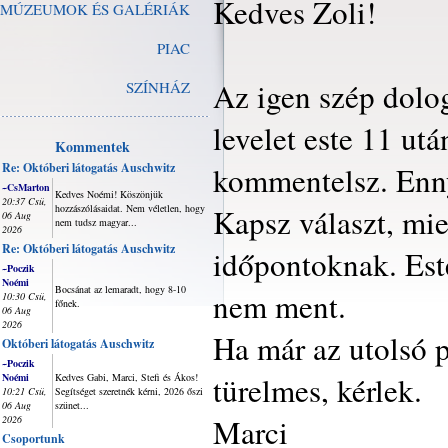
Kedves Zoli!
MÚZEUMOK ÉS GALÉRIÁK
PIAC
Az igen szép dolo
SZÍNHÁZ
levelet este 11 ut
Kommentek
Re: Októberi látogatás Auschwitz
kommentelsz. Enn
~CsMarton
Kedves Noémi! Köszönjük
20:37 Csü,
hozzászólásaidat. Nem véletlen, hogy
Kapsz választ, mie
06 Aug
nem tudsz magyar...
2026
Re: Októberi látogatás Auschwitz
időpontoknak. Est
~Poczik
Noémi
Bocsánat az lemaradt, hogy 8-10
nem ment.
10:30 Csü,
főnek.
06 Aug
2026
Ha már az utolsó p
Októberi látogatás Auschwitz
~Poczik
türelmes, kérlek.
Noémi
Kedves Gabi, Marci, Stefi és Ákos!
10:21 Csü,
Segítséget szeretnék kérni, 2026 őszi
06 Aug
szünet...
Marci
2026
Csoportunk