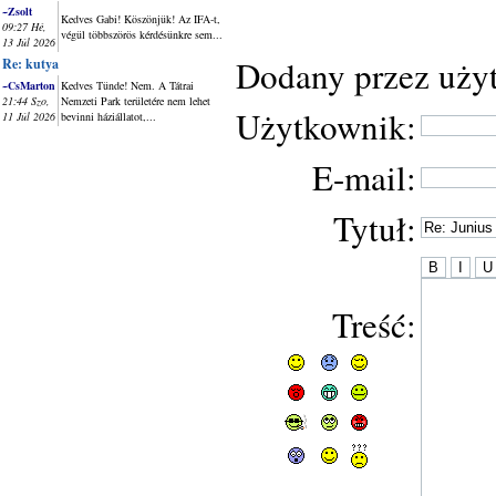
~Zsolt
Kedves Gabi! Köszönjük! Az IFA-t,
09:27 Hé,
végül többszörös kérdésünkre sem...
13 Júl 2026
Dodany przez uży
Re: kutya
~CsMarton
Kedves Tünde! Nem. A Tátrai
21:44 Szo,
Nemzeti Park területére nem lehet
Użytkownik:
11 Júl 2026
bevinni háziállatot,...
E-mail:
Tytuł:
Treść: