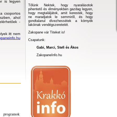
r is legyen
Tőlünk Nektek, hogy nyaralásotok
pihentető és élményekben gazdag legyen,
hogy megtaláljátok, amit kerestek, hogy
 a csoportos
ne maradjatok le semmiről, és hogy
szben, ahol
gondtalanul élvezhessétek a környék
elérhetőek -
lakóinak vendégszeretetét.
Zakopane vár Titeket is!
yek itt nem
opaneinfo.hu
Csapatunk:
Gabi, Marci, Stefi és Ákos
ZakopaneInfo.hu
i programok