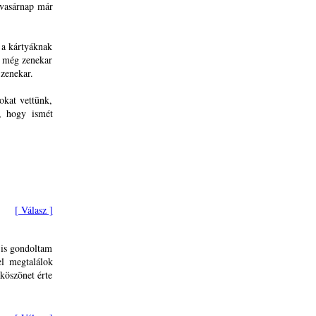
 vasárnap már
 a kártyáknak
n még zenekar
 zenekar.
okat vettünk,
, hogy ismét
[ Válasz ]
 is gondoltam
el megtalálok
köszönet érte