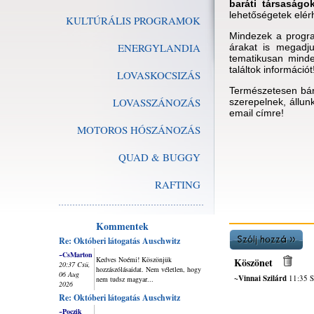
baráti társaságo
lehetőségetek elér
KULTÚRÁLIS PROGRAMOK
Mindezek a progra
ENERGYLANDIA
árakat is megadj
tematikusan minde
találtok információt
LOVASKOCSIZÁS
Természetesen bár
LOVASSZÁNOZÁS
szerepelnek, állun
email címre!
MOTOROS HÓSZÁNOZÁS
QUAD & BUGGY
RAFTING
Kommentek
Re: Októberi látogatás Auschwitz
~CsMarton
Kedves Noémi! Köszönjük
Köszönet
20:37 Csü,
hozzászólásaidat. Nem véletlen, hogy
06 Aug
~Vinnai Szilárd
11:35 S
nem tudsz magyar...
2026
Re: Októberi látogatás Auschwitz
~Poczik