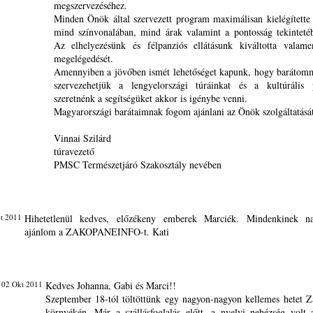
megszervezéséhez.
Minden Önök által szervezett program maximálisan kielégítette 
mind színvonalában, mind árak valamint a pontosság tekinteté
Az elhelyezésünk és félpanziós ellátásunk kiváltotta valame
megelégedését.
Amennyiben a jövőben ismét lehetőséget kapunk, hogy barátom
szervezehetjük a lengyelországi túráinkat és a kultúrális 
szeretnénk a segítségüket akkor is igénybe venni.
Magyarországi barátaimnak fogom ajánlani az Önök szolgáltatását
Vinnai Szilárd
túravezető
PMSC Természetjáró Szakosztály nevében
t 2011
Hihetetlenül kedves, előzékeny emberek Marciék. Mindenkinek n
ajánlom a ZAKOPANEINFO-t. Kati
 02 Okt 2011
Kedves Johanna, Gabi és Marci!!
Szeptember 18-tól töltöttünk egy nagyon-nagyon kellemes hetet 
környékén. Már a szállásfoglalás előtt, a nyelvi nehézség volt