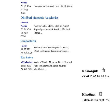
Noémi
10:30 Csü,
Bocsánat az lemaradt, hogy 8-10 főnek.
06 Aug
2026
Októberi látogatás Auschwitz
~Poczik
Noémi
Kedves Gabi, Marci, Stefi és Ákos!
10:21 Csü,
Segítséget szeretnék kérni, 2026 őszi
06 Aug
szünet...
2026
Csoportunk
~Zsolt
Kedves Gabi! Köszönjük! Az IFA-t,
09:27 Hé,
végül többszörös kérdésünkre sem...
13 Júl 2026
Re: kutya
~CsMarton
Kedves Tünde! Nem. A Tátrai Nemzeti
21:44 Szo,
Park területére nem lehet bevinni
11 Júl 2026
háziállatot,...
Köszönjük
~Kati
12:05 Pé, 09 Szep
Köszönet
~Meszes Ottó
20:00 Va,