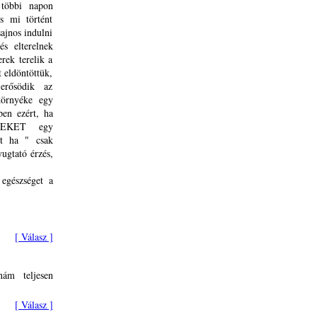
 többi napon
 mi történt
ajnos indulni
és elterelnek
ek terelik a
t eldöntöttük,
erősödik az
környéke egy
en ezért, ha
ITEKET egy
rt ha " csak
ugtató érzés,
egészséget a
[ Válasz ]
nám teljesen
[ Válasz ]