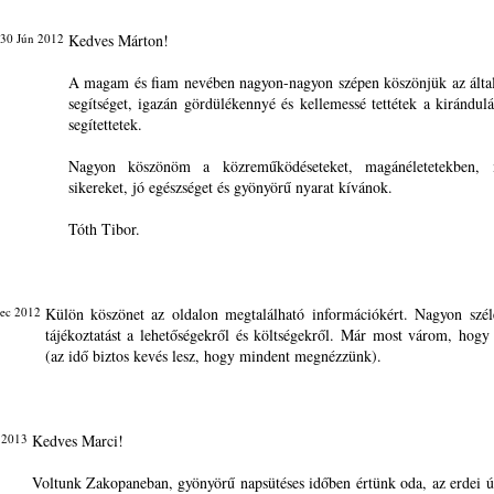
 30 Jún 2012
Kedves Márton!
A magam és fiam nevében nagyon-nagyon szépen köszönjük az által
segítséget, igazán gördülékennyé és kellemessé tettétek a kirándulá
segítettetek.
Nagyon köszönöm a közreműködéseteket, magánéletetekben, 
sikereket, jó egészséget és gyönyörű nyarat kívánok.
Tóth Tibor.
ec 2012
Külön köszönet az oldalon megtalálható információkért. Nagyon szé
tájékoztatást a lehetőségekről és költségekről. Már most várom, hogy
(az idő biztos kevés lesz, hogy mindent megnézzünk).
 2013
Kedves Marci!
Voltunk Zakopaneban, gyönyörű napsütéses időben értünk oda, az erdei út