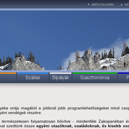
éke ontja magából a jobbnál jobb programlehetőségeket mind csop
yéni vendégek részére.
- természetesen folyamatosan bővítve - mindenféle Zakopanéban é
kat szedtünk össze
egyéni utazóknak, családoknak, és kisebb cs