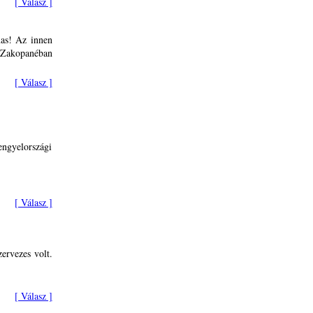
[ Válasz ]
mas! Az innen
 Zakopanéban
[ Válasz ]
engyelországi
[ Válasz ]
ervezes volt.
[ Válasz ]