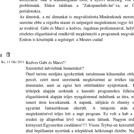
problémánk. Ekkor találtam a "ZakopaneInfo.hu"-ra, az
portálotokra.
Az álmotok, a mi álmunkat is megvalósította.Mindenkinek merem
szeretne ebbe a régióba utazni és szépségeit megtekinteni,vegye fel
az irodával. Gabi és Marci a kedves, rugalmas profizmusával, hely
részletes eligazításával rendkívül megkönnyíti a programok megvaló
Ezúton is köszönjük a segítséget: a Meszes család
l
 Ke, 11 Okt 2011
Kedves Gabi és Marci!!
Szeretettel üdvözlünk benneteket!!
Önző turista módjára igyekeztünk tartalmasan kihasználni ott
percét, ezért most szeretnénk megköszönni az értékes tájé
útmutatást, amit az egész heti ottlétünkhöz nyújtottatok.. 
térképek alapján szoktunk a hasonló programokra felkés
eligazításotok alapján teljes nyugalommal indultunk az útra, m
ismert úton kocsikázunk. A napunk, időjárás és élmény s
egyaránt fantasztikusan sikerült. A tutajozás után a
megtekintésével teljes lett a napi program. Ez volt a hab a 
eredeti ép állapotban lévő várat nem láttunk. Nagyon érd
környezet:Egyszerűen csodálatos!!!! Vissza Trybsz-en keresztül
által bepillantást nyertünk a települések hétköznapi életébe. N