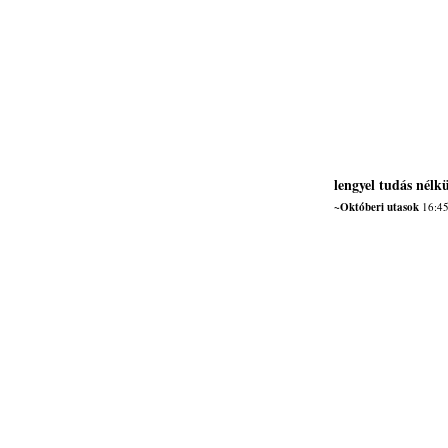
lengyel tudás nélkü
~Októberi utasok
16:45