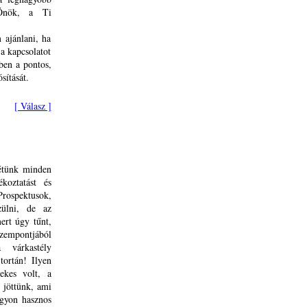
 Önök, a Ti
 ajánlani, ha
 a kapcsolatot
ben a pontos,
sítását.
[ Válasz ]
létünk minden
koztatást és
Prospektusok,
zülni, de az
ert úgy tűnt,
zempontjából
 várkastély
tortán! Ilyen
ekes volt, a
 jöttünk, ami
agyon hasznos