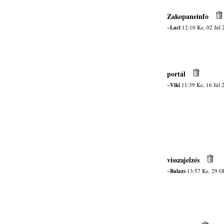
Zakopaneinfo
~Laci
12:10 Ke, 02 Júl 
portál
~Viki
11:39 Ke, 16 Júl 
visszajelzés
~Balazs
13:57 Ke, 29 O