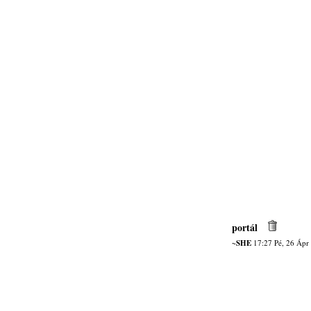
portál
~SHE
17:27 Pé, 26 Ápr