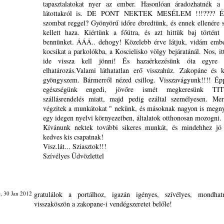
tapasztalatokat nyer az ember. Hasonlóan áradozhatnék a
látottakról is. DE PONT NEKTEK MESÉLEM !!!???? És
szombat reggel? Gyönyörű időre ébredtünk, és ennek ellenére s
kellett haza. Kiértünk a főútra, és azt hittük baj történt 
bennünket. ÁÁÁ.. dehogy! Közelebb érve látjuk, vidám ember
kocsikat a parkolókba, a Koscielisko völgy bejáratánál. Nos, it
ide vissza kell jönni! És hazaérkezésünk óta egyre 
elhatározás.Valami láthatatlan erő visszahúz. Zakopáne és 
gyöngyszem. Bármerről nézed csillog. Visszavágyunk!!!! Épp
egészségünk engedi, jövőre ismét megkeresünk T
szállásrendelés miatt, majd pedig ezáltal személyesen. Me
végzitek a munkátokat " nekünk, és másoknak nagyon is megny
egy idegen nyelvi környezetben, általatok otthonosan mozogni.
Kívánunk nektek további sikeres munkát, és mindehhez jó 
kedves kis csapatnak!
Visz.lát... Sziasztok!!!
Szívélyes Üdvözlettel
, 30 Jan 2012
gratulálok a portálhoz, igazán igényes, szívélyes, mondhat
visszaköszön a zakopane-i vendégszeretet belőle!