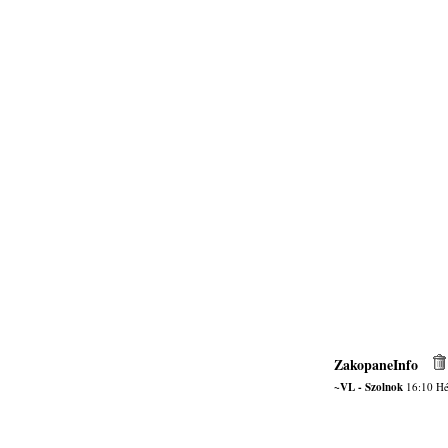
ZakopaneInfo
~VL - Szolnok
16:10 Hé