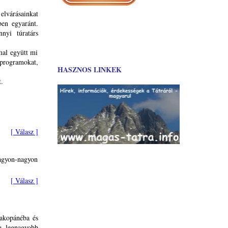
elvárásainkat
ben egyaránt.
nnyi túratárs
mal együtt mi
programokat,
HASZNOS LINKEK
.
[ Válasz ]
agyon-nagyon
[ Válasz ]
Zakopánéba és
 a legnagyobb