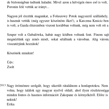
de biztonságban tudtunk haladni. Mivel azon a hétvégén ónos eső is volt,
Poronin felé vettük az irányt...
Nagyon jól éreztük magunkat, a Foluszowy Potok nagyszerű szálláshely,
is hasznát vettük (még egyszer köszönöm őket!), a Karczma Kmicic-be
is volt, a Gazda étteremben viszont korábban voltunk, még nem volt ott a
Szuper volt a Gubalówka, habár nagy ködben voltunk fent. Finom sajt
megnéztünk egy zenés misét, sokat sétáltunk a városban. Alig várom
visszatérjünk hozzátok!
Köszönök mindent!
Üdv:
Zsolt
 2013
Nagy örömömre szolgált, hogy sikerült rátalálnom a honlapotokra. Nem
volna, hogy találok egy magyar nyelvű oldalt, ahol ilyen részletességg
minden fontos és hasznos információt Zakopane és környékéről. Előre is 
nektek!
Erika