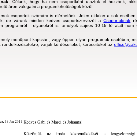
knak
. Célunk, hogy ha nem csoportként utaztok el hozzánk, akko
hető áron válogatni a programlehetőségek közül.
mok csoportok számára is elérhetőek. Jelen oldalon a sok esetben
uk, de várunk minden kedves csoportszervezőt a
Csoportoknak
ré
n programról - olyanokról is, amelyek sajnos 10-15 fő alatt nem 
!
mely menüpont kapcsán, vagy éppen olyan programok esetében, mel
k rendelkezésetekre, várjuk kérdéseiteket, kéréseiteket az
office@zak
ze, 19 Jan 2011
Kedves Gabi és Marci és Johanna!
Köszönjük az iroda közreműködését a lengyelország