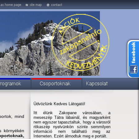
Üdvözlünk Kedves Látogató!
Itt élünk Zakopane városában, a
ortok, mind
meseszép Tátra lábainál, és magyarként
nem egyszer tapasztaltuk, hogy a városról
ritkaszép nyelvünkön szinte semmilyen
s környékén
információ nem található meg az
oportoknak,
Interneten. Ezért álmodtuk meg e portált.