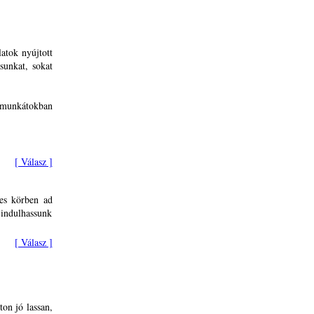
atok nyújtott
sunkat, sokat
munkátokban
[ Válasz ]
les körben ad
 indulhassunk
[ Válasz ]
on jó lassan,