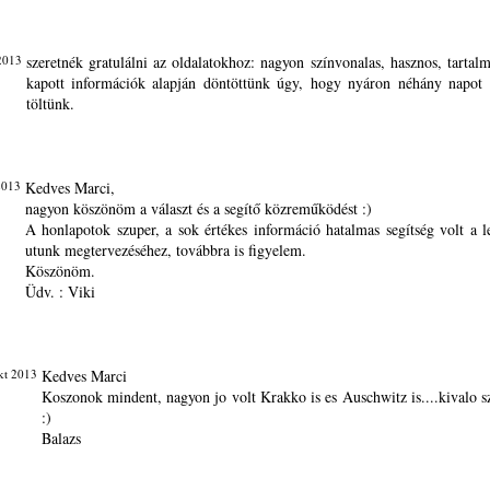
2013
szeretnék gratulálni az oldalatokhoz: nagyon színvonalas, hasznos, tartal
kapott információk alapján döntöttünk úgy, hogy nyáron néhány napot
töltünk.
2013
Kedves Marci,
nagyon köszönöm a választ és a segítő közreműködést :)
A honlapotok szuper, a sok értékes információ hatalmas segítség volt a l
utunk megtervezéséhez, továbbra is figyelem.
Köszönöm.
Üdv. : Viki
kt 2013
Kedves Marci
Koszonok mindent, nagyon jo volt Krakko is es Auschwitz is....kivalo sz
:)
Balazs