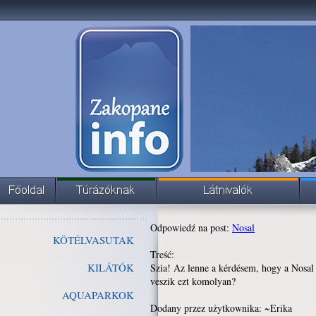
Odpowiedź na post:
Nosal
KÖTÉLVASUTAK
Treść:
KILÁTÓK
Szia! Az lenne a kérdésem, hogy a Nosal 
veszik ezt komolyan?
AQUAPARKOK
Dodany przez użytkownika: ~Erika