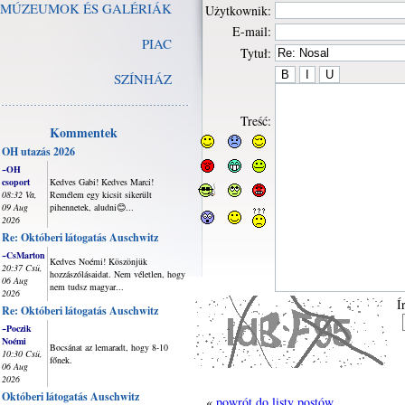
MÚZEUMOK ÉS GALÉRIÁK
Użytkownik:
E-mail:
PIAC
Tytuł:
SZÍNHÁZ
Treść:
Kommentek
OH utazás 2026
~OH
csoport
Kedves Gabi! Kedves Marci!
08:32 Va,
Remélem egy kicsit sikerült
09 Aug
pihennetek, aludni😊...
2026
Re: Októberi látogatás Auschwitz
~CsMarton
Kedves Noémi! Köszönjük
20:37 Csü,
hozzászólásaidat. Nem véletlen, hogy
06 Aug
nem tudsz magyar...
2026
Í
Re: Októberi látogatás Auschwitz
~Poczik
Noémi
Bocsánat az lemaradt, hogy 8-10
10:30 Csü,
főnek.
06 Aug
2026
Októberi látogatás Auschwitz
«
powrót do listy postów