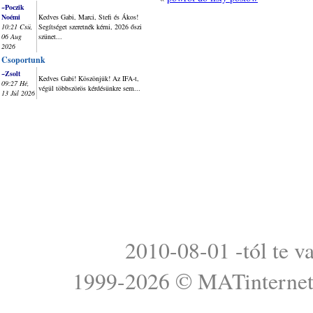
~Poczik
Noémi
Kedves Gabi, Marci, Stefi és Ákos!
10:21 Csü,
Segítséget szeretnék kérni, 2026 őszi
06 Aug
szünet...
2026
Csoportunk
~Zsolt
Kedves Gabi! Köszönjük! Az IFA-t,
09:27 Hé,
végül többszörös kérdésünkre sem...
13 Júl 2026
2010-08-01 -tól te v
1999-2026 ©
MATinterne